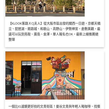
【KLOOK客路ＸCJ夫人】從大阪市區出發的關西一日遊，京都天橋
立、琵琶湖、姬路城、和歌山、高野山、伊勢神宮、倉敷美觀，最
遠可以玩到鳥取、廣島、金澤，單人報名也OK，最新上線推薦總
整理
一個比IG濾鏡更好拍的文青街區！曼谷文青與年輕人喝咖啡、找餐