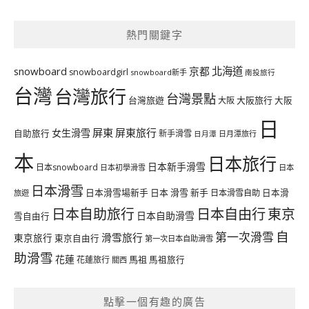
熱門關鍵字
北海道
snowboard
京都
snowboardgirl
snowboard新手
南投旅行
台灣
台灣旅行
台灣景點
台灣旅遊
大阪旅行
大阪
大阪
日
屏東
屏東旅行
女生滑雪
自助旅行
新手滑雪
日月潭旅行
日月潭
本
日本旅行
日本新手滑雪
日本snowboard
日本初學滑雪
日本
日本滑雪
日本滑雪場新手
日本 滑雪 新手
日本滑雪自助
日本滑
旅遊
日本自由行
日本自助旅行
東京
日本自助滑雪
雪自由行
自
第一次滑雪
滑雪旅行
東京旅行
東京自由行
第一次日本自助滑雪
助滑雪
花蓮
馬祖
花蓮旅行
馬祖旅行
關西
點擊一個有趣的廣告