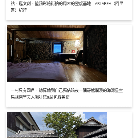
館、逛文創、塗鴉彩繪街拍的周末的靈感基地｜ARI AREA（阿里
區）紀行
一村只有四戶，總算輪到自己獨佔暗夜一隅靜謐嫻漫的海灣星空｜
馬祖南竿夫人咖啡館&背包客民宿