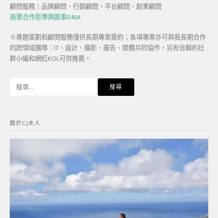
顧問服務｜品牌顧問、行銷顧問、平台顧問、創業顧問
商業合作哲學與敘事DNA
※專題策劃和顧問服務僅供長期專案簽約；各項專案亦可與我長期合作
的跨領域團隊：IT、設計、攝影、廣告、媒體共同協作，另有信賴的社
群小編和網紅KOL可供推薦。
搜
尋
關
鍵
關於CJ夫人
字: