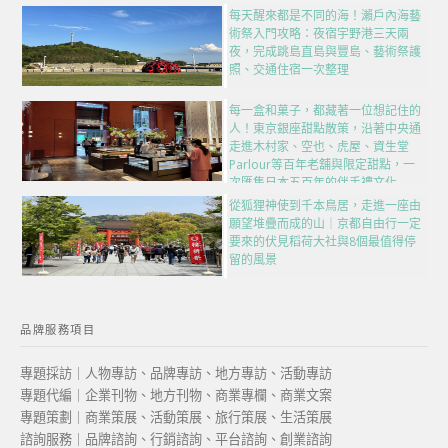
每天醒來都是不同的海！瀨戶內海藝
術祭入門攻略：夜宿宇野港三天兩
夜，完成跳島直島與豐島、藝術祭護
照、交通住宿一次整理
每一盒和菓子，都藏著一位想記住的
人！東京銀座甜點散策，沿著中央通
走進木村家、空也、虎屋、資生堂
Parlour等百年老舖與限定甜點，一
次匯集日本五百年的伴手禮文化
從狐狸神使到千本鳥居，走進一座由
願望堆疊而成的山｜京都自由行一定
要來的伏見稻荷大社與8個最值得停
留的風景
品牌服務項目
專題採訪｜人物專訪、品牌專訪、地方專訪、活動專訪
專題代編｜企業刊物、地方刊物、商業專欄、商業文案
專題策劃｜商業策展、活動策展、旅行策展、生活策展
諮詢服務｜品牌諮詢、行銷諮詢、平台諮詢、創業諮詢