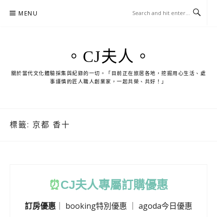
Skip
MENU
to
content
。CJ夫人。
關於當代文化體驗採集與紀錄的一切。「目前正在旅居各地，挖掘用心生活、處
事謹慎的匠人職人創業家，一起共榮、共好！」
標籤:
京都 香十
⏰
CJ
夫人專屬訂購優惠
訂房優惠
｜
booking特別優惠
｜
agoda今日優惠