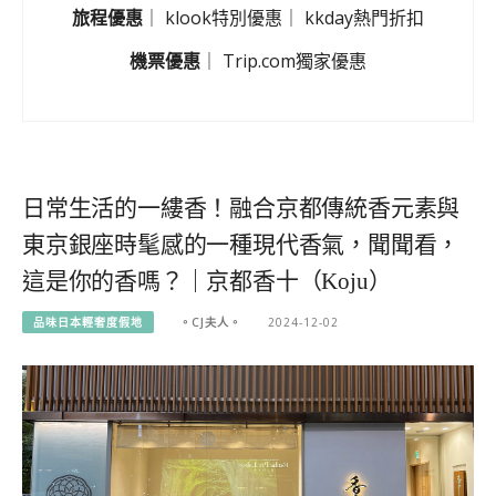
旅程優惠
｜
klook特別優惠
｜
kkday熱門折扣
機票優惠
｜
Trip.com獨家優惠
日常生活的一縷香！融合京都傳統香元素與
東京銀座時髦感的一種現代香氣，聞聞看，
這是你的香嗎？｜京都香十（Koju）
品味日本輕奢度假地
。CJ夫人。
2024-12-02