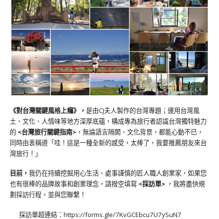
《對台灣關鍵風格上癮》
，
是由CJ夫人製作的台灣專題；運用台灣風
土、文化、人情味等地方深厚底蘊，構成專為旅行者認識台灣獨特魅力
的
<台灣旅行關鍵指南>
，無論語言隔閡、文化背景，都能心動不已，
同時由衷稱道「哇！這是一種全新的感受，太棒了，我要推薦朋友來台
灣旅行！」
目前，
我仍在持續挖掘用心生活、處事謹慎的匠人職人創業家，如果您
也有很棒的品牌故事和創業理念，請撥空填寫
<
採訪單
>
，我將盡快規
劃採訪行程，並與您聯繫！
採訪單超連結：
https://forms.gle/7KvGCEbcu7U7ySuN7