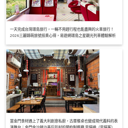
一天完成台灣環島旅行，一輛不用趕行程也能盡興的火車旅行！
2026三麗鷗萌旅號搭乘心得，易遊網環島之星觀光列車體驗解析
當金門食材遇上了義大利創意私廚，古厝餐桌也變成現代義料的表
演舞台｜金門金沙鎮沙美后珩村的預約制餐廳 背貓嗑（背貓客）