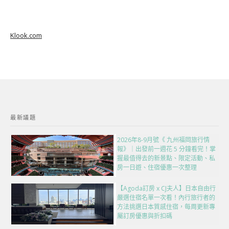
Klook.com
最新議題
2026年8-9月號《 九州福岡旅行情
報》｜出發前一週花 5 分鐘看完！掌
握最值得去的新景點、限定活動、私
房一日遊、住宿優惠一次整理
【Agoda訂房 x CJ夫人】日本自由行
嚴選住宿名單一次看！內行旅行者的
方法挑選日本質感住宿，每周更新專
屬訂房優惠與折扣碼