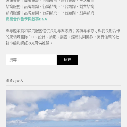
專題策劃｜商業策展、活動策展、旅行策展、生活策展
諮詢服務｜品牌諮詢、行銷諮詢、平台諮詢、創業諮詢
顧問服務｜品牌顧問、行銷顧問、平台顧問、創業顧問
商業合作哲學與敘事DNA
※專題策劃和顧問服務僅供長期專案簽約；各項專案亦可與我長期合作
的跨領域團隊：IT、設計、攝影、廣告、媒體共同協作，另有信賴的社
群小編和網紅KOL可供推薦。
搜
尋
關
鍵
關於CJ夫人
字: