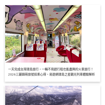
一天完成台灣環島旅行，一輛不用趕行程也能盡興的火車旅行！
2026三麗鷗萌旅號搭乘心得，易遊網環島之星觀光列車體驗解析