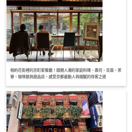
相約花街裡的京町家餐廳！錯開人潮的家庭料理、壽司、豆腐、茶
寮、咖啡館與甜品店，感受京都最動人與細膩的待客之道