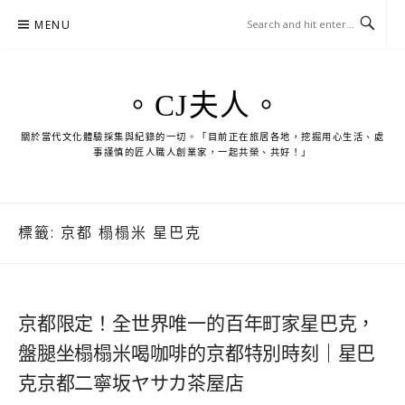
Skip
MENU
to
content
。CJ夫人。
關於當代文化體驗採集與紀錄的一切。「目前正在旅居各地，挖掘用心生活、處
事謹慎的匠人職人創業家，一起共榮、共好！」
標籤:
京都 榻榻米 星巴克
京都限定！全世界唯一的百年町家星巴克，
盤腿坐榻榻米喝咖啡的京都特別時刻｜星巴
克京都二寧坂ヤサカ茶屋店