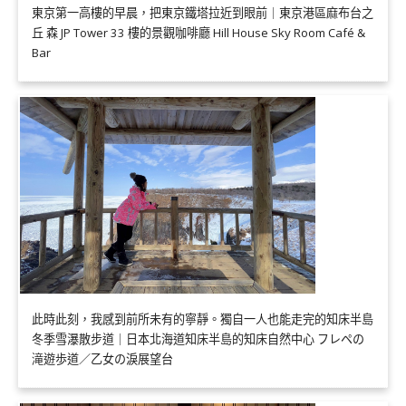
東京第一高樓的早晨，把東京鐵塔拉近到眼前｜東京港區麻布台之
丘 森 JP Tower 33 樓的景觀咖啡廳 Hill House Sky Room Café &
Bar
此時此刻，我感到前所未有的寧靜。獨自一人也能走完的知床半島
冬季雪瀑散步道｜日本北海道知床半島的知床自然中心 フレペの
滝遊歩道／乙女の淚展望台