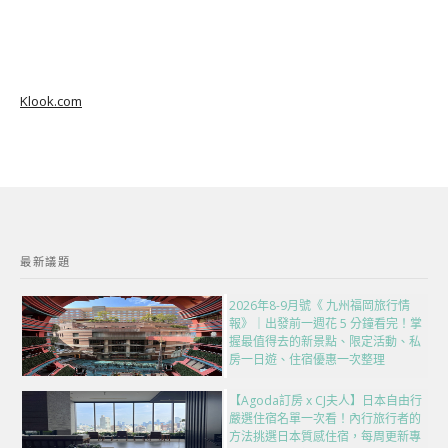
Klook.com
最新議題
2026年8-9月號《 九州福岡旅行情
報》｜出發前一週花 5 分鐘看完！掌
握最值得去的新景點、限定活動、私
房一日遊、住宿優惠一次整理
【Agoda訂房 x CJ夫人】日本自由行
嚴選住宿名單一次看！內行旅行者的
方法挑選日本質感住宿，每周更新專