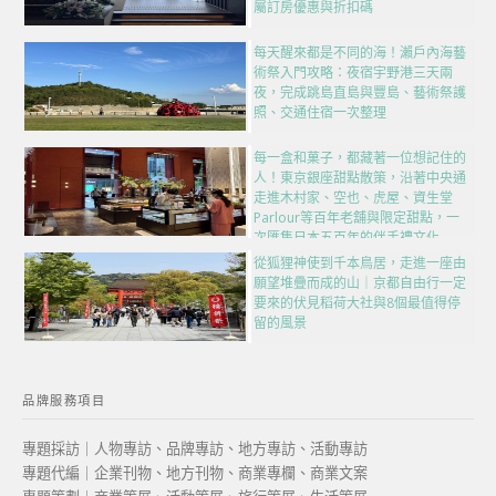
屬訂房優惠與折扣碼
每天醒來都是不同的海！瀨戶內海藝
術祭入門攻略：夜宿宇野港三天兩
夜，完成跳島直島與豐島、藝術祭護
照、交通住宿一次整理
每一盒和菓子，都藏著一位想記住的
人！東京銀座甜點散策，沿著中央通
走進木村家、空也、虎屋、資生堂
Parlour等百年老舖與限定甜點，一
次匯集日本五百年的伴手禮文化
從狐狸神使到千本鳥居，走進一座由
願望堆疊而成的山｜京都自由行一定
要來的伏見稻荷大社與8個最值得停
留的風景
品牌服務項目
專題採訪｜人物專訪、品牌專訪、地方專訪、活動專訪
專題代編｜企業刊物、地方刊物、商業專欄、商業文案