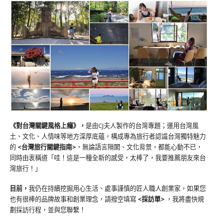
《對台灣關鍵風格上癮》
，
是由CJ夫人製作的台灣專題；運用台灣風
土、文化、人情味等地方深厚底蘊，構成專為旅行者認識台灣獨特魅力
的
<台灣旅行關鍵指南>
，無論語言隔閡、文化背景，都能心動不已，
同時由衷稱道「哇！這是一種全新的感受，太棒了，我要推薦朋友來台
灣旅行！」
目前，
我仍在持續挖掘用心生活、處事謹慎的匠人職人創業家，如果您
也有很棒的品牌故事和創業理念，請撥空填寫
<
採訪單
>
，我將盡快規
劃採訪行程，並與您聯繫！