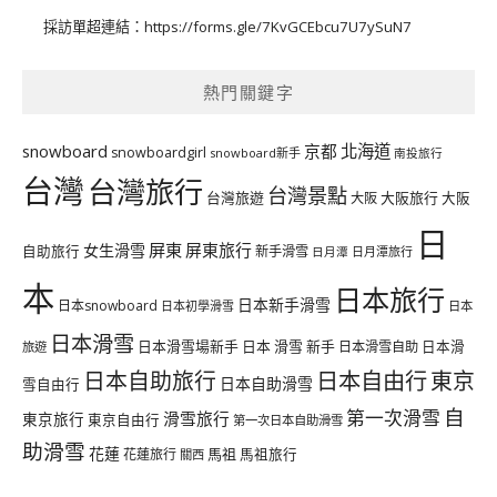
採訪單超連結：
https://forms.gle/7KvGCEbcu7U7ySuN7
熱門關鍵字
北海道
snowboard
京都
snowboardgirl
snowboard新手
南投旅行
台灣
台灣旅行
台灣景點
台灣旅遊
大阪旅行
大阪
大阪
日
屏東
屏東旅行
女生滑雪
自助旅行
新手滑雪
日月潭旅行
日月潭
本
日本旅行
日本新手滑雪
日本snowboard
日本初學滑雪
日本
日本滑雪
日本滑雪場新手
日本 滑雪 新手
日本滑雪自助
日本滑
旅遊
日本自由行
日本自助旅行
東京
日本自助滑雪
雪自由行
自
第一次滑雪
滑雪旅行
東京旅行
東京自由行
第一次日本自助滑雪
助滑雪
花蓮
馬祖
花蓮旅行
馬祖旅行
關西