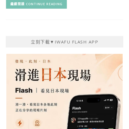
CONTINUE READING
立刻下載▼IWAFU FLASH APP