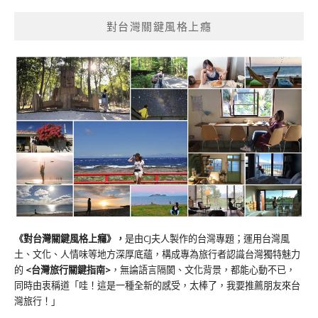
對台灣關鍵風格上癮
《對台灣關鍵風格上癮》
，
是由CJ夫人製作的台灣專題；運用台灣風
土、文化、人情味等地方深厚底蘊，構成專為旅行者認識台灣獨特魅力
的
<台灣旅行關鍵指南>
，無論語言隔閡、文化背景，都能心動不已，
同時由衷稱道「哇！這是一種全新的感受，太棒了，我要推薦朋友來台
灣旅行！」