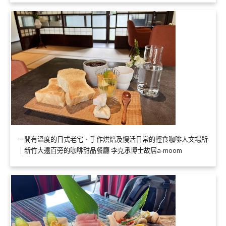
一間有溫度的日式老宅、手作烘焙及慢活日常的輕食咖啡人文場所
｜新竹大遠百旁的咖啡甜品餐廳 李克承博士故居a-moom