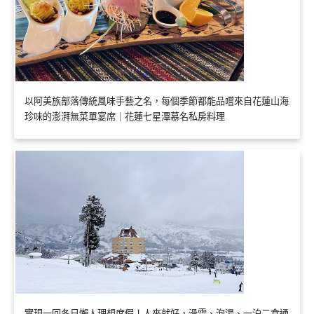
以阿美族部落傳統風味手藝之名，每個季節都能品嚐來自花蓮山海
珍味的澎湃無菜單宴席｜花蓮七星潭慕名私房料理
實現一回冬日懶人理想度假！人來就好，滑雪、泡湯、一泊二食通