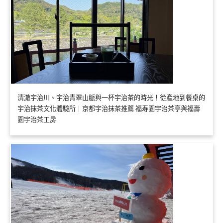
清澈宇治川、宇治青翠山脈與一杯宇治茶的時光！從產地到餐桌的
宇治抹茶文化體驗所｜京都宇治抹茶推薦 福寿園宇治茶亭與福壽
園宇治茶工房