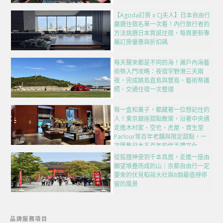
【Agoda訂房 x CJ夫人】日本自由行
嚴選住宿名單一次看！內行旅行者的
方法挑選日本質感住宿，每周更新專
屬訂房優惠與折扣碼
每天醒來都是不同的海！瀨戶內海藝
術祭入門攻略：夜宿宇野港三天兩
夜，完成跳島直島與豐島、藝術祭護
照、交通住宿一次整理
每一盒和菓子，都藏著一位想記住的
人！東京銀座甜點散策，沿著中央通
走進木村家、空也、虎屋、資生堂
Parlour等百年老舖與限定甜點，一
次匯集日本五百年的伴手禮文化
從狐狸神使到千本鳥居，走進一座由
願望堆疊而成的山｜京都自由行一定
要來的伏見稻荷大社與8個最值得停
留的風景
品牌服務項目