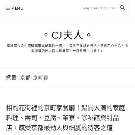
Skip
MENU
to
content
。CJ夫人。
關於當代文化體驗採集與紀錄的一切。「目前正在旅居各地，挖掘用心生活、處
事謹慎的匠人職人創業家，一起共榮、共好！」
標籤:
京都 京町家
相約花街裡的京町家餐廳！錯開人潮的家庭
料理、壽司、豆腐、茶寮、咖啡館與甜品
店，感受京都最動人與細膩的待客之道