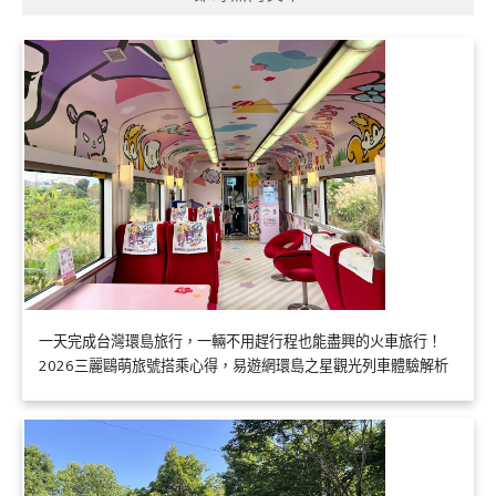
一天完成台灣環島旅行，一輛不用趕行程也能盡興的火車旅行！
2026三麗鷗萌旅號搭乘心得，易遊網環島之星觀光列車體驗解析