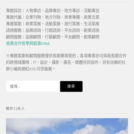
專題採訪｜人物專訪、品牌專訪、地方專訪、活動專訪
專題代編｜企業刊物、地方刊物、商業專欄、商業文案
專題策劃｜商業策展、活動策展、旅行策展、生活策展
諮詢服務｜品牌諮詢、行銷諮詢、平台諮詢、創業諮詢
顧問服務｜品牌顧問、行銷顧問、平台顧問、創業顧問
商業合作哲學與敘事DNA
※專題策劃和顧問服務僅供長期專案簽約；各項專案亦可與我長期合作
的跨領域團隊：IT、設計、攝影、廣告、媒體共同協作，另有信賴的社
群小編和網紅KOL可供推薦。
搜
尋
關
鍵
關於CJ夫人
字: