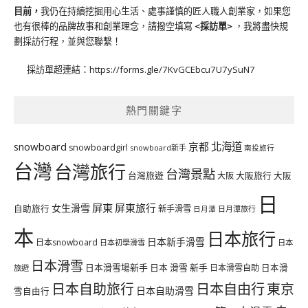
目前，
我仍在持續挖掘用心生活、處事謹慎的匠人職人創業家，如果您
也有很棒的品牌故事和創業理念，請撥空填寫
<
採訪單
>
，我將盡快規
劃採訪行程，並與您聯繫！
採訪單超連結：
https://forms.gle/7KvGCEbcu7U7ySuN7
熱門關鍵字
北海道
snowboard
京都
snowboardgirl
snowboard新手
南投旅行
台灣
台灣旅行
台灣景點
台灣旅遊
大阪旅行
大阪
大阪
日
屏東
屏東旅行
女生滑雪
自助旅行
新手滑雪
日月潭旅行
日月潭
本
日本旅行
日本新手滑雪
日本snowboard
日本初學滑雪
日本
日本滑雪
日本滑雪場新手
日本 滑雪 新手
日本滑雪自助
日本滑
旅遊
日本自由行
日本自助旅行
東京
日本自助滑雪
雪自由行