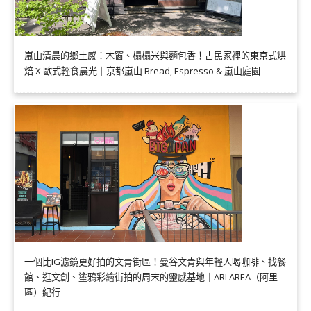
嵐山清晨的鄉土感：木窗、榻榻米與麵包香！古民家裡的東京式烘
焙 X 歐式輕食晨光｜京都嵐山 Bread, Espresso & 嵐山庭園
一個比IG濾鏡更好拍的文青街區！曼谷文青與年輕人喝咖啡、找餐
館、逛文創、塗鴉彩繪街拍的周末的靈感基地｜ARI AREA（阿里
區）紀行