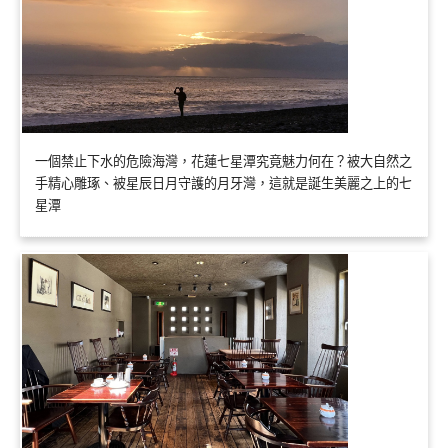
一個禁止下水的危險海灣，花蓮七星潭究竟魅力何在？被大自然之
手精心雕琢、被星辰日月守護的月牙灣，這就是誕生美麗之上的七
星潭