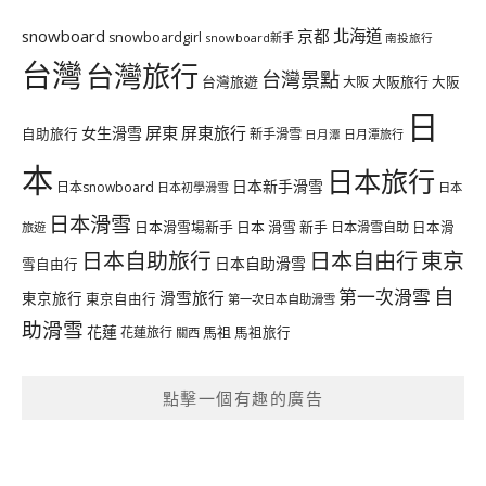
北海道
snowboard
京都
snowboardgirl
snowboard新手
南投旅行
台灣
台灣旅行
台灣景點
台灣旅遊
大阪旅行
大阪
大阪
日
屏東
屏東旅行
女生滑雪
自助旅行
新手滑雪
日月潭旅行
日月潭
本
日本旅行
日本新手滑雪
日本snowboard
日本初學滑雪
日本
日本滑雪
日本滑雪場新手
日本 滑雪 新手
日本滑雪自助
日本滑
旅遊
日本自由行
日本自助旅行
東京
日本自助滑雪
雪自由行
自
第一次滑雪
滑雪旅行
東京旅行
東京自由行
第一次日本自助滑雪
助滑雪
花蓮
馬祖
花蓮旅行
馬祖旅行
關西
點擊一個有趣的廣告