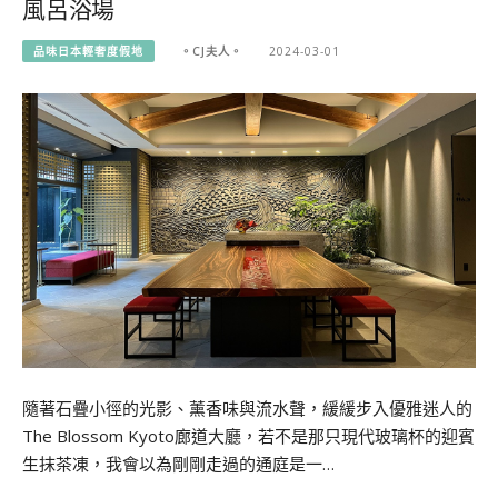
風呂浴場
品味日本輕奢度假地
。CJ夫人。
2024-03-01
隨著石疊小徑的光影、薰香味與流水聲，緩緩步入優雅迷人的
The Blossom Kyoto廊道大廳，若不是那只現代玻璃杯的迎賓
生抹茶凍，我會以為剛剛走過的通庭是一…