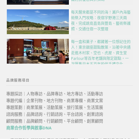
每天醒來都是不同的海！瀨戶內海藝
術祭入門攻略：夜宿宇野港三天兩
夜，完成跳島直島與豐島、藝術祭護
照、交通住宿一次整理
每一盒和菓子，都藏著一位想記住的
人！東京銀座甜點散策，沿著中央通
走進木村家、空也、虎屋、資生堂
Parlour等百年老舖與限定甜點，一
次匯集日本五百年的伴手禮文化
品牌服務項目
專題採訪｜人物專訪、品牌專訪、地方專訪、活動專訪
專題代編｜企業刊物、地方刊物、商業專欄、商業文案
專題策劃｜商業策展、活動策展、旅行策展、生活策展
諮詢服務｜品牌諮詢、行銷諮詢、平台諮詢、創業諮詢
顧問服務｜品牌顧問、行銷顧問、平台顧問、創業顧問
商業合作哲學與敘事DNA