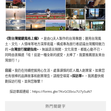
《對台灣關鍵風格上癮》
，
是由CJ夫人製作的台灣專題；運用台灣風
土、文化、人情味等地方深厚底蘊，構成專為旅行者認識台灣獨特魅力
的
<台灣旅行關鍵指南>
，無論語言隔閡、文化背景，都能心動不已，
同時由衷稱道「哇！這是一種全新的感受，太棒了，我要推薦朋友來台
灣旅行！」
目前，
我仍在持續挖掘用心生活、處事謹慎的匠人職人創業家，如果您
也有很棒的品牌故事和創業理念，請撥空填寫
<
採訪單
>
，我將盡快規
劃採訪行程，並與您聯繫！
採訪單超連結：
https://forms.gle/7KvGCEbcu7U7ySuN7
熱門關鍵字