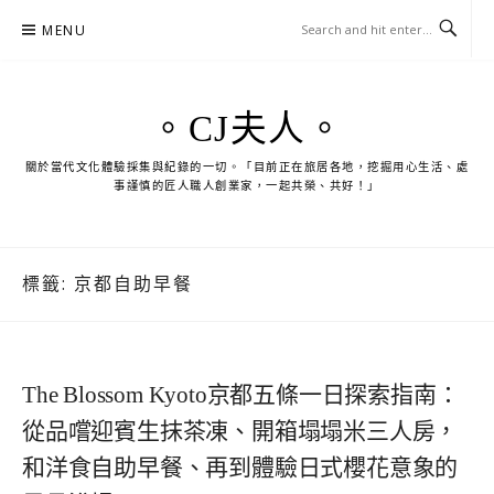
Skip
MENU
to
content
。CJ夫人。
關於當代文化體驗採集與紀錄的一切。「目前正在旅居各地，挖掘用心生活、處
事謹慎的匠人職人創業家，一起共榮、共好！」
標籤:
京都自助早餐
The Blossom Kyoto京都五條一日探索指南：
從品嚐迎賓生抹茶凍、開箱塌塌米三人房，
和洋食自助早餐、再到體驗日式櫻花意象的