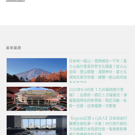
最新議題
日本有一座山，值得相信一千年！富
士山為什麼是世界文化遺產？從火山
信仰、登山朝聖、淺間神社、富士五
湖到北齋浮世繪，讀懂一座山如何成
為千年文化
2026年8-9月號《 九州福岡旅行情
報》｜出發前一週花 5 分鐘看完！掌
握最值得去的新景點、限定活動、私
房一日遊、住宿優惠一次整理
【Agoda訂房 x CJ夫人】日本自由行
嚴選住宿名單一次看！內行旅行者的
方法挑選日本質感住宿，每周更新專
屬訂房優惠與折扣碼