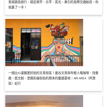
馬祖跳島旅行，搞定南竿、北竿、莒光、東引的島際交通船班，你
就贏了一半！
一個比IG濾鏡更好拍的文青街區！曼谷文青與年輕人喝咖啡、找餐
館、逛文創、塗鴉彩繪街拍的周末的靈感基地｜ARI AREA（阿里
區）紀行