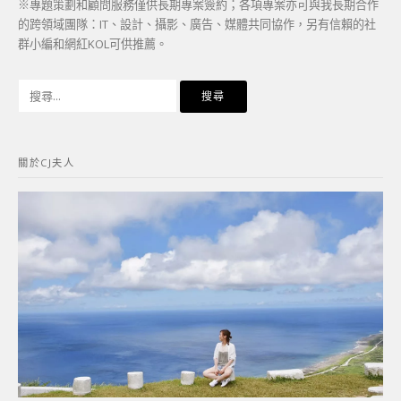
※專題策劃和顧問服務僅供長期專案簽約；各項專案亦可與我長期合作
的跨領域團隊：IT、設計、攝影、廣告、媒體共同協作，另有信賴的社
群小編和網紅KOL可供推薦。
搜
尋
關
鍵
關於CJ夫人
字: