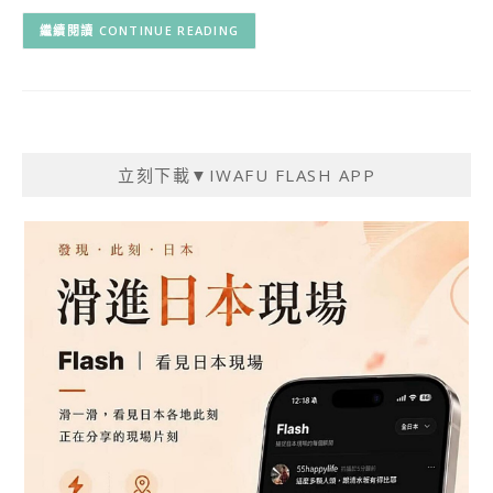
CONTINUE READING
立刻下載▼IWAFU FLASH APP