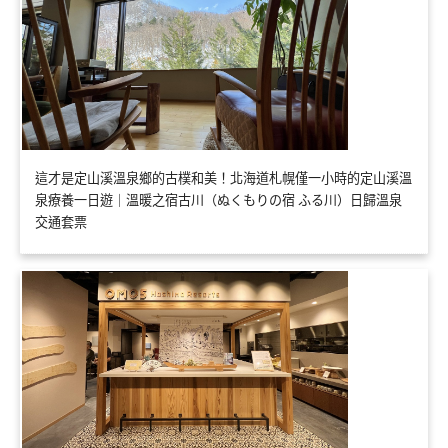
這才是定山溪溫泉鄉的古樸和美！北海道札幌僅一小時的定山溪溫
泉療養一日遊｜溫暖之宿古川（ぬくもりの宿 ふる川）日歸溫泉
交通套票