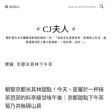
Skip
MENU
to
content
。CJ夫人。
關於當代文化體驗採集與紀錄的一切。「目前正在旅居各地，挖掘用心生活、處
事謹慎的匠人職人創業家，一起共榮、共好！」
標籤:
京都米其林下午茶
朝聖京都米其林甜點！今天，是屬於一杯抹
茶芭菲的料亭級甘味午後｜京都甜點下午茶
菊乃井無碍山房