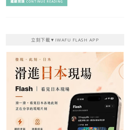
CONTINUE READING
立刻下載▼IWAFU FLASH APP