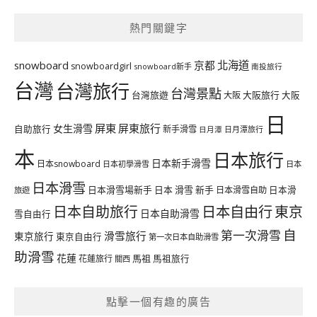
熱門關鍵字
北海道
snowboard
京都
snowboardgirl
snowboard新手
南投旅行
台灣
台灣旅行
台灣景點
台灣旅遊
大阪旅行
大阪
大阪
日
屏東
屏東旅行
女生滑雪
自助旅行
新手滑雪
日月潭旅行
日月潭
本
日本旅行
日本新手滑雪
日本snowboard
日本初學滑雪
日本
日本滑雪
日本滑雪場新手
日本 滑雪 新手
日本滑雪自助
日本滑
旅遊
日本自由行
日本自助旅行
東京
日本自助滑雪
雪自由行
自
第一次滑雪
滑雪旅行
東京旅行
東京自由行
第一次日本自助滑雪
助滑雪
花蓮
馬祖
花蓮旅行
馬祖旅行
關西
點擊一個有趣的廣告