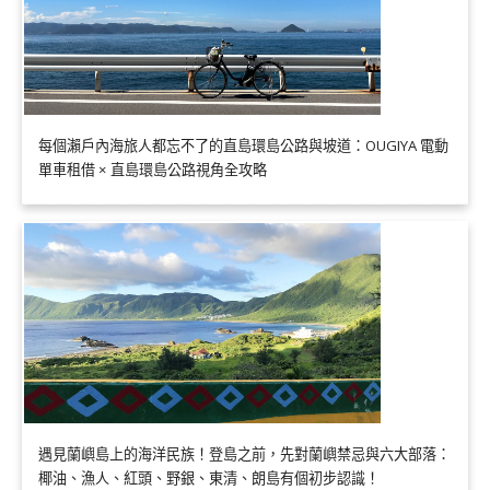
每個瀨戶內海旅人都忘不了的直島環島公路與坡道：OUGIYA 電動
單車租借 × 直島環島公路視角全攻略
遇見蘭嶼島上的海洋民族！登島之前，先對蘭嶼禁忌與六大部落：
椰油、漁人、紅頭、野銀、東清、朗島有個初步認識！