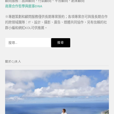
顧問服務｜品牌顧問、行銷顧問、平台顧問、創業顧問
商業合作哲學與敘事DNA
※專題策劃和顧問服務僅供長期專案簽約；各項專案亦可與我長期合作
的跨領域團隊：IT、設計、攝影、廣告、媒體共同協作，另有信賴的社
群小編和網紅KOL可供推薦。
搜
尋
關
鍵
關於CJ夫人
字: