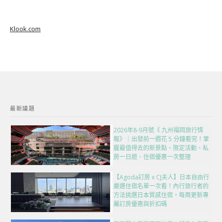
Klook.com
最新議題
2026年8-9月號《 九州福岡旅行情
報》｜出發前一週花 5 分鐘看完！掌
握最值得去的新景點、限定活動、私
房一日遊、住宿優惠一次整理
【Agoda訂房 x CJ夫人】日本自由行
嚴選住宿名單一次看！內行旅行者的
方法挑選日本質感住宿，每周更新專
屬訂房優惠與折扣碼