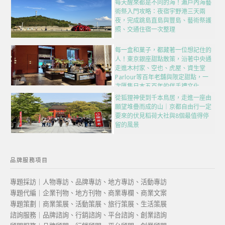
每天醒來都是不同的海！瀨戶內海藝
術祭入門攻略：夜宿宇野港三天兩
夜，完成跳島直島與豐島、藝術祭護
照、交通住宿一次整理
每一盒和菓子，都藏著一位想記住的
人！東京銀座甜點散策，沿著中央通
走進木村家、空也、虎屋、資生堂
Parlour等百年老舖與限定甜點，一
次匯集日本五百年的伴手禮文化
從狐狸神使到千本鳥居，走進一座由
願望堆疊而成的山｜京都自由行一定
要來的伏見稻荷大社與8個最值得停
留的風景
品牌服務項目
專題採訪｜人物專訪、品牌專訪、地方專訪、活動專訪
專題代編｜企業刊物、地方刊物、商業專欄、商業文案
專題策劃｜商業策展、活動策展、旅行策展、生活策展
諮詢服務｜品牌諮詢、行銷諮詢、平台諮詢、創業諮詢