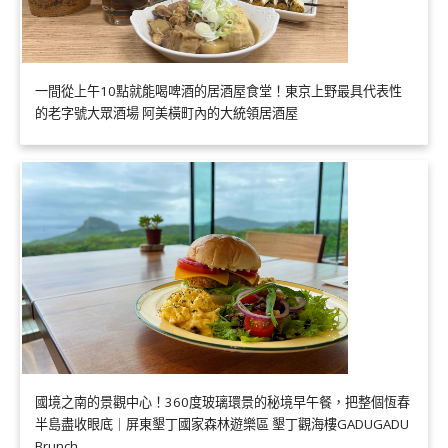
一間從上午10點就能喝啤酒的居酒屋食堂！東京上野最具代表性
的老字號大眾酒場 阿美橫町內的大統領居酒屋
國境之南的景觀中心！360度玻璃環景的秘境早午餐，把整個恆春
半島盡收眼底｜屏東墾丁國家森林遊樂區 墾丁觀海樓GADUGADU
Brunch