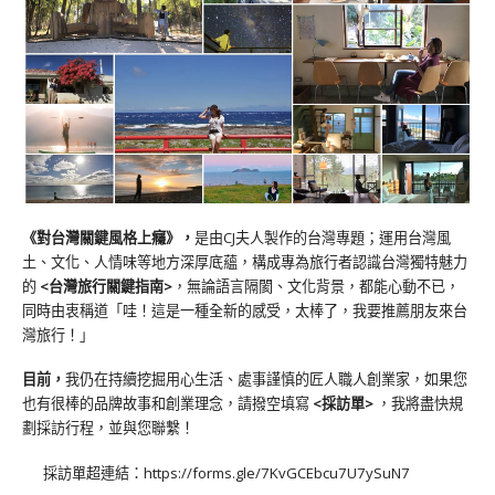
《對台灣關鍵風格上癮》
，
是由CJ夫人製作的台灣專題；運用台灣風
土、文化、人情味等地方深厚底蘊，構成專為旅行者認識台灣獨特魅力
的
<台灣旅行關鍵指南>
，無論語言隔閡、文化背景，都能心動不已，
同時由衷稱道「哇！這是一種全新的感受，太棒了，我要推薦朋友來台
灣旅行！」
目前，
我仍在持續挖掘用心生活、處事謹慎的匠人職人創業家，如果您
也有很棒的品牌故事和創業理念，請撥空填寫
<
採訪單
>
，我將盡快規
劃採訪行程，並與您聯繫！
採訪單超連結：
https://forms.gle/7KvGCEbcu7U7ySuN7