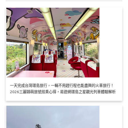
一天完成台灣環島旅行，一輛不用趕行程也能盡興的火車旅行！
2026三麗鷗萌旅號搭乘心得，易遊網環島之星觀光列車體驗解析