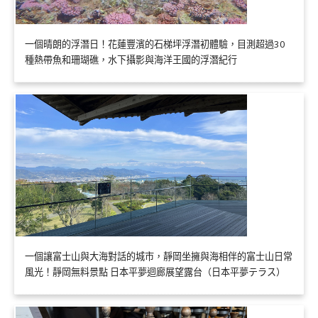
一個晴朗的浮潛日！花蓮豐濱的石梯坪浮潛初體驗，目測超過30
種熱帶魚和珊瑚礁，水下攝影與海洋王國的浮潛紀行
一個讓富士山與大海對話的城市，靜岡坐擁與海相伴的富士山日常
風光！靜岡無料景點 日本平夢迴廊展望露台（日本平夢テラス）