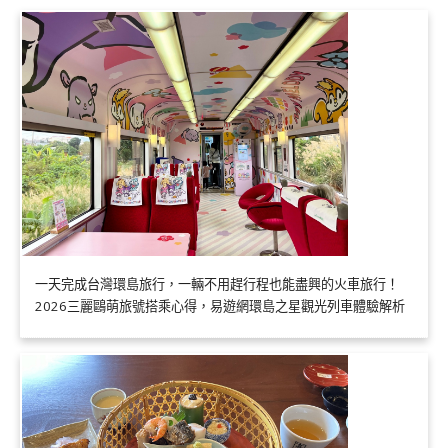
一天完成台灣環島旅行，一輛不用趕行程也能盡興的火車旅行！
2026三麗鷗萌旅號搭乘心得，易遊網環島之星觀光列車體驗解析