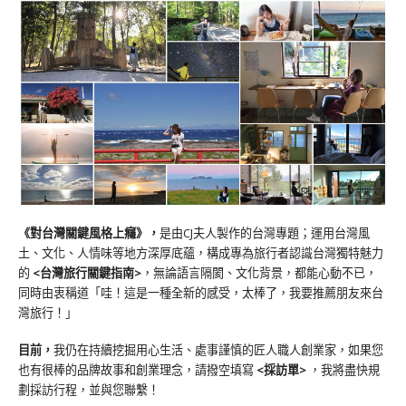
《對台灣關鍵風格上癮》
，
是由CJ夫人製作的台灣專題；運用台灣風
土、文化、人情味等地方深厚底蘊，構成專為旅行者認識台灣獨特魅力
的
<台灣旅行關鍵指南>
，無論語言隔閡、文化背景，都能心動不已，
同時由衷稱道「哇！這是一種全新的感受，太棒了，我要推薦朋友來台
灣旅行！」
目前，
我仍在持續挖掘用心生活、處事謹慎的匠人職人創業家，如果您
也有很棒的品牌故事和創業理念，請撥空填寫
<
採訪單
>
，我將盡快規
劃採訪行程，並與您聯繫！