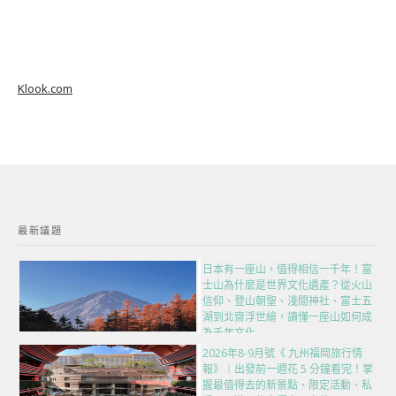
Klook.com
最新議題
日本有一座山，值得相信一千年！富
士山為什麼是世界文化遺產？從火山
信仰、登山朝聖、淺間神社、富士五
湖到北齋浮世繪，讀懂一座山如何成
為千年文化
2026年8-9月號《 九州福岡旅行情
報》｜出發前一週花 5 分鐘看完！掌
握最值得去的新景點、限定活動、私