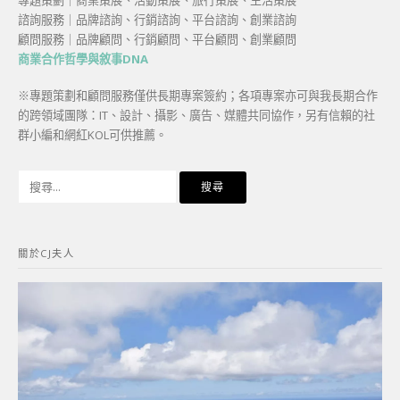
專題策劃｜商業策展、活動策展、旅行策展、生活策展
諮詢服務｜品牌諮詢、行銷諮詢、平台諮詢、創業諮詢
顧問服務｜品牌顧問、行銷顧問、平台顧問、創業顧問
商業合作哲學與敘事DNA
※專題策劃和顧問服務僅供長期專案簽約；各項專案亦可與我長期合作
的跨領域團隊：IT、設計、攝影、廣告、媒體共同協作，另有信賴的社
群小編和網紅KOL可供推薦。
搜
尋
關
鍵
關於CJ夫人
字: