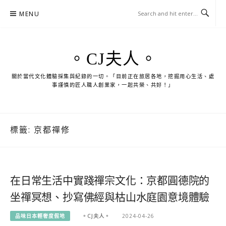
Skip
MENU
to
content
。CJ夫人。
關於當代文化體驗採集與紀錄的一切。「目前正在旅居各地，挖掘用心生活、處
事謹慎的匠人職人創業家，一起共榮、共好！」
標籤:
京都禪修
在日常生活中實踐禪宗文化：京都圓德院的
坐禪冥想、抄寫佛經與枯山水庭園意境體驗
品味日本輕奢度假地
。CJ夫人。
2024-04-26