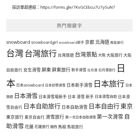
採訪單超連結：
https://forms.gle/7KvGCEbcu7U7ySuN7
熱門關鍵字
北海道
snowboard
京都
snowboardgirl
snowboard新手
南投旅行
台灣
台灣旅行
台灣景點
台灣旅遊
大阪旅行
大阪
大阪
日
屏東
屏東旅行
女生滑雪
自助旅行
新手滑雪
日月潭旅行
日月潭
本
日本旅行
日本新手滑雪
日本snowboard
日本初學滑雪
日本
日本滑雪
日本滑雪場新手
日本 滑雪 新手
日本滑雪自助
日本滑
旅遊
日本自由行
日本自助旅行
東京
日本自助滑雪
雪自由行
自
第一次滑雪
滑雪旅行
東京旅行
東京自由行
第一次日本自助滑雪
助滑雪
花蓮
馬祖
花蓮旅行
馬祖旅行
關西