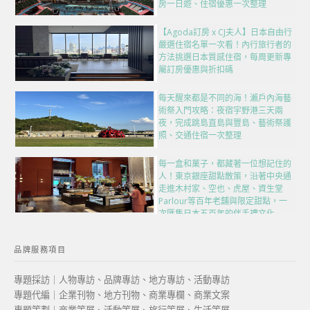
房一日遊、住宿優惠一次整理
【Agoda訂房 x CJ夫人】日本自由行
嚴選住宿名單一次看！內行旅行者的
方法挑選日本質感住宿，每周更新專
屬訂房優惠與折扣碼
每天醒來都是不同的海！瀨戶內海藝
術祭入門攻略：夜宿宇野港三天兩
夜，完成跳島直島與豐島、藝術祭護
照、交通住宿一次整理
每一盒和菓子，都藏著一位想記住的
人！東京銀座甜點散策，沿著中央通
走進木村家、空也、虎屋、資生堂
Parlour等百年老舖與限定甜點，一
次匯集日本五百年的伴手禮文化
品牌服務項目
專題採訪｜人物專訪、品牌專訪、地方專訪、活動專訪
專題代編｜企業刊物、地方刊物、商業專欄、商業文案