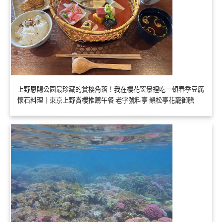
上野恩賜公園最珍藏的賞櫻角落！我在櫻花窗景裡吃一頓春季豆腐
懷石料理｜東京上野賞櫻推薦午餐 老字號料亭 韻松亭花籠御膳