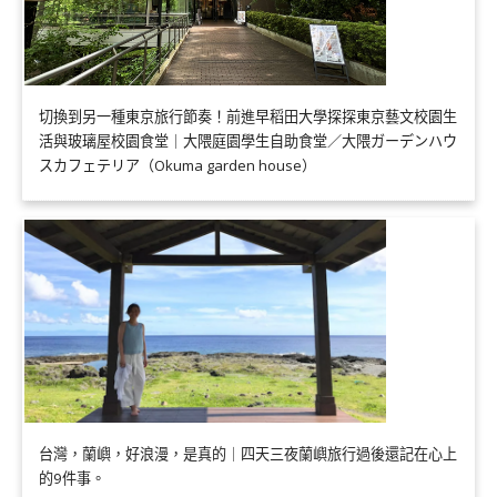
切換到另一種東京旅行節奏！前進早稻田大學探探東京藝文校園生
活與玻璃屋校園食堂｜大隈庭園學生自助食堂／大隈ガーデンハウ
スカフェテリア（Okuma garden house）
台灣，蘭嶼，好浪漫，是真的｜四天三夜蘭嶼旅行過後還記在心上
的9件事。