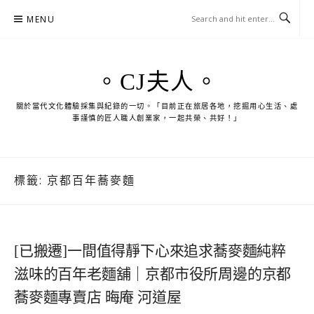
Skip
MENU
to
content
。CJ夫人。
關於當代文化體驗採集與紀錄的一切。「目前正在旅居各地，挖掘用心生活、處
事謹慎的匠人職人創業家，一起共榮、共好！」
標籤:
京都百年蕎麥麵
[已搬遷]一間值得靜下心來追求蕎麥麵純粹
滋味的百年老麵舖｜京都市役所周邊的京都
蕎麥麵專賣店 晦庵 河道屋