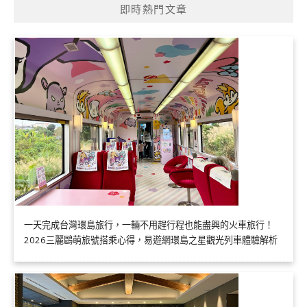
即時熱門文章
一天完成台灣環島旅行，一輛不用趕行程也能盡興的火車旅行！
2026三麗鷗萌旅號搭乘心得，易遊網環島之星觀光列車體驗解析