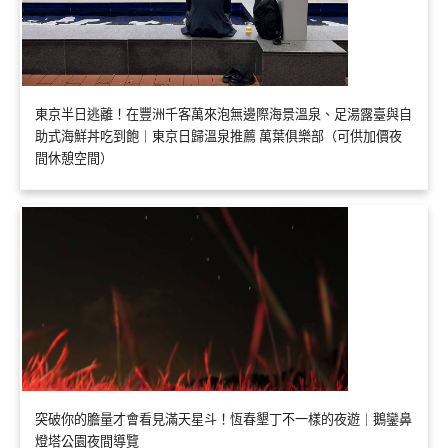
東京半日逃離！在豐洲千客萬來泡無邊際海景溫泉、足湯露臺與自
助式海鮮丼吃到飽｜東京日歸溫泉推薦 萬葉俱樂部（可供加價夜
間休憩空間）
突破你的膽量才會看見滿天星斗！恆春墾丁不一樣的夜遊｜鵝鑾鼻
燈塔公園夜間導覽