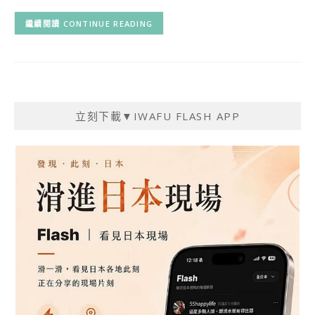
CONTINUE READING
立刻下載▼IWAFU FLASH APP