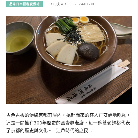
品味日本輕奢度假地
。CJ夫人。
2024-07-30
古色古香的傳統京都町屋內，遠赴而來的客人正安靜地吃麵，
這是一間擁有300年歷史的蕎麥麵老店，每一碗蕎麥麵都代表
了京都的歷史與文化。 江戶時代的庶民…