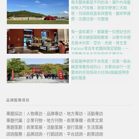
每天醒來都是不同的海！瀨戶內海藝
術祭入門攻略：夜宿宇野港三天兩
夜，完成跳島直島與豐島、藝術祭護
照、交通住宿一次整理
每一盒和菓子，都藏著一位想記住的
人！東京銀座甜點散策，沿著中央通
走進木村家、空也、虎屋、資生堂
Parlour等百年老舖與限定甜點，一
次匯集日本五百年的伴手禮文化
從狐狸神使到千本鳥居，走進一座由
願望堆疊而成的山｜京都自由行一定
要來的伏見稻荷大社與8個最值得停
留的風景
品牌服務項目
專題採訪｜人物專訪、品牌專訪、地方專訪、活動專訪
專題代編｜企業刊物、地方刊物、商業專欄、商業文案
專題策劃｜商業策展、活動策展、旅行策展、生活策展
諮詢服務｜品牌諮詢、行銷諮詢、平台諮詢、創業諮詢