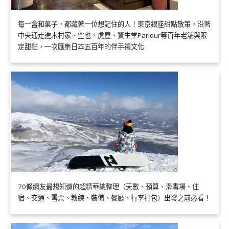
每一盒和菓子，都藏著一位想記住的人！東京銀座甜點散策，沿著
中央通走進木村家、空也、虎屋、資生堂Parlour等百年老舖與限
定甜點，一次匯集日本五百年的伴手禮文化
70條網友最想知道的超精華總整理（天數、預算、滑雪場、住
宿、交通、雪票、教練、裝備、餐廳、行李打包）出發之前必看！