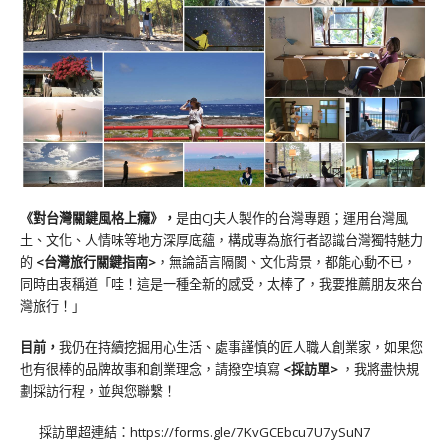
《對台灣關鍵風格上癮》
，
是由CJ夫人製作的台灣專題；運用台灣風
土、文化、人情味等地方深厚底蘊，構成專為旅行者認識台灣獨特魅力
的
<台灣旅行關鍵指南>
，無論語言隔閡、文化背景，都能心動不已，
同時由衷稱道「哇！這是一種全新的感受，太棒了，我要推薦朋友來台
灣旅行！」
目前，
我仍在持續挖掘用心生活、處事謹慎的匠人職人創業家，如果您
也有很棒的品牌故事和創業理念，請撥空填寫
<
採訪單
>
，我將盡快規
劃採訪行程，並與您聯繫！
採訪單超連結：
https://forms.gle/7KvGCEbcu7U7ySuN7