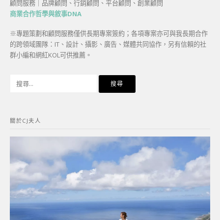
顧問服務｜品牌顧問、行銷顧問、平台顧問、創業顧問
商業合作哲學與敘事DNA
※專題策劃和顧問服務僅供長期專案簽約；各項專案亦可與我長期合作
的跨領域團隊：IT、設計、攝影、廣告、媒體共同協作，另有信賴的社
群小編和網紅KOL可供推薦。
搜
尋
關
鍵
關於CJ夫人
字: