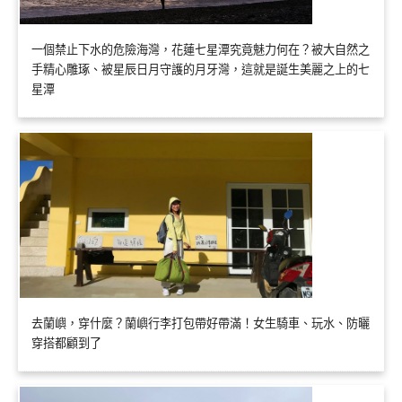
一個禁止下水的危險海灣，花蓮七星潭究竟魅力何在？被大自然之
手精心雕琢、被星辰日月守護的月牙灣，這就是誕生美麗之上的七
星潭
去蘭嶼，穿什麼？蘭嶼行李打包帶好帶滿！女生騎車、玩水、防曬
穿搭都顧到了