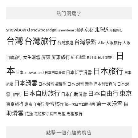
熱門關鍵字
北海道
snowboard
京都
snowboardgirl
snowboard新手
南投旅行
台灣
台灣旅行
台灣景點
台灣旅遊
大阪旅行
大阪
大阪
日
屏東
屏東旅行
女生滑雪
自助旅行
新手滑雪
日月潭旅行
日月潭
本
日本旅行
日本新手滑雪
日本snowboard
日本初學滑雪
日本
日本滑雪
日本滑雪場新手
日本 滑雪 新手
日本滑雪自助
日本滑
旅遊
日本自由行
日本自助旅行
東京
日本自助滑雪
雪自由行
自
第一次滑雪
滑雪旅行
東京旅行
東京自由行
第一次日本自助滑雪
助滑雪
花蓮
馬祖
花蓮旅行
馬祖旅行
關西
點擊一個有趣的廣告