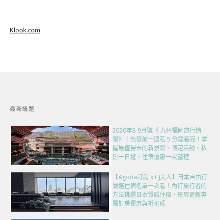
Klook.com
最新議題
2026年8-9月號《 九州福岡旅行情
報》｜出發前一週花 5 分鐘看完！掌
握最值得去的新景點、限定活動、私
房一日遊、住宿優惠一次整理
【Agoda訂房 x CJ夫人】日本自由行
嚴選住宿名單一次看！內行旅行者的
方法挑選日本質感住宿，每周更新專
屬訂房優惠與折扣碼