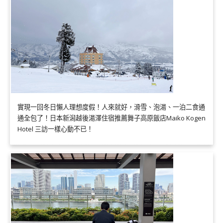
實現一回冬日懶人理想度假！人來就好，滑雪、泡湯、一泊二食通
通全包了！日本新潟越後湯澤住宿推薦舞子高原飯店Maiko Kogen
Hotel 三訪一樣心動不已！