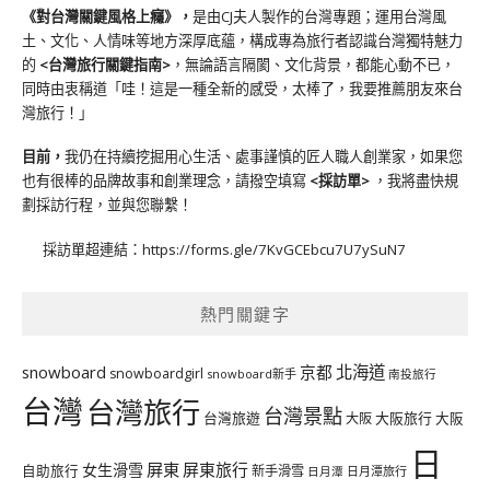
《對台灣關鍵風格上癮》
，
是由CJ夫人製作的台灣專題；運用台灣風
土、文化、人情味等地方深厚底蘊，構成專為旅行者認識台灣獨特魅力
的
<台灣旅行關鍵指南>
，無論語言隔閡、文化背景，都能心動不已，
同時由衷稱道「哇！這是一種全新的感受，太棒了，我要推薦朋友來台
灣旅行！」
目前，
我仍在持續挖掘用心生活、處事謹慎的匠人職人創業家，如果您
也有很棒的品牌故事和創業理念，請撥空填寫
<
採訪單
>
，我將盡快規
劃採訪行程，並與您聯繫！
採訪單超連結：
https://forms.gle/7KvGCEbcu7U7ySuN7
熱門關鍵字
北海道
snowboard
京都
snowboardgirl
snowboard新手
南投旅行
台灣
台灣旅行
台灣景點
台灣旅遊
大阪旅行
大阪
大阪
日
屏東
屏東旅行
女生滑雪
自助旅行
新手滑雪
日月潭旅行
日月潭