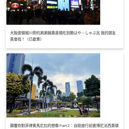
大阪道頓堀川旁的涮涮鍋壽喜燒吃到飽はや・しゃぶ兆 我的朋友
真會找！（已歇業）
顛覆你對菲律賓馬尼拉的想像 Part 2：自助旅行前進博尼法西奧環