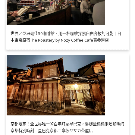
世界／亞洲最佳50咖啡館，用一杯咖啡探索自由奔放的可能｜日
本東京原宿The Roastery by Nozy Coffee Cafe表參道店
京都限定！全世界唯一的百年町家星巴克，盤腿坐榻榻米喝咖啡的
京都特別時刻｜星巴克京都二寧坂ヤサカ茶屋店