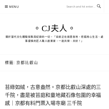
Skip
MENU
to
content
。CJ夫人。
關於當代文化體驗採集與紀錄的一切。「目前正在旅居各地，挖掘用心生活、處
事謹慎的匠人職人創業家，一起共榮、共好！」
標籤:
京都比叡山
苔綠如絨，古意盎然。京都比叡山深處的三
千院，盡是被苔庭和童地藏石像包圍的幸福
感｜京都有料門票入場寺廟 三千院