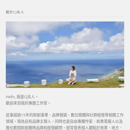
關
鍵
關於CJ夫人
字:
Hello, 我是CJ夫人。
歡迎來到我的專題工作室。
從事超過15年的新創事業、品牌營銷、數位媒體與社群經營等相關工作
領域，現為自有品牌主理人，同時也是自由專欄作家、商業策展人以及
擔任數間新創團隊品牌和經營顧問，經常發表個人觀點於商業、地方、