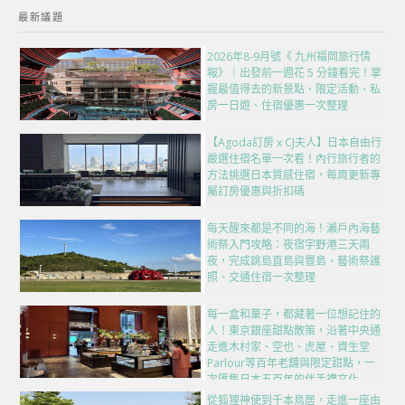
最新議題
2026年8-9月號《 九州福岡旅行情
報》｜出發前一週花 5 分鐘看完！掌
握最值得去的新景點、限定活動、私
房一日遊、住宿優惠一次整理
【Agoda訂房 x CJ夫人】日本自由行
嚴選住宿名單一次看！內行旅行者的
方法挑選日本質感住宿，每周更新專
屬訂房優惠與折扣碼
每天醒來都是不同的海！瀨戶內海藝
術祭入門攻略：夜宿宇野港三天兩
夜，完成跳島直島與豐島、藝術祭護
照、交通住宿一次整理
每一盒和菓子，都藏著一位想記住的
人！東京銀座甜點散策，沿著中央通
走進木村家、空也、虎屋、資生堂
Parlour等百年老舖與限定甜點，一
次匯集日本五百年的伴手禮文化
從狐狸神使到千本鳥居，走進一座由