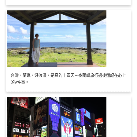
台灣，蘭嶼，好浪漫，是真的｜四天三夜蘭嶼旅行過後還記在心上
的9件事。