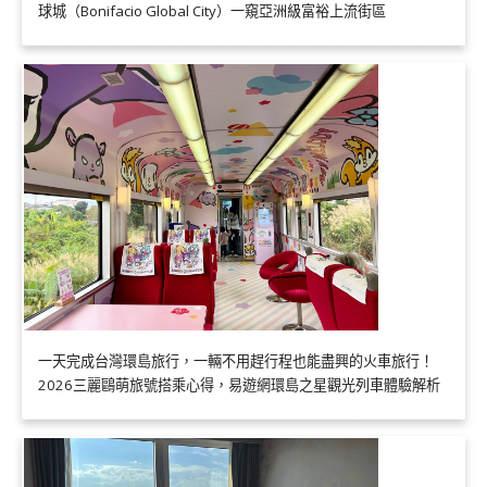
球城（Bonifacio Global City）一窺亞洲級富裕上流街區
一天完成台灣環島旅行，一輛不用趕行程也能盡興的火車旅行！
2026三麗鷗萌旅號搭乘心得，易遊網環島之星觀光列車體驗解析