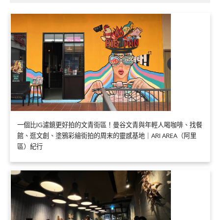
一個比IG濾鏡更好拍的文青街區！曼谷文青與年輕人喝咖啡、找餐
館、逛文創、塗鴉彩繪街拍的周末的靈感基地｜ARI AREA（阿里
區）紀行