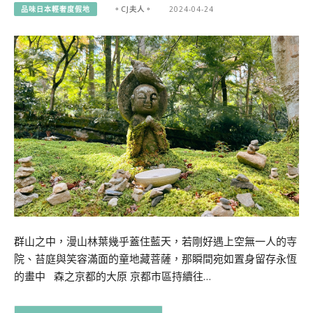
品味日本輕奢度假地
。CJ夫人。
2024-04-24
群山之中，漫山林葉幾乎蓋住藍天，若剛好遇上空無一人的寺
院、苔庭與笑容滿面的童地藏菩薩，那瞬間宛如置身留存永恆
的畫中 森之京都的大原 京都市區持續往…