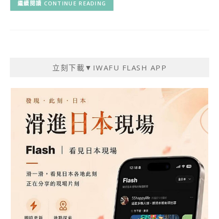
CONTINUE READING
立刻下載▼IWAFU FLASH APP