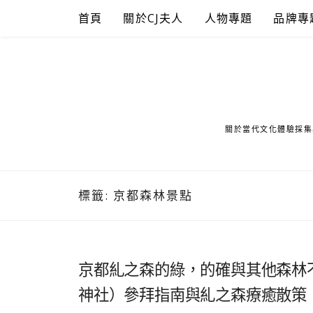
Skip
首頁
關於CJ夫人
人物專題
品牌專
to
content
關於當代文化體驗採集
標籤:
京都森林景點
京都糺之森的綠，的確與其他森林
神社）參拜指南與糺之森療癒散策