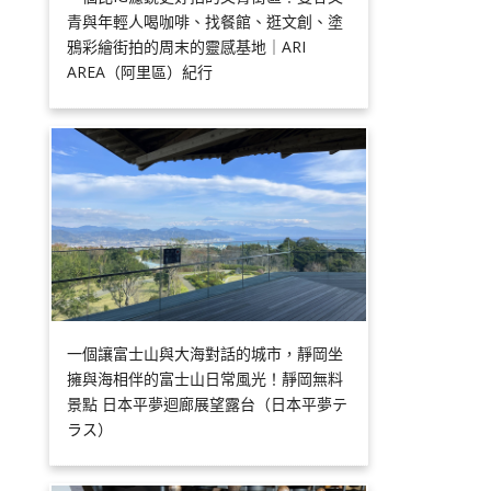
青與年輕人喝咖啡、找餐館、逛文創、塗
鴉彩繪街拍的周末的靈感基地｜ARI
AREA（阿里區）紀行
一個讓富士山與大海對話的城市，靜岡坐
擁與海相伴的富士山日常風光！靜岡無料
景點 日本平夢迴廊展望露台（日本平夢テ
ラス）