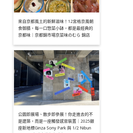
來自京都風土的新鮮滋味！12宮格京風朝
食御膳，每一口惣菜小缽，都是最經典的
京都味｜京都錦市場京菜味のむら 錦店
公園即展場、散步即參展！你走進去的不
是建築，而是一座觸發感官裝置｜2025銀
座新地標Ginza Sony Park 與 1/2 Nibun