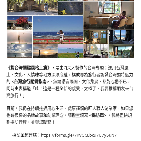
《對台灣關鍵風格上癮》
，
是由CJ夫人製作的台灣專題；運用台灣風
土、文化、人情味等地方深厚底蘊，構成專為旅行者認識台灣獨特魅力
的
<台灣旅行關鍵指南>
，無論語言隔閡、文化背景，都能心動不已，
同時由衷稱道「哇！這是一種全新的感受，太棒了，我要推薦朋友來台
灣旅行！」
目前，
我仍在持續挖掘用心生活、處事謹慎的匠人職人創業家，如果您
也有很棒的品牌故事和創業理念，請撥空填寫
<
採訪單
>
，我將盡快規
劃採訪行程，並與您聯繫！
採訪單超連結：
https://forms.gle/7KvGCEbcu7U7ySuN7