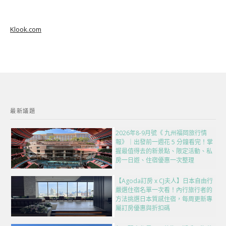
Klook.com
最新議題
2026年8-9月號《 九州福岡旅行情
報》｜出發前一週花 5 分鐘看完！掌
握最值得去的新景點、限定活動、私
房一日遊、住宿優惠一次整理
【Agoda訂房 x CJ夫人】日本自由行
嚴選住宿名單一次看！內行旅行者的
方法挑選日本質感住宿，每周更新專
屬訂房優惠與折扣碼