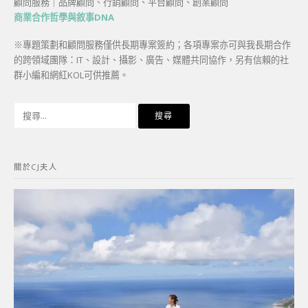
顧問服務｜品牌顧問、行銷顧問、平台顧問、創業顧問
商業合作哲學與敘事DNA
※專題策劃和顧問服務僅供長期專案簽約；各項專案亦可與我長期合作
的跨領域團隊：IT、設計、攝影、廣告、媒體共同協作，另有信賴的社
群小編和網紅KOL可供推薦。
搜
尋
關
鍵
關於CJ夫人
字: