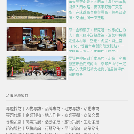
每天醒來都是不同的海！瀨戶內海藝
術祭入門攻略：夜宿宇野港三天兩
夜，完成跳島直島與豐島、藝術祭護
照、交通住宿一次整理
每一盒和菓子，都藏著一位想記住的
人！東京銀座甜點散策，沿著中央通
走進木村家、空也、虎屋、資生堂
Parlour等百年老舖與限定甜點，一
次匯集日本五百年的伴手禮文化
從狐狸神使到千本鳥居，走進一座由
願望堆疊而成的山｜京都自由行一定
要來的伏見稻荷大社與8個最值得停
留的風景
品牌服務項目
專題採訪｜人物專訪、品牌專訪、地方專訪、活動專訪
專題代編｜企業刊物、地方刊物、商業專欄、商業文案
專題策劃｜商業策展、活動策展、旅行策展、生活策展
諮詢服務｜品牌諮詢、行銷諮詢、平台諮詢、創業諮詢