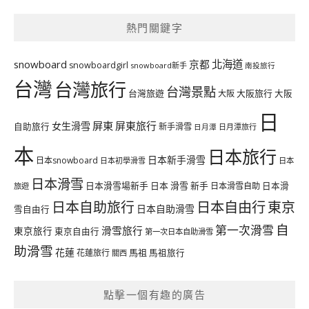
熱門關鍵字
北海道
snowboard
京都
snowboardgirl
snowboard新手
南投旅行
台灣
台灣旅行
台灣景點
台灣旅遊
大阪旅行
大阪
大阪
日
屏東
屏東旅行
女生滑雪
自助旅行
新手滑雪
日月潭旅行
日月潭
本
日本旅行
日本新手滑雪
日本snowboard
日本初學滑雪
日本
日本滑雪
日本滑雪場新手
日本 滑雪 新手
日本滑雪自助
日本滑
旅遊
日本自由行
日本自助旅行
東京
日本自助滑雪
雪自由行
自
第一次滑雪
滑雪旅行
東京旅行
東京自由行
第一次日本自助滑雪
助滑雪
花蓮
馬祖
花蓮旅行
馬祖旅行
關西
點擊一個有趣的廣告