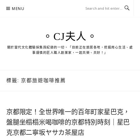
Skip
MENU
to
content
。CJ夫人。
關於當代文化體驗採集與紀錄的一切。「目前正在旅居各地，挖掘用心生活、處
事謹慎的匠人職人創業家，一起共榮、共好！」
標籤:
京都旅遊咖啡推薦
京都限定！全世界唯一的百年町家星巴克，
盤腿坐榻榻米喝咖啡的京都特別時刻｜星巴
克京都二寧坂ヤサカ茶屋店