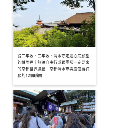
從二年坂、三年坂、清水寺走進心底願望
的縫隙裡｜無論自由行或跟團都一定要來
的京都世界遺產－京都清水寺與最值得許
願的12個瞬間