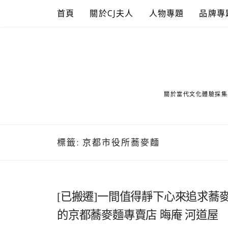
Skip
首頁
關於CJ夫人
人物專題
品牌專
to
content
關於當代文化體驗採集
標籤:
京都市役所蕎麥麵
[已搬遷]一間值得靜下心來追求蕎
的京都蕎麥麵專賣店 晦庵 河道屋