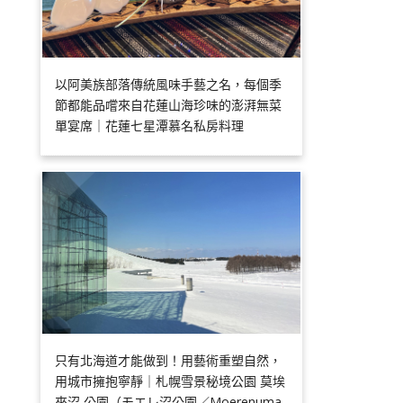
以阿美族部落傳統風味手藝之名，每個季
節都能品嚐來自花蓮山海珍味的澎湃無菜
單宴席｜花蓮七星潭慕名私房料理
只有北海道才能做到！用藝術重塑自然，
用城市擁抱寧靜｜札幌雪景秘境公園 莫埃
來沼 公園（モエレ沼公園／Moerenuma