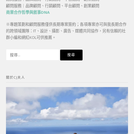
顧問服務｜品牌顧問、行銷顧問、平台顧問、創業顧問
商業合作哲學與敘事DNA
※專題策劃和顧問服務僅供長期專案簽約；各項專案亦可與我長期合作
的跨領域團隊：IT、設計、攝影、廣告、媒體共同協作，另有信賴的社
群小編和網紅KOL可供推薦。
搜
尋
關
鍵
關於CJ夫人
字: