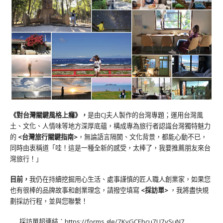
《對台灣關鍵風格上癮》
，
是由CJ夫人製作的台灣專題；運用台灣風
土、文化、人情味等地方深厚底蘊，構成專為旅行者認識台灣獨特魅力
的
<台灣旅行關鍵指南>
，無論語言隔閡、文化背景，都能心動不已，
同時由衷稱道「哇！這是一種全新的感受，太棒了，我要推薦朋友來台
灣旅行！」
目前，
我仍在持續挖掘用心生活、處事謹慎的匠人職人創業家，如果您
也有很棒的品牌故事和創業理念，請撥空填寫
<
採訪單
>
，我將盡快規
劃採訪行程，並與您聯繫！
採訪單超連結：
https://forms.gle/7KvGCEbcu7U7ySuN7