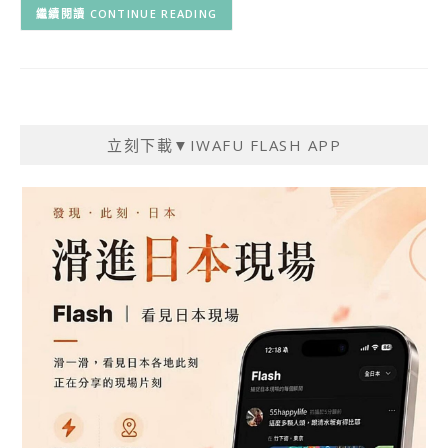
CONTINUE READING
立刻下載▼IWAFU FLASH APP