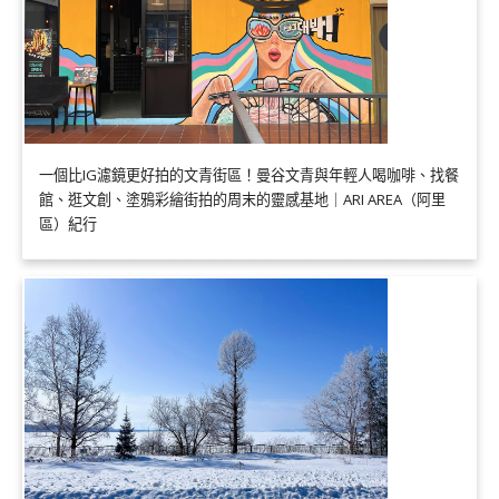
一個比IG濾鏡更好拍的文青街區！曼谷文青與年輕人喝咖啡、找餐
館、逛文創、塗鴉彩繪街拍的周末的靈感基地｜ARI AREA（阿里
區）紀行