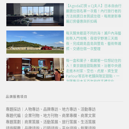
【Agoda訂房 x CJ夫人】日本自由行
嚴選住宿名單一次看！內行旅行者的
方法挑選日本質感住宿，每周更新專
屬訂房優惠與折扣碼
每天醒來都是不同的海！瀨戶內海藝
術祭入門攻略：夜宿宇野港三天兩
夜，完成跳島直島與豐島、藝術祭護
照、交通住宿一次整理
每一盒和菓子，都藏著一位想記住的
人！東京銀座甜點散策，沿著中央通
走進木村家、空也、虎屋、資生堂
Parlour等百年老舖與限定甜點，一
次匯集日本五百年的伴手禮文化
品牌服務項目
專題採訪｜人物專訪、品牌專訪、地方專訪、活動專訪
專題代編｜企業刊物、地方刊物、商業專欄、商業文案
專題策劃｜商業策展、活動策展、旅行策展、生活策展
諮詢服務｜品牌諮詢、行銷諮詢、平台諮詢、創業諮詢