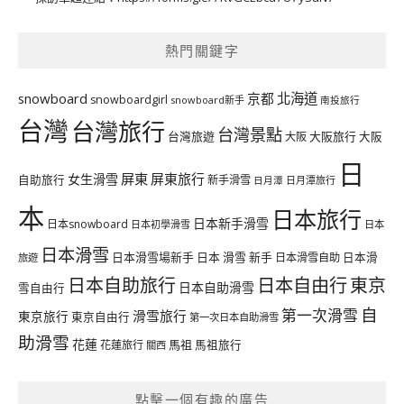
熱門關鍵字
北海道
snowboard
京都
snowboardgirl
snowboard新手
南投旅行
台灣
台灣旅行
台灣景點
台灣旅遊
大阪旅行
大阪
大阪
日
屏東
屏東旅行
女生滑雪
自助旅行
新手滑雪
日月潭旅行
日月潭
本
日本旅行
日本新手滑雪
日本snowboard
日本初學滑雪
日本
日本滑雪
日本滑雪場新手
日本 滑雪 新手
日本滑雪自助
日本滑
旅遊
日本自由行
日本自助旅行
東京
日本自助滑雪
雪自由行
自
第一次滑雪
滑雪旅行
東京旅行
東京自由行
第一次日本自助滑雪
助滑雪
花蓮
馬祖
花蓮旅行
馬祖旅行
關西
點擊一個有趣的廣告