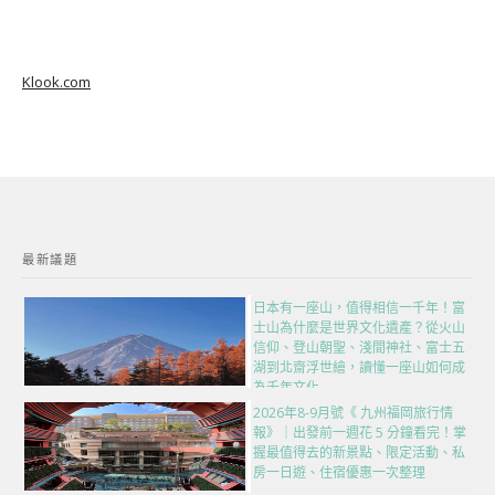
Klook.com
最新議題
日本有一座山，值得相信一千年！富
士山為什麼是世界文化遺產？從火山
信仰、登山朝聖、淺間神社、富士五
湖到北齋浮世繪，讀懂一座山如何成
為千年文化
2026年8-9月號《 九州福岡旅行情
報》｜出發前一週花 5 分鐘看完！掌
握最值得去的新景點、限定活動、私
房一日遊、住宿優惠一次整理