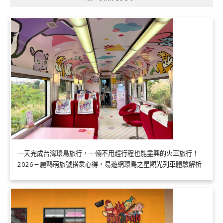
一天完成台灣環島旅行，一輛不用趕行程也能盡興的火車旅行！
2026三麗鷗萌旅號搭乘心得，易遊網環島之星觀光列車體驗解析