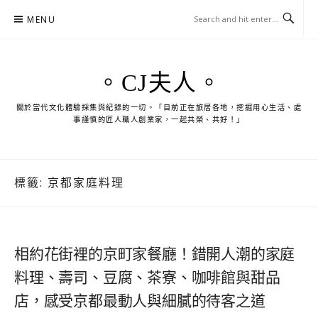
Skip
MENU
to
content
。CJ夫人。
關於當代文化體驗採集與紀錄的一切。「目前正在旅居各地，挖掘用心生活、處
事謹慎的匠人職人創業家，一起共榮、共好！」
標籤:
京都家庭料理
相約花街裡的京町家餐廳！錯開人潮的家庭
料理、壽司、豆腐、茶寮、咖啡館與甜品
店，感受京都最動人與細膩的待客之道