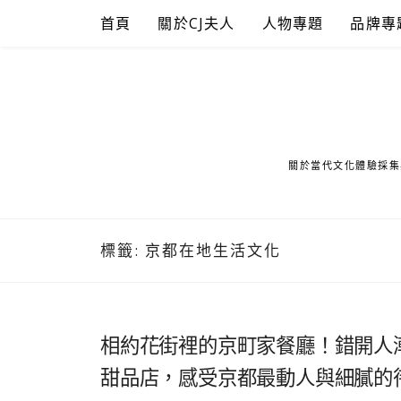
Skip
首頁
關於CJ夫人
人物專題
品牌專
to
content
關於當代文化體驗採集
標籤:
京都在地生活文化
相約花街裡的京町家餐廳！錯開人
甜品店，感受京都最動人與細膩的