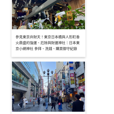
參見東京弁財天！東京日本橋與人形町香
火鼎盛的強運、厄除與財運神社｜日本東
京小網神社 參拜、洗錢、購買御守紀錄