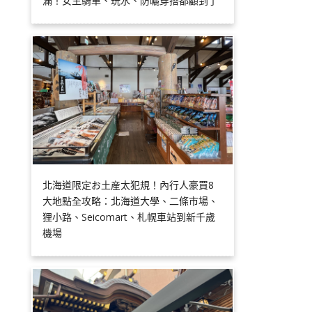
滿！女生騎車、玩水、防曬穿搭都顧到了
北海道限定お土産太犯規！內行人豪買8
大地點全攻略：北海道大學、二條市場、
狸小路、Seicomart、札幌車站到新千歲
機場