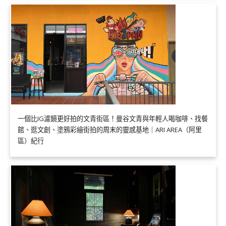
一個比IG濾鏡更好拍的文青街區！曼谷文青與年輕人喝咖啡、找餐
館、逛文創、塗鴉彩繪街拍的周末的靈感基地｜ARI AREA（阿里
區）紀行