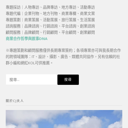
專題採訪｜人物專訪、品牌專訪、地方專訪、活動專訪
專題代編｜企業刊物、地方刊物、商業專欄、商業文案
專題策劃｜商業策展、活動策展、旅行策展、生活策展
諮詢服務｜品牌諮詢、行銷諮詢、平台諮詢、創業諮詢
顧問服務｜品牌顧問、行銷顧問、平台顧問、創業顧問
商業合作哲學與敘事DNA
※專題策劃和顧問服務僅供長期專案簽約；各項專案亦可與我長期合作
的跨領域團隊：IT、設計、攝影、廣告、媒體共同協作，另有信賴的社
群小編和網紅KOL可供推薦。
搜
尋
關
鍵
關於CJ夫人
字: