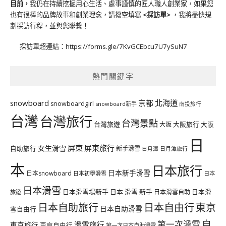
目前，
我仍在持續挖掘用心生活、處事謹慎的匠人職人創業家，如果您
也有很棒的品牌故事和創業理念，請撥空填寫
<
採訪單
>
，我將盡快規
劃採訪行程，並與您聯繫！
採訪單超連結：
https://forms.gle/7KvGCEbcu7U7ySuN7
熱門關鍵字
北海道
snowboard
京都
snowboardgirl
snowboard新手
南投旅行
台灣
台灣旅行
台灣景點
台灣旅遊
大阪旅行
大阪
大阪
日
屏東
屏東旅行
女生滑雪
自助旅行
新手滑雪
日月潭旅行
日月潭
本
日本旅行
日本新手滑雪
日本snowboard
日本初學滑雪
日本
日本滑雪
日本滑雪場新手
日本 滑雪 新手
日本滑雪自助
日本滑
旅遊
日本自由行
日本自助旅行
東京
日本自助滑雪
雪自由行
自
第一次滑雪
滑雪旅行
東京旅行
東京自由行
第一次日本自助滑雪