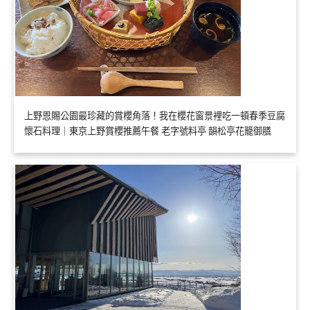
上野恩賜公園最珍藏的賞櫻角落！我在櫻花窗景裡吃一頓春季豆腐
懷石料理｜東京上野賞櫻推薦午餐 老字號料亭 韻松亭花籠御膳