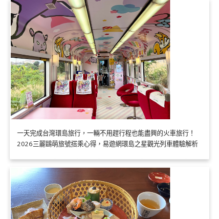
一天完成台灣環島旅行，一輛不用趕行程也能盡興的火車旅行！
2026三麗鷗萌旅號搭乘心得，易遊網環島之星觀光列車體驗解析