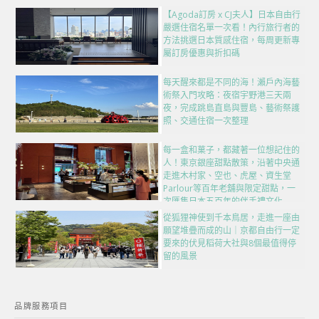
【Agoda訂房 x CJ夫人】日本自由行
嚴選住宿名單一次看！內行旅行者的
方法挑選日本質感住宿，每周更新專
屬訂房優惠與折扣碼
每天醒來都是不同的海！瀨戶內海藝
術祭入門攻略：夜宿宇野港三天兩
夜，完成跳島直島與豐島、藝術祭護
照、交通住宿一次整理
每一盒和菓子，都藏著一位想記住的
人！東京銀座甜點散策，沿著中央通
走進木村家、空也、虎屋、資生堂
Parlour等百年老舖與限定甜點，一
次匯集日本五百年的伴手禮文化
從狐狸神使到千本鳥居，走進一座由
願望堆疊而成的山｜京都自由行一定
要來的伏見稻荷大社與8個最值得停
留的風景
品牌服務項目