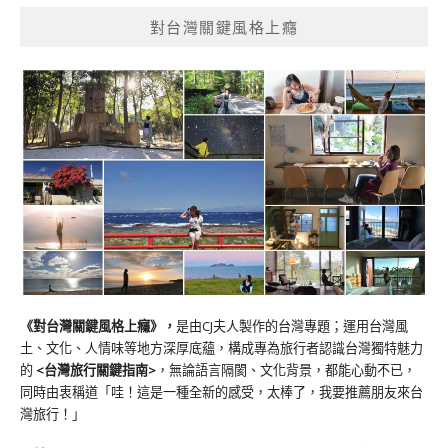
對台灣關鍵風格上癮
《對台灣關鍵風格上癮》
，
是由CJ夫人製作的台灣專題；運用台灣風
土、文化、人情味等地方深厚底蘊，構成專為旅行者認識台灣獨特魅力
的
<台灣旅行關鍵指南>
，無論語言隔閡、文化背景，都能心動不已，
同時由衷稱道「哇！這是一種全新的感受，太棒了，我要推薦朋友來台
灣旅行！」