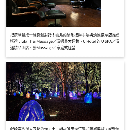
把按摩變成一種身體對話！泰北蘭納系按摩手法與清邁按摩店推薦
巡禮：Lila Thai Massage／清邁最大連鎖、U Hotel 的 U SPA／清
邁精品酒店、藝Massage／家庭式經營
獻給喜歡與人互動的你，來一趟夜晚限定沉浸式藝術展覽，感受無