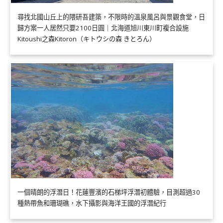
尋找北國山丘上的隈研吾建築，不限時的溫泉風呂與景觀食堂，日
歸方案一人居然只要2100日圓｜北海道旭川東川町複合設施
Kitoushi之森Kitoron（キトウシの森 きとろん）
一個晴朗的浮潛日！花蓮豐濱的石梯坪浮潛初體驗，目測超過30
種熱帶魚和珊瑚礁，水下攝影與海洋王國的浮潛紀行