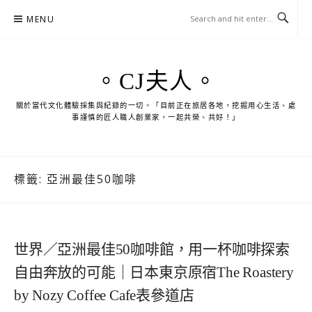
Skip
MENU
to
content
。CJ夫人。
關於當代文化體驗採集與紀錄的一切。「目前正在旅居各地，挖掘用心生活、處
事謹慎的匠人職人創業家，一起共榮、共好！」
標籤:
亞洲最佳50咖啡
世界／亞洲最佳50咖啡館，用一杯咖啡探索
自由奔放的可能｜日本東京原宿The Roastery
by Nozy Coffee Cafe表參道店