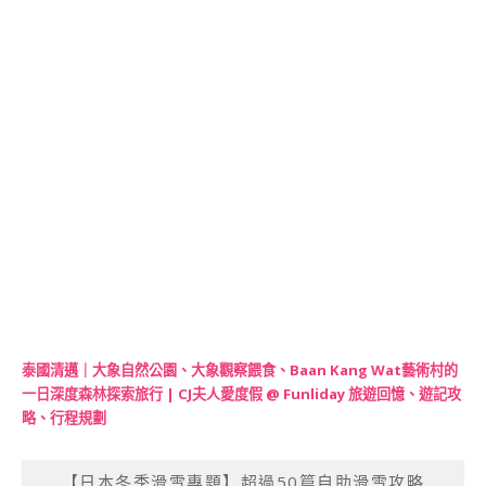
泰國清邁｜大象自然公園、大象觀察餵食、Baan Kang Wat藝術村的
一日深度森林探索旅行 | CJ夫人愛度假 @ Funliday 旅遊回憶、遊記攻
略、行程規劃
【日本冬季滑雪專題】超過50篇自助滑雪攻略