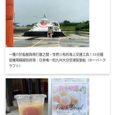
一種介於船舶與飛行器之間，世界少有的海上交通工具！35分鐘
從機場橫越別府灣｜日本唯一的九州大分空港氣墊船（ホーバーク
ラフト）