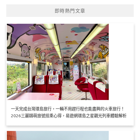
即時熱門文章
一天完成台灣環島旅行，一輛不用趕行程也能盡興的火車旅行！
2026三麗鷗萌旅號搭乘心得，易遊網環島之星觀光列車體驗解析