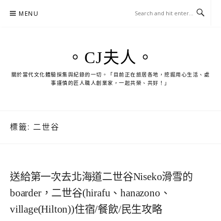
Skip
MENU
to
content
。CJ夫人。
關於當代文化體驗採集與紀錄的一切。「目前正在旅居各地，挖掘用心生活、處
事謹慎的匠人職人創業家，一起共榮、共好！」
標籤:
二世谷
送給第一次去北海道二世谷Niseko滑雪的
boarder，二世谷(hirafu、hanazono、
village(Hilton))住宿/餐飲/民生攻略