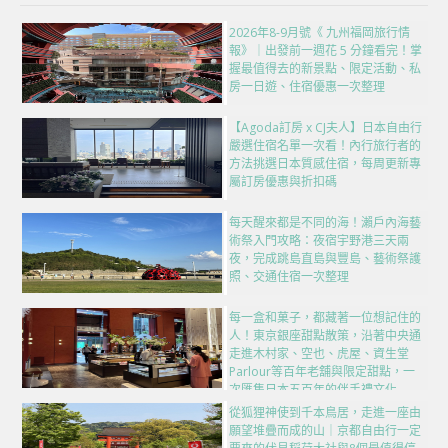
2026年8-9月號《 九州福岡旅行情
報》｜出發前一週花 5 分鐘看完！掌
握最值得去的新景點、限定活動、私
房一日遊、住宿優惠一次整理
【Agoda訂房 x CJ夫人】日本自由行
嚴選住宿名單一次看！內行旅行者的
方法挑選日本質感住宿，每周更新專
屬訂房優惠與折扣碼
每天醒來都是不同的海！瀨戶內海藝
術祭入門攻略：夜宿宇野港三天兩
夜，完成跳島直島與豐島、藝術祭護
照、交通住宿一次整理
每一盒和菓子，都藏著一位想記住的
人！東京銀座甜點散策，沿著中央通
走進木村家、空也、虎屋、資生堂
Parlour等百年老舖與限定甜點，一
次匯集日本五百年的伴手禮文化
從狐狸神使到千本鳥居，走進一座由
願望堆疊而成的山｜京都自由行一定