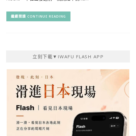
CONTINUE READING
立刻下載▼IWAFU FLASH APP