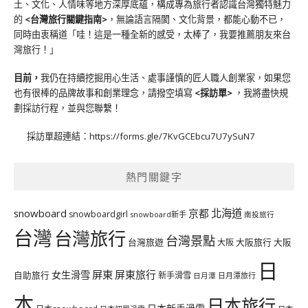
土、文化、人情味等地方深厚底蘊，構成專為旅行者認識台灣獨特魅力
的
<台灣旅行關鍵指南>
，無論語言隔閡、文化背景，都能心動不已，
同時由衷稱道「哇！這是一種全新的感受，太棒了，我要推薦朋友來台
灣旅行！」
目前，
我仍在持續挖掘用心生活、處事謹慎的匠人職人創業家，如果您
也有很棒的品牌故事和創業理念，請撥空填寫
<
採訪單
>
，我將盡快規
劃採訪行程，並與您聯繫！
採訪單超連結：
https://forms.gle/7KvGCEbcu7U7ySuN7
熱門關鍵字
北海道
snowboard
京都
snowboardgirl
snowboard新手
南投旅行
台灣
台灣旅行
台灣景點
台灣旅遊
大阪旅行
大阪
大阪
日
屏東
屏東旅行
女生滑雪
自助旅行
新手滑雪
日月潭旅行
日月潭
本
日本旅行