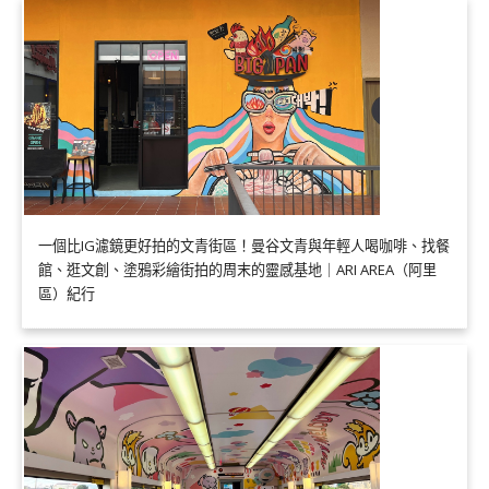
一個比IG濾鏡更好拍的文青街區！曼谷文青與年輕人喝咖啡、找餐
館、逛文創、塗鴉彩繪街拍的周末的靈感基地｜ARI AREA（阿里
區）紀行