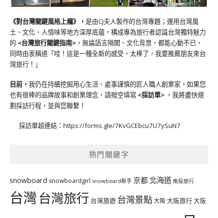
《對台灣關鍵風格上癮》
，
是由CJ夫人製作的台灣專題；運用台灣風
土、文化、人情味等地方深厚底蘊，構成專為旅行者認識台灣獨特魅力
的
<台灣旅行關鍵指南>
，無論語言隔閡、文化背景，都能心動不已，
同時由衷稱道「哇！這是一種全新的感受，太棒了，我要推薦朋友來台
灣旅行！」
目前，
我仍在持續挖掘用心生活、處事謹慎的匠人職人創業家，如果您
也有很棒的品牌故事和創業理念，請撥空填寫
<
採訪單
>
，我將盡快規
劃採訪行程，並與您聯繫！
採訪單超連結：
https://forms.gle/7KvGCEbcu7U7ySuN7
熱門關鍵字
北海道
snowboard
京都
snowboardgirl
snowboard新手
南投旅行
台灣
台灣旅行
台灣景點
台灣旅遊
大阪旅行
大阪
大阪