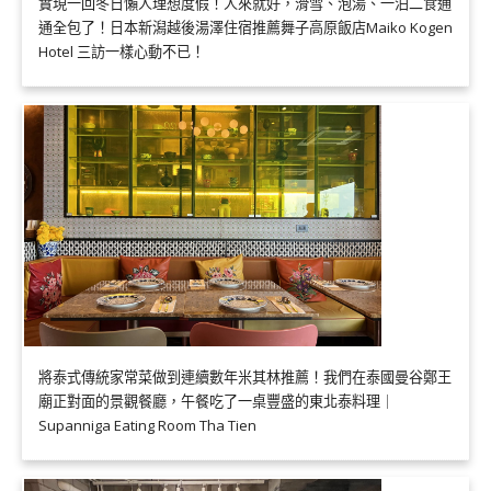
實現一回冬日懶人理想度假！人來就好，滑雪、泡湯、一泊二食通
通全包了！日本新潟越後湯澤住宿推薦舞子高原飯店Maiko Kogen
Hotel 三訪一樣心動不已！
將泰式傳統家常菜做到連續數年米其林推薦！我們在泰國曼谷鄭王
廟正對面的景觀餐廳，午餐吃了一桌豐盛的東北泰料理｜
Supanniga Eating Room Tha Tien