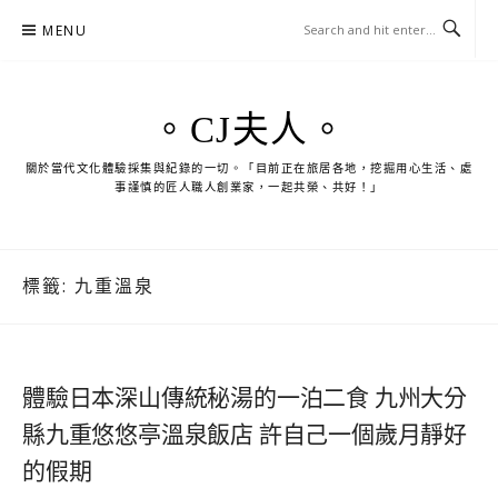
Skip
MENU
to
content
。CJ夫人。
關於當代文化體驗採集與紀錄的一切。「目前正在旅居各地，挖掘用心生活、處
事謹慎的匠人職人創業家，一起共榮、共好！」
標籤:
九重溫泉
體驗日本深山傳統秘湯的一泊二食 九州大分
縣九重悠悠亭溫泉飯店 許自己一個歲月靜好
的假期