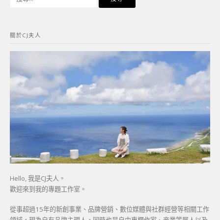
尋
關
鍵
關於CJ夫人
字:
Hello, 我是CJ夫人。
歡迎來到我的專題工作室。
從事超過15年的新創事業、品牌營銷、數位媒體與社群經營等相關工作
領域，現為自有品牌主理人，同時也是自由專欄作家、商業策展人以及