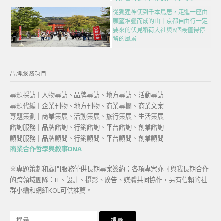
次匯集日本五百年的伴手禮文化
從狐狸神使到千本鳥居，走進一座由
願望堆疊而成的山｜京都自由行一定
要來的伏見稻荷大社與8個最值得停
留的風景
品牌服務項目
專題採訪｜人物專訪、品牌專訪、地方專訪、活動專訪
專題代編｜企業刊物、地方刊物、商業專欄、商業文案
專題策劃｜商業策展、活動策展、旅行策展、生活策展
諮詢服務｜品牌諮詢、行銷諮詢、平台諮詢、創業諮詢
顧問服務｜品牌顧問、行銷顧問、平台顧問、創業顧問
商業合作哲學與敘事DNA
※專題策劃和顧問服務僅供長期專案簽約；各項專案亦可與我長期合作
的跨領域團隊：IT、設計、攝影、廣告、媒體共同協作，另有信賴的社
群小編和網紅KOL可供推薦。
搜