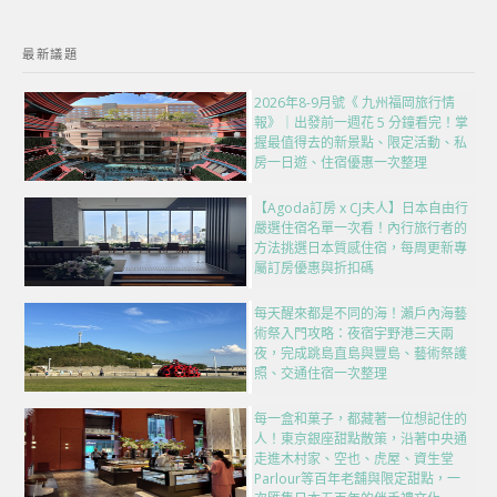
最新議題
2026年8-9月號《 九州福岡旅行情
報》｜出發前一週花 5 分鐘看完！掌
握最值得去的新景點、限定活動、私
房一日遊、住宿優惠一次整理
【Agoda訂房 x CJ夫人】日本自由行
嚴選住宿名單一次看！內行旅行者的
方法挑選日本質感住宿，每周更新專
屬訂房優惠與折扣碼
每天醒來都是不同的海！瀨戶內海藝
術祭入門攻略：夜宿宇野港三天兩
夜，完成跳島直島與豐島、藝術祭護
照、交通住宿一次整理
每一盒和菓子，都藏著一位想記住的
人！東京銀座甜點散策，沿著中央通
走進木村家、空也、虎屋、資生堂
Parlour等百年老舖與限定甜點，一