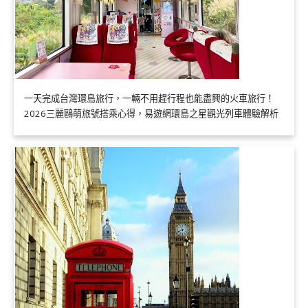
一天完成台灣環島旅行，一輛不用趕行程也能盡興的火車旅行！
2026三麗鷗萌旅號搭乘心得，易遊網環島之星觀光列車體驗解析