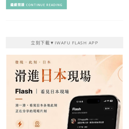
CONTINUE READING
立刻下載▼IWAFU FLASH APP