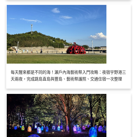
每天醒來都是不同的海！瀨戶內海藝術祭入門攻略：夜宿宇野港三
天兩夜，完成跳島直島與豐島、藝術祭護照、交通住宿一次整理