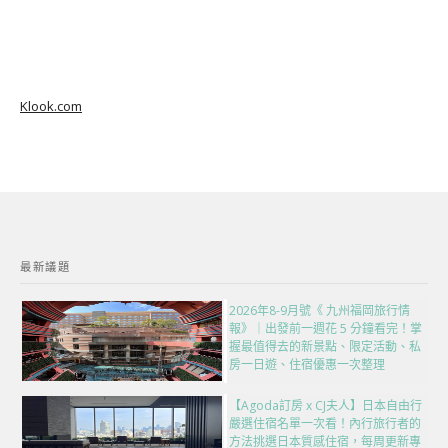
Klook.com
最新議題
2026年8-9月號《 九州福岡旅行情
報》｜出發前一週花 5 分鐘看完！掌
握最值得去的新景點、限定活動、私
房一日遊、住宿優惠一次整理
【Agoda訂房 x CJ夫人】日本自由行
嚴選住宿名單一次看！內行旅行者的
方法挑選日本質感住宿，每周更新專