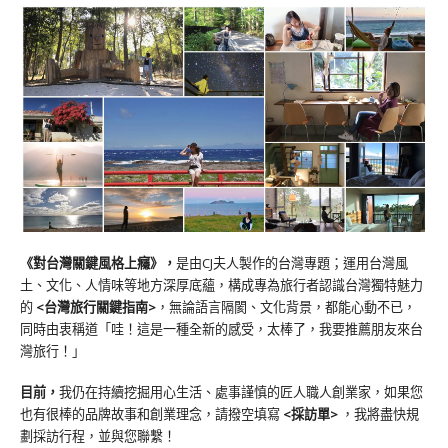
《對台灣關鍵風格上癮》
，
是由CJ夫人製作的台灣專題；運用台灣風
土、文化、人情味等地方深厚底蘊，構成專為旅行者認識台灣獨特魅力
的
<台灣旅行關鍵指南>
，無論語言隔閡、文化背景，都能心動不已，
同時由衷稱道「哇！這是一種全新的感受，太棒了，我要推薦朋友來台
灣旅行！」
目前，
我仍在持續挖掘用心生活、處事謹慎的匠人職人創業家，如果您
也有很棒的品牌故事和創業理念，請撥空填寫
<
採訪單
>
，我將盡快規
劃採訪行程，並與您聯繫！