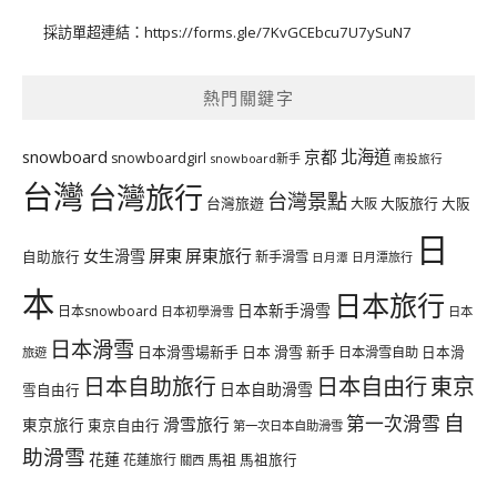
採訪單超連結：
https://forms.gle/7KvGCEbcu7U7ySuN7
熱門關鍵字
北海道
snowboard
京都
snowboardgirl
snowboard新手
南投旅行
台灣
台灣旅行
台灣景點
台灣旅遊
大阪旅行
大阪
大阪
日
屏東
屏東旅行
女生滑雪
自助旅行
新手滑雪
日月潭旅行
日月潭
本
日本旅行
日本新手滑雪
日本snowboard
日本初學滑雪
日本
日本滑雪
日本滑雪場新手
日本 滑雪 新手
日本滑雪自助
日本滑
旅遊
日本自由行
日本自助旅行
東京
日本自助滑雪
雪自由行
自
第一次滑雪
滑雪旅行
東京旅行
東京自由行
第一次日本自助滑雪
助滑雪
花蓮
馬祖
花蓮旅行
馬祖旅行
關西