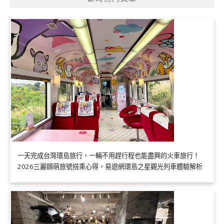
一天完成台灣環島旅行，一輛不用趕行程也能盡興的火車旅行！
2026三麗鷗萌旅號搭乘心得，易遊網環島之星觀光列車體驗解析