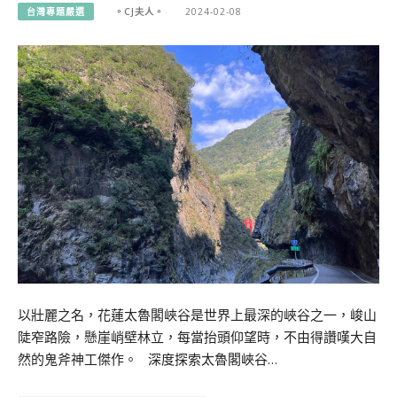
台灣專題嚴選
。CJ夫人。
2024-02-08
以壯麗之名，花蓮太魯閣峽谷是世界上最深的峽谷之一，峻山
陡窄路險，懸崖峭壁林立，每當抬頭仰望時，不由得讚嘆大自
然的鬼斧神工傑作。 深度探索太魯閣峽谷…