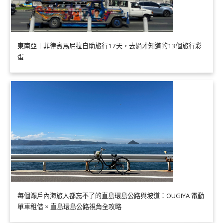
東南亞｜菲律賓馬尼拉自助旅行17天，去過才知道的13個旅行彩
蛋
每個瀨戶內海旅人都忘不了的直島環島公路與坡道：OUGIYA 電動
單車租借 × 直島環島公路視角全攻略