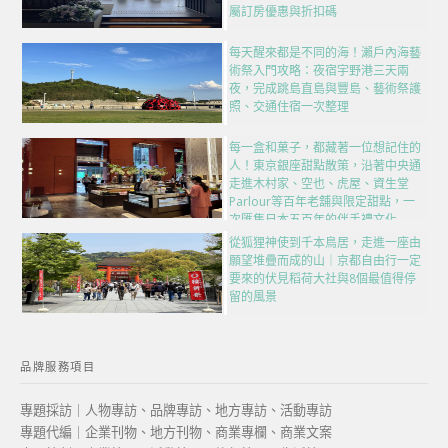
屬訂房優惠與折扣碼
每天醒來都是不同的海！瀨戶內海藝
術祭入門攻略：夜宿宇野港三天兩
夜，完成跳島直島與豐島、藝術祭護
照、交通住宿一次整理
每一盒和菓子，都藏著一位想記住的
人！東京銀座甜點散策，沿著中央通
走進木村家、空也、虎屋、資生堂
Parlour等百年老舖與限定甜點，一
次匯集日本五百年的伴手禮文化
從狐狸神使到千本鳥居，走進一座由
願望堆疊而成的山｜京都自由行一定
要來的伏見稻荷大社與8個最值得停
留的風景
品牌服務項目
專題採訪｜人物專訪、品牌專訪、地方專訪、活動專訪
專題代編｜企業刊物、地方刊物、商業專欄、商業文案