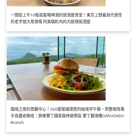
一間從上午10點就能喝啤酒的居酒屋食堂！東京上野最具代表性
的老字號大眾酒場 阿美橫町內的大統領居酒屋
國境之南的景觀中心！360度玻璃環景的秘境早午餐，把整個恆春
半島盡收眼底｜屏東墾丁國家森林遊樂區 墾丁觀海樓GADUGADU
Brunch