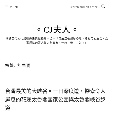
Skip
MENU
to
content
。CJ夫人。
關於當代文化體驗採集與紀錄的一切。「目前正在旅居各地，挖掘用心生活、處
事謹慎的匠人職人創業家，一起共榮、共好！」
標籤:
九曲洞
台灣最美的大峽谷。一日深度遊，探索令人
屏息的花蓮太魯閣國家公園與太魯閣峽谷步
道