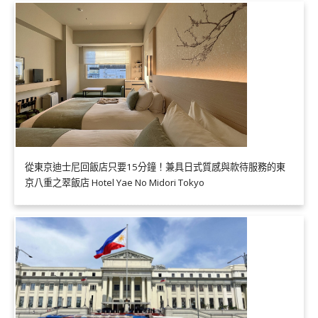
從東京迪士尼回飯店只要15分鐘！兼具日式質感與款待服務的東
京八重之翠飯店 Hotel Yae No Midori Tokyo