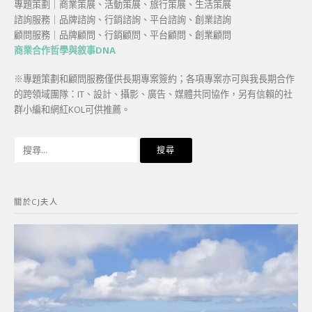
專題策劃｜商業策展、活動策展、旅行策展、生活策展
諮詢服務｜品牌諮詢、行銷諮詢、平台諮詢、創業諮詢
顧問服務｜品牌顧問、行銷顧問、平台顧問、創業顧問
商業合作哲學與敘事DNA
※專題策劃和顧問服務僅供長期專案簽約；各項專案亦可與我長期合作
的跨領域團隊：IT、設計、攝影、廣告、媒體共同協作，另有信賴的社
群小編和網紅KOL可供推薦。
搜
尋
關
鍵
關於CJ夫人
字: