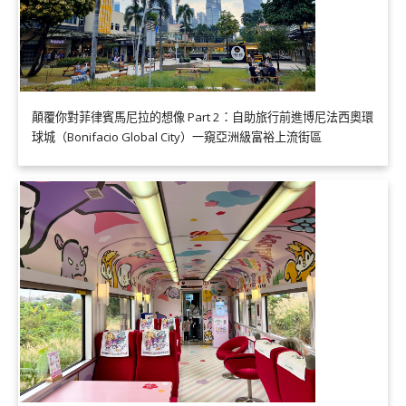
顛覆你對菲律賓馬尼拉的想像 Part 2：自助旅行前進博尼法西奧環
球城（Bonifacio Global City）一窺亞洲級富裕上流街區