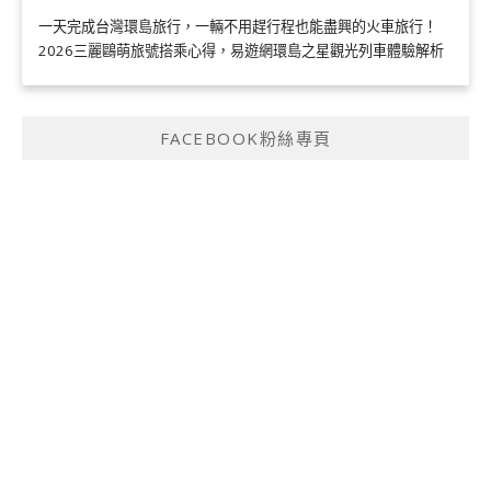
一天完成台灣環島旅行，一輛不用趕行程也能盡興的火車旅行！
2026三麗鷗萌旅號搭乘心得，易遊網環島之星觀光列車體驗解析
FACEBOOK粉絲專頁