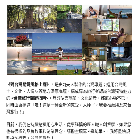
《對台灣關鍵風格上癮》
，
是由CJ夫人製作的台灣專題；運用台灣風
土、文化、人情味等地方深厚底蘊，構成專為旅行者認識台灣獨特魅力
的
<台灣旅行關鍵指南>
，無論語言隔閡、文化背景，都能心動不已，
同時由衷稱道「哇！這是一種全新的感受，太棒了，我要推薦朋友來台
灣旅行！」
目前，
我仍在持續挖掘用心生活、處事謹慎的匠人職人創業家，如果您
也有很棒的品牌故事和創業理念，請撥空填寫
<
採訪單
>
，我將盡快規
劃採訪行程，並與您聯繫！