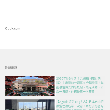
Klook.com
最新議題
2026年8-9月號《 九州福岡旅行情
報》｜出發前一週花 5 分鐘看完！掌
握最值得去的新景點、限定活動、私
房一日遊、住宿優惠一次整理
【Agoda訂房 x CJ夫人】日本自由行
嚴選住宿名單一次看！內行旅行者的