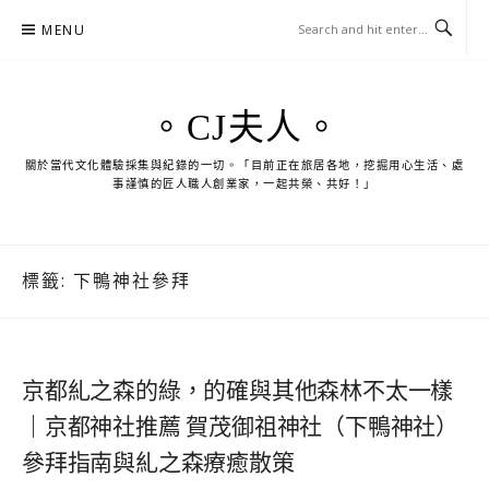
Skip
MENU
to
content
。CJ夫人。
關於當代文化體驗採集與紀錄的一切。「目前正在旅居各地，挖掘用心生活、處
事謹慎的匠人職人創業家，一起共榮、共好！」
標籤:
下鴨神社參拜
京都糺之森的綠，的確與其他森林不太一樣
｜京都神社推薦 賀茂御祖神社（下鴨神社）
參拜指南與糺之森療癒散策