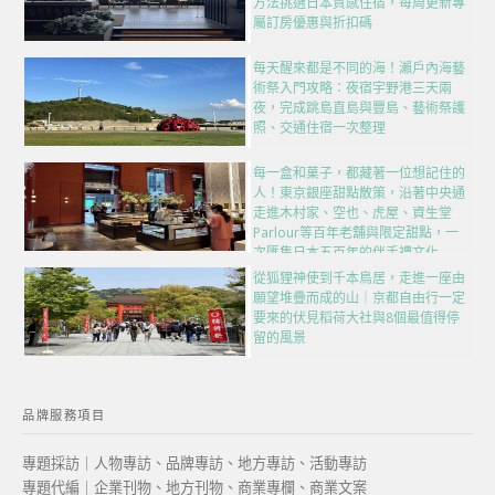
方法挑選日本質感住宿，每周更新專
屬訂房優惠與折扣碼
每天醒來都是不同的海！瀨戶內海藝
術祭入門攻略：夜宿宇野港三天兩
夜，完成跳島直島與豐島、藝術祭護
照、交通住宿一次整理
每一盒和菓子，都藏著一位想記住的
人！東京銀座甜點散策，沿著中央通
走進木村家、空也、虎屋、資生堂
Parlour等百年老舖與限定甜點，一
次匯集日本五百年的伴手禮文化
從狐狸神使到千本鳥居，走進一座由
願望堆疊而成的山｜京都自由行一定
要來的伏見稻荷大社與8個最值得停
留的風景
品牌服務項目
專題採訪｜人物專訪、品牌專訪、地方專訪、活動專訪
專題代編｜企業刊物、地方刊物、商業專欄、商業文案