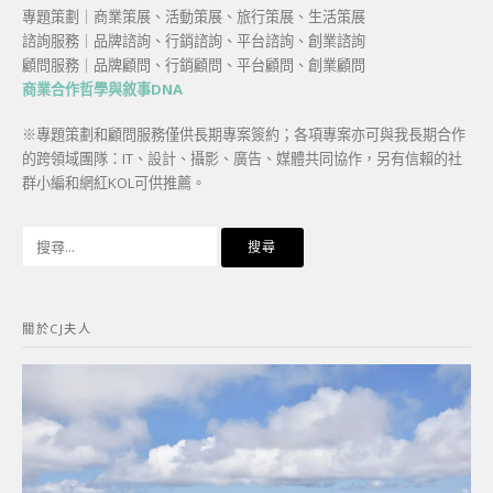
專題策劃｜商業策展、活動策展、旅行策展、生活策展
諮詢服務｜品牌諮詢、行銷諮詢、平台諮詢、創業諮詢
顧問服務｜品牌顧問、行銷顧問、平台顧問、創業顧問
商業合作哲學與敘事DNA
※專題策劃和顧問服務僅供長期專案簽約；各項專案亦可與我長期合作
的跨領域團隊：IT、設計、攝影、廣告、媒體共同協作，另有信賴的社
群小編和網紅KOL可供推薦。
搜
尋
關
鍵
關於CJ夫人
字: