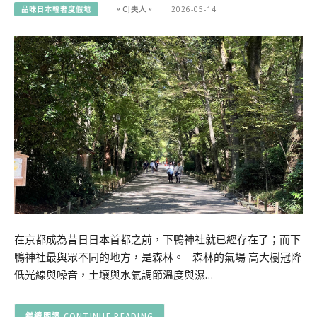
品味日本輕奢度假地
。CJ夫人。
2026-05-14
在京都成為昔日日本首都之前，下鴨神社就已經存在了；而下
鴨神社最與眾不同的地方，是森林。 森林的氣場 高大樹冠降
低光線與噪音，土壤與水氣調節溫度與濕…
CONTINUE READING