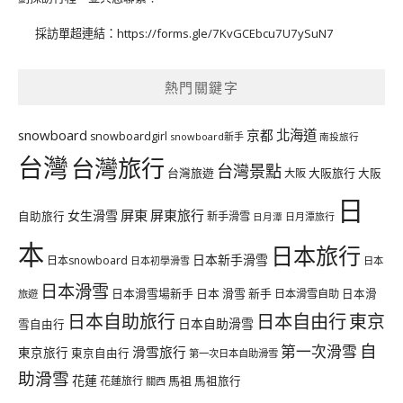
採訪單超連結：
https://forms.gle/7KvGCEbcu7U7ySuN7
熱門關鍵字
北海道
snowboard
京都
snowboardgirl
snowboard新手
南投旅行
台灣
台灣旅行
台灣景點
台灣旅遊
大阪旅行
大阪
大阪
日
屏東
屏東旅行
女生滑雪
自助旅行
新手滑雪
日月潭旅行
日月潭
本
日本旅行
日本新手滑雪
日本snowboard
日本初學滑雪
日本
日本滑雪
日本滑雪場新手
日本 滑雪 新手
日本滑雪自助
日本滑
旅遊
日本自由行
日本自助旅行
東京
日本自助滑雪
雪自由行
自
第一次滑雪
滑雪旅行
東京旅行
東京自由行
第一次日本自助滑雪
助滑雪
花蓮
馬祖
花蓮旅行
馬祖旅行
關西