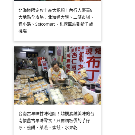
北海道限定お土産太犯規！內行人豪買8
大地點全攻略：北海道大學、二條市場、
狸小路、Seicomart、札幌車站到新千歲
機場
台南古早味甘味地圖！越樸素越美味的台
南懷舊古早味零食！只需銅板價的芋仔
冰、煎餅、菜燕、蜜餞、水果乾