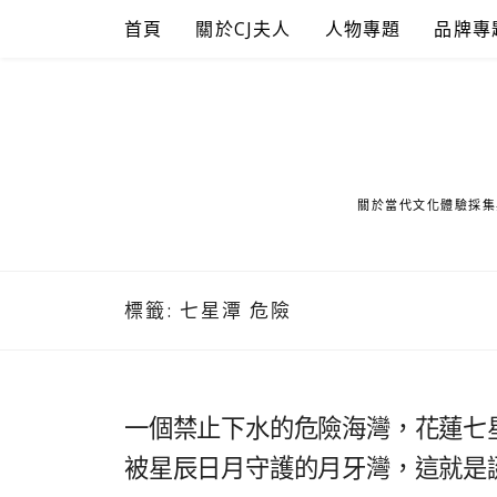
Skip
首頁
關於CJ夫人
人物專題
品牌專
to
content
關於當代文化體驗採集
標籤:
七星潭 危險
一個禁止下水的危險海灣，花蓮七
被星辰日月守護的月牙灣，這就是