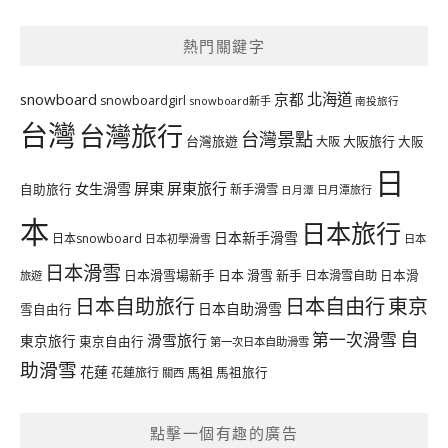
熱門關鍵字
北海道
snowboard
京都
snowboardgirl
snowboard新手
南投旅行
台灣
台灣旅行
台灣景點
台灣旅遊
大阪旅行
大阪
大阪
日
屏東
屏東旅行
女生滑雪
自助旅行
新手滑雪
日月潭旅行
日月潭
本
日本旅行
日本新手滑雪
日本snowboard
日本初學滑雪
日本
日本滑雪
日本滑雪場新手
日本 滑雪 新手
日本滑雪自助
日本滑
旅遊
日本自由行
日本自助旅行
東京
日本自助滑雪
雪自由行
自
第一次滑雪
滑雪旅行
東京旅行
東京自由行
第一次日本自助滑雪
助滑雪
花蓮
馬祖
花蓮旅行
馬祖旅行
關西
點擊一個有趣的廣告