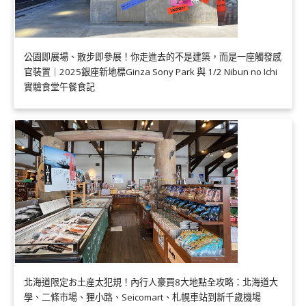
公園即展場、散步即參展！你走進去的不是建築，而是一座觸發感
官裝置｜2025銀座新地標Ginza Sony Park 與 1/2 Nibun no Ichi
實驗食堂午餐食記
北海道限定お土産太犯規！內行人豪買8大地點全攻略：北海道大
學、二條市場、狸小路、Seicomart、札幌車站到新千歲機場