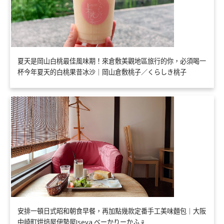
夏天是岡山白桃最佳風味期！來倉敷美觀地區旅行的你，必須喝一
杯今年夏天的白桃果昔冰沙｜岡山倉敷桃子／くらしき桃子
安排一頓日式昭和朝食早餐，再加點幾款定番手工美味麵包｜大阪
中崎町烘焙屋伊勢屋Iseya べーかりーかふぇ