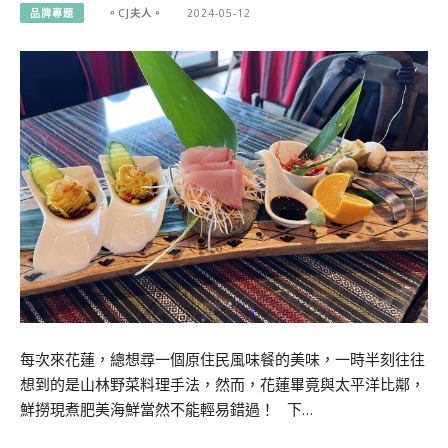
品牌專題
。CJ夫人。
2024-05-12
每次來花蓮，總想尋一個原住民風味餐的美味，一時半刻往往
想到的是山林野菜料理手法，然而，花蓮畢竟與太平洋比鄰，
鮮撈現煮肥美海鮮當然不能輕易錯過！ 下…