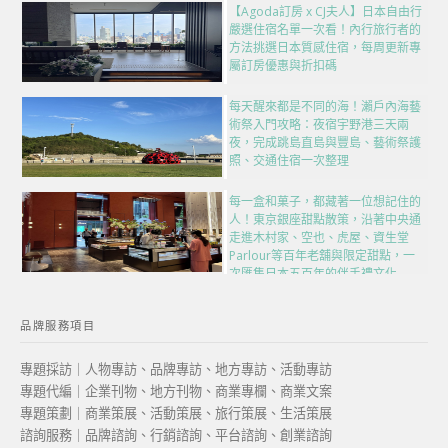
【Agoda訂房 x CJ夫人】日本自由行
嚴選住宿名單一次看！內行旅行者的
方法挑選日本質感住宿，每周更新專
屬訂房優惠與折扣碼
每天醒來都是不同的海！瀨戶內海藝
術祭入門攻略：夜宿宇野港三天兩
夜，完成跳島直島與豐島、藝術祭護
照、交通住宿一次整理
每一盒和菓子，都藏著一位想記住的
人！東京銀座甜點散策，沿著中央通
走進木村家、空也、虎屋、資生堂
Parlour等百年老舖與限定甜點，一
次匯集日本五百年的伴手禮文化
品牌服務項目
專題採訪｜人物專訪、品牌專訪、地方專訪、活動專訪
專題代編｜企業刊物、地方刊物、商業專欄、商業文案
專題策劃｜商業策展、活動策展、旅行策展、生活策展
諮詢服務｜品牌諮詢、行銷諮詢、平台諮詢、創業諮詢