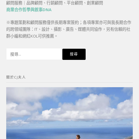
顧問服務｜品牌顧問、行銷顧問、平台顧問、創業顧問
商業合作哲學與敘事DNA
※專題策劃和顧問服務僅供長期專案簽約；各項專案亦可與我長期合作
的跨領域團隊：IT、設計、攝影、廣告、媒體共同協作，另有信賴的社
群小編和網紅KOL可供推薦。
搜
尋
關
鍵
關於CJ夫人
字: