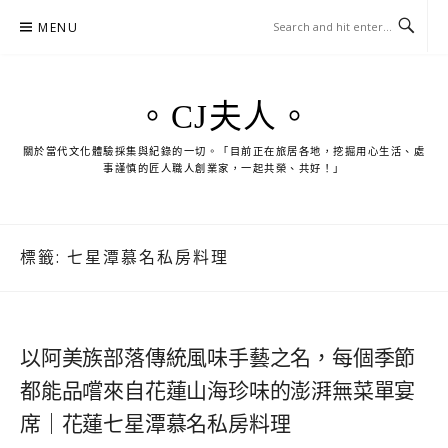
Skip
MENU
to
content
。CJ夫人。
關於當代文化體驗採集與紀錄的一切。「目前正在旅居各地，挖掘用心生活、處
事謹慎的匠人職人創業家，一起共榮、共好！」
標籤:
七星潭慕名私房料理
以阿美族部落傳統風味手藝之名，每個季節
都能品嚐來自花蓮山海珍味的澎湃無菜單宴
席｜花蓮七星潭慕名私房料理