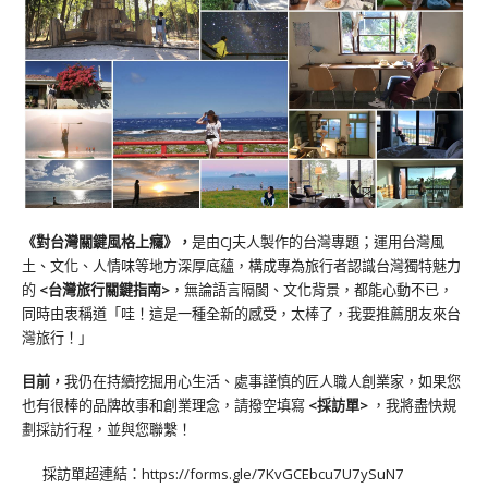
《對台灣關鍵風格上癮》
，
是由CJ夫人製作的台灣專題；運用台灣風
土、文化、人情味等地方深厚底蘊，構成專為旅行者認識台灣獨特魅力
的
<台灣旅行關鍵指南>
，無論語言隔閡、文化背景，都能心動不已，
同時由衷稱道「哇！這是一種全新的感受，太棒了，我要推薦朋友來台
灣旅行！」
目前，
我仍在持續挖掘用心生活、處事謹慎的匠人職人創業家，如果您
也有很棒的品牌故事和創業理念，請撥空填寫
<
採訪單
>
，我將盡快規
劃採訪行程，並與您聯繫！
採訪單超連結：
https://forms.gle/7KvGCEbcu7U7ySuN7