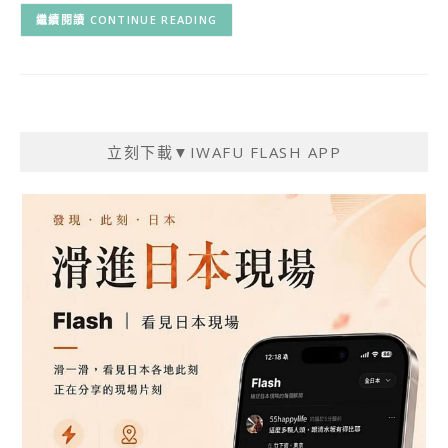
CONTINUE READING
立刻下載▼IWAFU FLASH APP