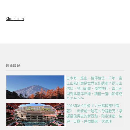
Klook.com
最新議題
日本有一座山，值得相信一千年！富
士山為什麼是世界文化遺產？從火山
信仰、登山朝聖、淺間神社、富士五
湖到北齋浮世繪，讀懂一座山如何成
為千年文化
2026年8-9月號《 九州福岡旅行情
報》｜出發前一週花 5 分鐘看完！掌
握最值得去的新景點、限定活動、私
房一日遊、住宿優惠一次整理