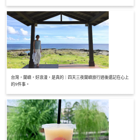
台灣，蘭嶼，好浪漫，是真的｜四天三夜蘭嶼旅行過後還記在心上
的9件事。