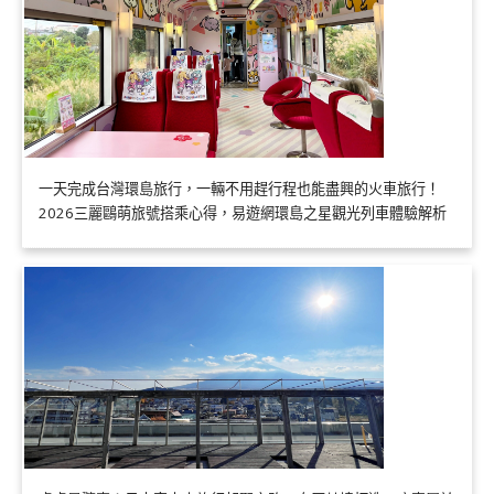
一天完成台灣環島旅行，一輛不用趕行程也能盡興的火車旅行！
2026三麗鷗萌旅號搭乘心得，易遊網環島之星觀光列車體驗解析