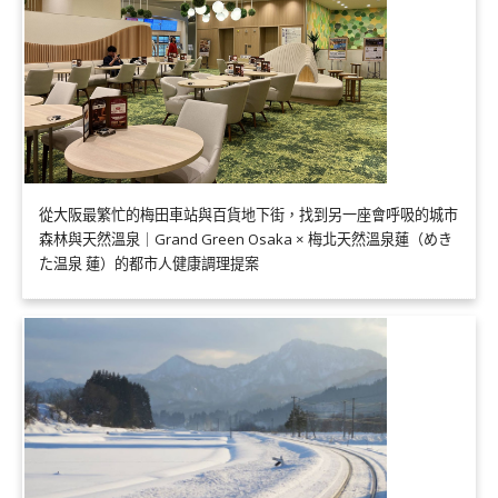
從大阪最繁忙的梅田車站與百貨地下街，找到另一座會呼吸的城市
森林與天然溫泉｜Grand Green Osaka × 梅北天然溫泉蓮（めき
た温泉 蓮）的都市人健康調理提案