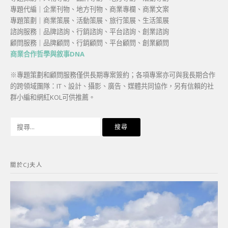
專題代編｜企業刊物、地方刊物、商業專欄、商業文案
專題策劃｜商業策展、活動策展、旅行策展、生活策展
諮詢服務｜品牌諮詢、行銷諮詢、平台諮詢、創業諮詢
顧問服務｜品牌顧問、行銷顧問、平台顧問、創業顧問
商業合作哲學與敘事DNA
※專題策劃和顧問服務僅供長期專案簽約；各項專案亦可與我長期合作
的跨領域團隊：IT、設計、攝影、廣告、媒體共同協作，另有信賴的社
群小編和網紅KOL可供推薦。
搜
尋
關
鍵
關於CJ夫人
字: