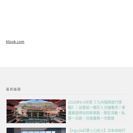
Klook.com
最新議題
2026年8-9月號《 九州福岡旅行情
報》｜出發前一週花 5 分鐘看完！掌
握最值得去的新景點、限定活動、私
房一日遊、住宿優惠一次整理
【Agoda訂房 x CJ夫人】日本自由行