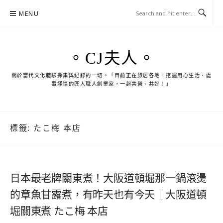
Skip
MENU
to
content
。CJ夫人。
關於當代文化體驗採集與紀錄的一切。「目前正在旅居各地，挖掘用心生活、處
事謹慎的匠人職人創業家，一起共榮、共好！」
標籤:
たこ梅 本店
日本最老牌關東煮！大阪道頓堀那一鍋滾燙
的章魚甘露煮，有昨天也有今天｜大阪道頓
堀關東煮 たこ梅 本店