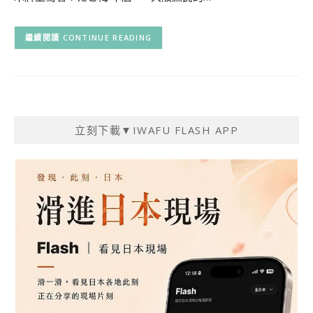
CONTINUE READING
立刻下載▼IWAFU FLASH APP