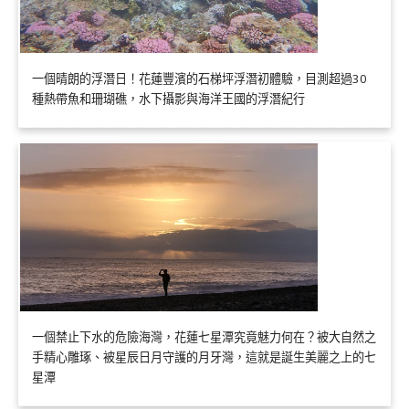
一個晴朗的浮潛日！花蓮豐濱的石梯坪浮潛初體驗，目測超過30
種熱帶魚和珊瑚礁，水下攝影與海洋王國的浮潛紀行
一個禁止下水的危險海灣，花蓮七星潭究竟魅力何在？被大自然之
手精心雕琢、被星辰日月守護的月牙灣，這就是誕生美麗之上的七
星潭