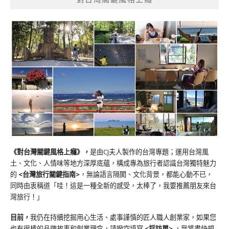
《對台灣關鍵風格上癮》
，
是由CJ夫人製作的台灣專題；運用台灣風
土、文化、人情味等地方深厚底蘊，構成專為旅行者認識台灣獨特魅力
的
<台灣旅行關鍵指南>
，無論語言隔閡、文化背景，都能心動不已，
同時由衷稱道「哇！這是一種全新的感受，太棒了，我要推薦朋友來台
灣旅行！」
目前，
我仍在持續挖掘用心生活、處事謹慎的匠人職人創業家，如果您
也有很棒的品牌故事和創業理念，請撥空填寫
<
採訪單
>
，我將盡快規