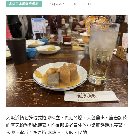
品味日本輕奢度假地
。CJ夫人。
2025-11-13
大阪道頓堀誇張式招牌林立，霓虹閃爍、人聲鼎沸、唐吉訶德
的摩天輪熱烈旋轉著，唯有那盞老屋外的小燈籠靜靜地亮著，
木牌上寫著：たこ梅 本店。 大阪庶民的…