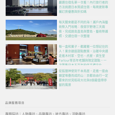
嚴選住宿名單一次看！內行旅行者的
方法挑選日本質感住宿，每周更新專
屬訂房優惠與折扣碼
每天醒來都是不同的海！瀨戶內海藝
術祭入門攻略：夜宿宇野港三天兩
夜，完成跳島直島與豐島、藝術祭護
照、交通住宿一次整理
每一盒和菓子，都藏著一位想記住的
人！東京銀座甜點散策，沿著中央通
走進木村家、空也、虎屋、資生堂
Parlour等百年老舖與限定甜點，一
次匯集日本五百年的伴手禮文化
從狐狸神使到千本鳥居，走進一座由
願望堆疊而成的山｜京都自由行一定
要來的伏見稻荷大社與8個最值得停
留的風景
品牌服務項目
專題採訪｜人物專訪、品牌專訪、地方專訪、活動專訪