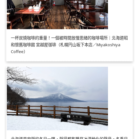
一杯炭燒咖啡的重量！一個被時間放慢思緒的咖啡場所｜北海道昭
和懷舊咖啡館 宮越屋珈琲（札幌円山坂下本店／Miyakoshiya
Coffee）
北海道最安靜的冬日一隅，靜得都能聽見冰濤融化的聲音。冬季日