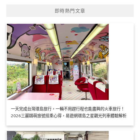
即時熱門文章
一天完成台灣環島旅行，一輛不用趕行程也能盡興的火車旅行！
2026三麗鷗萌旅號搭乘心得，易遊網環島之星觀光列車體驗解析