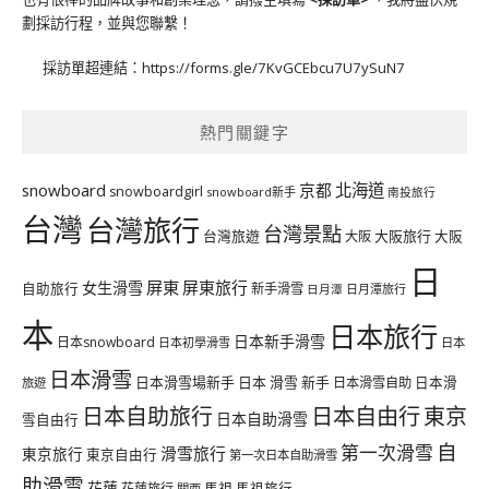
劃採訪行程，並與您聯繫！
採訪單超連結：
https://forms.gle/7KvGCEbcu7U7ySuN7
熱門關鍵字
北海道
snowboard
京都
snowboardgirl
snowboard新手
南投旅行
台灣
台灣旅行
台灣景點
台灣旅遊
大阪旅行
大阪
大阪
日
屏東
屏東旅行
女生滑雪
自助旅行
新手滑雪
日月潭旅行
日月潭
本
日本旅行
日本新手滑雪
日本snowboard
日本初學滑雪
日本
日本滑雪
日本滑雪場新手
日本 滑雪 新手
日本滑雪自助
日本滑
旅遊
日本自由行
日本自助旅行
東京
日本自助滑雪
雪自由行
自
第一次滑雪
滑雪旅行
東京旅行
東京自由行
第一次日本自助滑雪
助滑雪
花蓮
馬祖
花蓮旅行
馬祖旅行
關西