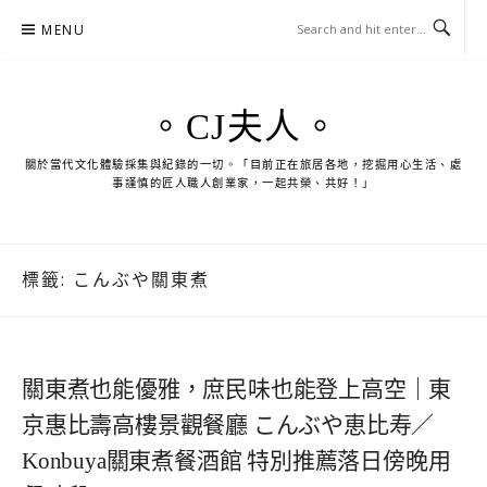
Skip
MENU
to
content
。CJ夫人。
關於當代文化體驗採集與紀錄的一切。「目前正在旅居各地，挖掘用心生活、處
事謹慎的匠人職人創業家，一起共榮、共好！」
標籤:
こんぶや關東煮
關東煮也能優雅，庶民味也能登上高空｜東
京惠比壽高樓景觀餐廳 こんぶや恵比寿／
Konbuya關東煮餐酒館 特別推薦落日傍晚用