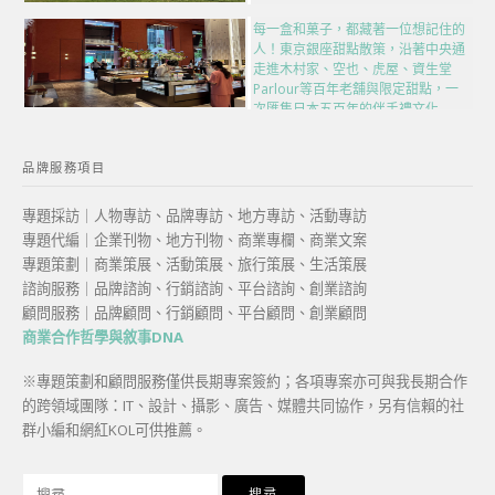
每一盒和菓子，都藏著一位想記住的
人！東京銀座甜點散策，沿著中央通
走進木村家、空也、虎屋、資生堂
Parlour等百年老舖與限定甜點，一
次匯集日本五百年的伴手禮文化
品牌服務項目
專題採訪｜人物專訪、品牌專訪、地方專訪、活動專訪
專題代編｜企業刊物、地方刊物、商業專欄、商業文案
專題策劃｜商業策展、活動策展、旅行策展、生活策展
諮詢服務｜品牌諮詢、行銷諮詢、平台諮詢、創業諮詢
顧問服務｜品牌顧問、行銷顧問、平台顧問、創業顧問
商業合作哲學與敘事DNA
※專題策劃和顧問服務僅供長期專案簽約；各項專案亦可與我長期合作
的跨領域團隊：IT、設計、攝影、廣告、媒體共同協作，另有信賴的社
群小編和網紅KOL可供推薦。
搜