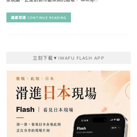
CONTINUE READING
立刻下載▼IWAFU FLASH APP