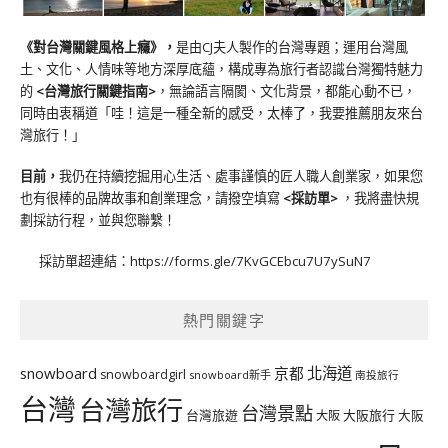
《對台灣關鍵風格上癮》
，
是由CJ夫人製作的台灣專題；運用台灣風
土、文化、人情味等地方深厚底蘊，構成專為旅行者認識台灣獨特魅力
的
<台灣旅行關鍵指南>
，無論語言隔閡、文化背景，都能心動不已，
同時由衷稱道「哇！這是一種全新的感受，太棒了，我要推薦朋友來台
灣旅行！」
目前，
我仍在持續挖掘用心生活、處事謹慎的匠人職人創業家，如果您
也有很棒的品牌故事和創業理念，請撥空填寫
<
採訪單
>
，我將盡快規
劃採訪行程，並與您聯繫！
採訪單超連結：
https://forms.gle/7KvGCEbcu7U7ySuN7
熱門關鍵字
北海道
snowboard
京都
snowboardgirl
snowboard新手
南投旅行
台灣
台灣旅行
台灣景點
台灣旅遊
大阪旅行
大阪
大阪