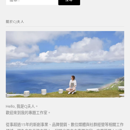
尋
關
鍵
關於CJ夫人
字:
Hello, 我是CJ夫人。
歡迎來到我的專題工作室。
從事超過15年的新創事業、品牌營銷、數位媒體與社群經營等相關工作