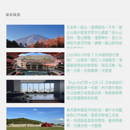
最新議題
日本有一座山，值得相信一千年！富
士山為什麼是世界文化遺產？從火山
信仰、登山朝聖、淺間神社、富士五
湖到北齋浮世繪，讀懂一座山如何成
為千年文化
2026年8-9月號《 九州福岡旅行情
報》｜出發前一週花 5 分鐘看完！掌
握最值得去的新景點、限定活動、私
房一日遊、住宿優惠一次整理
【Agoda訂房 x CJ夫人】日本自由行
嚴選住宿名單一次看！內行旅行者的
方法挑選日本質感住宿，每周更新專
屬訂房優惠與折扣碼
每天醒來都是不同的海！瀨戶內海藝
術祭入門攻略：夜宿宇野港三天兩
夜，完成跳島直島與豐島、藝術祭護
照、交通住宿一次整理