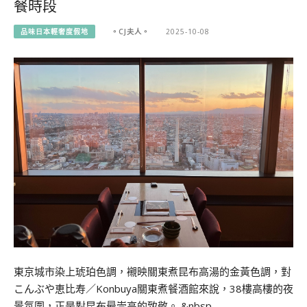
餐時段
品味日本輕奢度假地
。CJ夫人。
2025-10-08
東京城市染上琥珀色調，襯映關東煮昆布高湯的金黃色調，對
こんぶや恵比寿／Konbuya關東煮餐酒館來說，38樓高樓的夜
景氛圍，正是對昆布最崇高的致敬。 &nbsp…