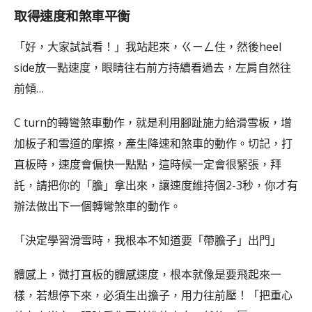
取得速度和煞車平衡
「好，大家試試看！」我站起來，ㄍㄧㄥ住，然後heel
side放一點速度，眼睛往右前方持續看過去，左肩自然往
前傾…
C turn的轉彎煞車動作，就是利用腳趾施力給滑雪板，增
加板子和雪道的摩擦，產生降速和煞車的動作。切記，打
直板時，速度會偏快一點點，這時候一定會很緊張，拜
託，請把你的「膽」拿出來，讓速度維持個2-3秒，你才有
辦法做出下一個轉彎煞車的動作。
「決定學習滑雪時，我根本不知道要「帶膽子」出門」
體感上，微打直板的體感速度，根本就像是要飛起來一
樣，若想停下來，必須生出擔子，用力往前壓！「把重心