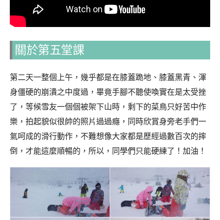
關於第五堂課
第二天一整個上午，幾乎都是在膝蓋跪地、膝蓋黑青、渾
身僵硬的崩潰之中度過，畢竟手腳不聽使喚實在是太受挫
了，等候雪友一個個被架下山時，剩下的菜鳥只好苦中作
樂，拍起貌似很帥的照片過過癮，同時欣賞身旁老手們一
氣呵成的滑行動作，不難想像大家都是歷經過數百次的摔
倒，才能這麼順暢的，所以，同學們只能硬練了！加油！