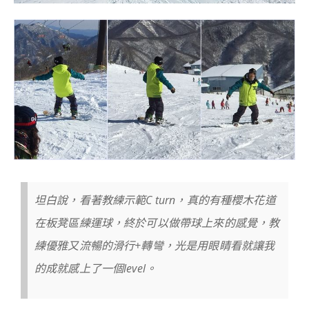
坦白說，看著教練示範C turn，真的有種櫻木花道
在板凳區練運球，終於可以做帶球上來的感覺，教
練優雅又流暢的滑行+轉彎，光是用眼睛看就讓我
的成就感上了一個level。