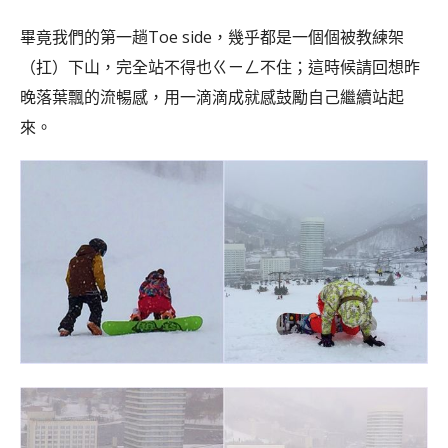
畢竟我們的第一趟Toe side，幾乎都是一個個被教練架
（扛）下山，完全站不得也ㄍㄧㄥ不住；這時候請回想昨
晚落葉飄的流暢感，用一滴滴成就感鼓勵自己繼續站起
來。