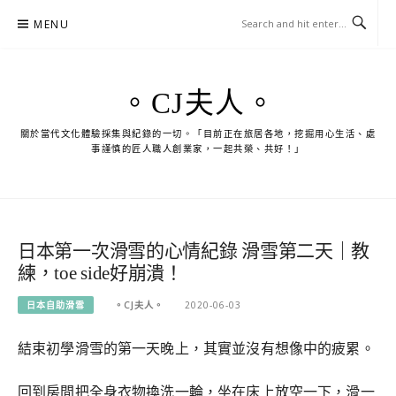
Skip
MENU
to
content
。CJ夫人。
關於當代文化體驗採集與紀錄的一切。「目前正在旅居各地，挖掘用心生活、處
事謹慎的匠人職人創業家，一起共榮、共好！」
日本第一次滑雪的心情紀錄 滑雪第二天｜教
練，toe side好崩潰！
日本自助滑雪
。CJ夫人。
2020-06-03
結束初學滑雪的第一天晚上，其實並沒有想像中的疲累。
回到房間把全身衣物換洗一輪，坐在床上放空一下，滑一