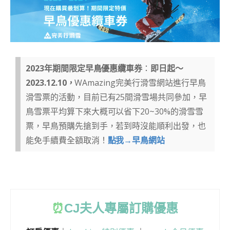
2023年期間限定早鳥優惠纜車券
：
即日起～
2023.12.10
，
WAmazing完美行滑雪網站進行早鳥
滑雪票的活動，目前已有25間滑雪場共同參加，早
鳥雪票平均算下來大概可以省下20~30%的滑雪雪
票，早鳥預購先搶到手，若到時沒能順利出發，也
能免手續費全額取消！
點我→早鳥網站
⏰
CJ
夫人專屬訂購優惠