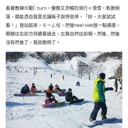
看著教練示範C turn，優雅又流暢的滑行＋滑雪，乾脆俐
落，還能憑自我意志讓板子說停就停，「好，大家試試
看！」我站起來，ㄍㄧㄥ住，然後heel side放一點速度，
眼睛往右前方持續看過去，左肩自然往前傾，然後… 然後
沒有然後了，我就跪倒了。