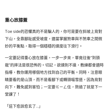
重心放膝蓋
Toe side的恐懼真的不是騙人的，你可是要在斜坡上背對
下山，全靠腳趾感受坡度，適當掌握煞車與不煞車之間微
妙的平衡點，取得一個穩穩的速度往下滑行。
一定要記得重心放在膝蓋，一步一步來，畢竟往後”到頭
栽”的摔法是很恐怖的。切記，欲速則不達，教練都會適時
指導，教你運用哪個地方找到自己的平衡。同時，注意眼
睛要看的是山頂，而不是看腳下或轉頭喵雪道，因為背對
向下，難免感到害怕；一定要ㄍㄧㄥ住，熬過了就是下一
堂課了！
「這下愈說愈玄了…」