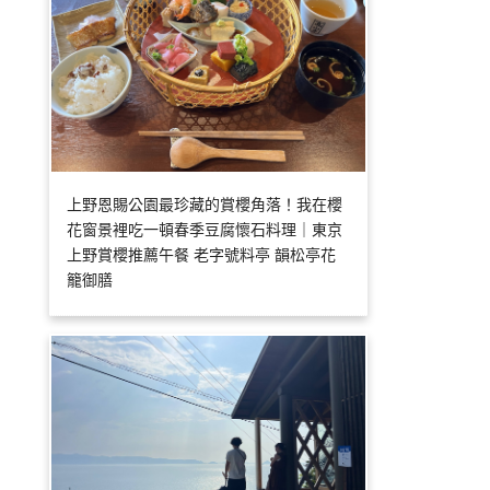
上野恩賜公園最珍藏的賞櫻角落！我在櫻
花窗景裡吃一頓春季豆腐懷石料理｜東京
上野賞櫻推薦午餐 老字號料亭 韻松亭花
籠御膳