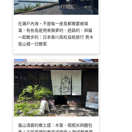
在瀨戶內海，不是每一座島都需要被填
滿，有些島是用來做夢的、迷路的、與貓
一起散步的｜日本香川高松自助旅行 男木
島山城一日散策
嵐山清晨的鄉土感：木窗、榻榻米與麵包
香！古民家裡的東京式烘焙 X 歐式輕食晨