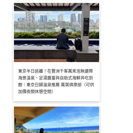
東京半日逃離！在豐洲千客萬來泡無邊際
海景溫泉、足湯露臺與自助式海鮮丼吃到
飽｜東京日歸溫泉推薦 萬葉俱樂部（可供
加價夜間休憩空間）