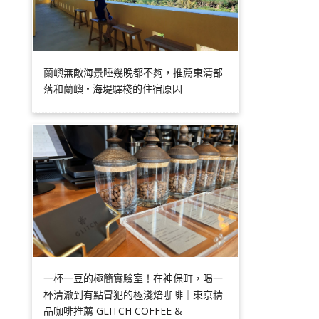
蘭嶼無敵海景睡幾晚都不夠，推薦東清部
落和蘭嶼 • 海堤驛棧的住宿原因
一杯一豆的極簡實驗室！在神保町，喝一
杯清澈到有點冒犯的極淺焙咖啡｜東京精
品咖啡推薦 GLITCH COFFEE &