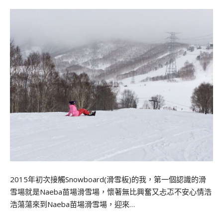
2015年初次接觸Snowboard(滑雪板)的我，第一個認識的滑
雪場就是Naeba苗場滑雪場，懷著無比興奮又忐忑不安心情浩
浩蕩蕩來到Naeba苗場滑雪場，迎來…