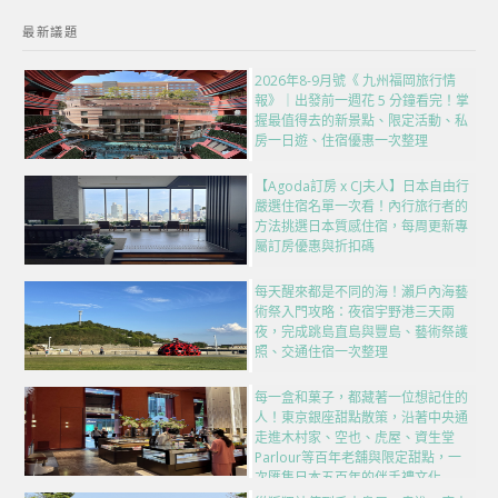
最新議題
2026年8-9月號《 九州福岡旅行情
報》｜出發前一週花 5 分鐘看完！掌
握最值得去的新景點、限定活動、私
房一日遊、住宿優惠一次整理
【Agoda訂房 x CJ夫人】日本自由行
嚴選住宿名單一次看！內行旅行者的
方法挑選日本質感住宿，每周更新專
屬訂房優惠與折扣碼
每天醒來都是不同的海！瀨戶內海藝
術祭入門攻略：夜宿宇野港三天兩
夜，完成跳島直島與豐島、藝術祭護
照、交通住宿一次整理
每一盒和菓子，都藏著一位想記住的
人！東京銀座甜點散策，沿著中央通
走進木村家、空也、虎屋、資生堂
Parlour等百年老舖與限定甜點，一
次匯集日本五百年的伴手禮文化