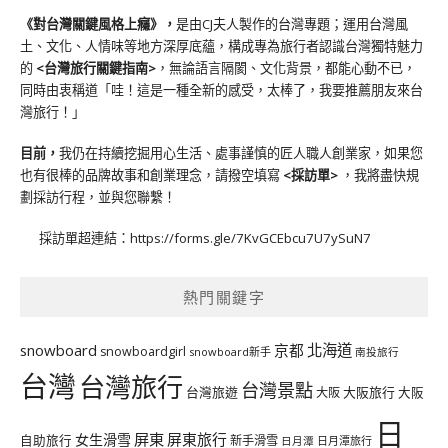
《對台灣關鍵風格上癮》
，
是由CJ夫人製作的台灣專題；運用台灣風
土、文化、人情味等地方深厚底蘊，構成專為旅行者認識台灣獨特魅力
的
<台灣旅行關鍵指南>
，無論語言隔閡、文化背景，都能心動不已，
同時由衷稱道「哇！這是一種全新的感受，太棒了，我要推薦朋友來台
灣旅行！」
目前，
我仍在持續挖掘用心生活、處事謹慎的匠人職人創業家，如果您
也有很棒的品牌故事和創業理念，請撥空填寫
<
採訪單
>
，我將盡快規
劃採訪行程，並與您聯繫！
採訪單超連結：
https://forms.gle/7KvGCEbcu7U7ySuN7
熱門關鍵字
北海道
snowboard
京都
snowboardgirl
snowboard新手
南投旅行
台灣
台灣旅行
台灣景點
台灣旅遊
大阪旅行
大阪
大阪
日
屏東
屏東旅行
女生滑雪
自助旅行
新手滑雪
日月潭旅行
日月潭