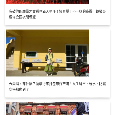
突破你的膽量才會看見滿天星斗！恆春墾丁不一樣的夜遊｜鵝鑾鼻
燈塔公園夜間導覽
去蘭嶼，穿什麼？蘭嶼行李打包帶好帶滿！女生騎車、玩水、防曬
穿搭都顧到了