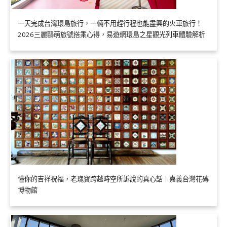
一天完成台灣環島旅行，一輛不用趕行程也能盡興的火車旅行！
2026三麗鷗萌旅號搭乘心得，易遊網環島之星觀光列車體驗解析
懂你的吉祥祝福，老瑰寶跨越時空所訴說的真心話｜嘉義台灣花磚
博物館