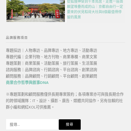
從狐狸神使到千本鳥居，走進一座由
願望堆疊而成的山｜京都自由行一定
要來的伏見稻荷大社與8個最值得停
留的風景
品牌服務項目
專題採訪｜人物專訪、品牌專訪、地方專訪、活動專訪
專題代編｜企業刊物、地方刊物、商業專欄、商業文案
專題策劃｜商業策展、活動策展、旅行策展、生活策展
諮詢服務｜品牌諮詢、行銷諮詢、平台諮詢、創業諮詢
顧問服務｜品牌顧問、行銷顧問、平台顧問、創業顧問
商業合作哲學與敘事DNA
※專題策劃和顧問服務僅供長期專案簽約；各項專案亦可與我長期合作
的跨領域團隊：IT、設計、攝影、廣告、媒體共同協作，另有信賴的社
群小編和網紅KOL可供推薦。
搜
尋