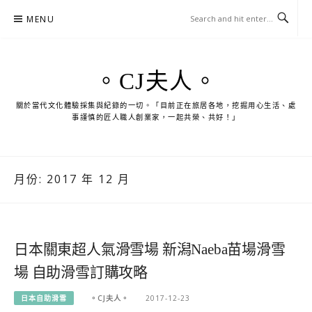
Skip
MENU
to
content
。CJ夫人。
關於當代文化體驗採集與紀錄的一切。「目前正在旅居各地，挖掘用心生活、處
事謹慎的匠人職人創業家，一起共榮、共好！」
月份:
2017 年 12 月
日本關東超人氣滑雪場 新潟Naeba苗場滑雪
場 自助滑雪訂購攻略
日本自助滑雪
。CJ夫人。
2017-12-23