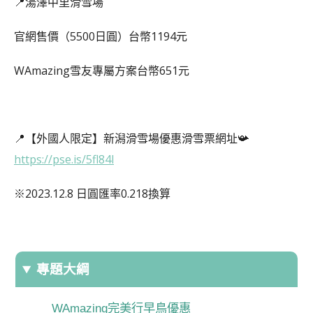
📍湯澤中里滑雪場
官網售價（5500日圓）台幣1194元
WAmazing雪友專屬方案台幣651元
📍【外國人限定】新潟滑雪場優惠滑雪票網址📯
https://pse.is/5fl84l
※2023.12.8 日圓匯率0.218換算
專題大綱
WAmazing完美行早鳥優惠