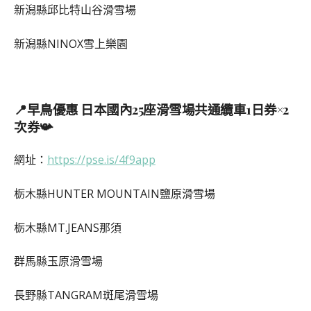
新潟縣邱比特山谷滑雪場
新潟縣NINOX雪上樂園
📍早鳥優惠 日本國內25座滑雪場共通纜車1日券×2
次券📯
網址：
https://pse.is/4f9app
栃木縣HUNTER MOUNTAIN鹽原滑雪場
栃木縣MT.JEANS那須
群馬縣玉原滑雪場
長野縣TANGRAM斑尾滑雪場