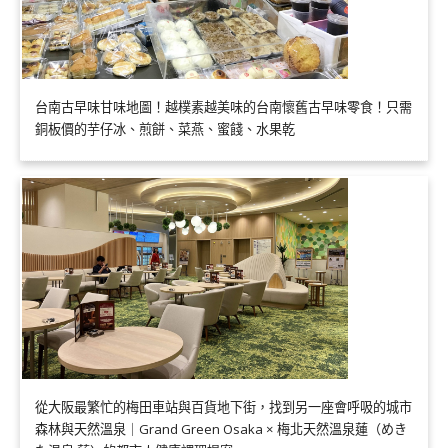
台南古早味甘味地圖！越樸素越美味的台南懷舊古早味零食！只需
銅板價的芋仔冰、煎餅、菜燕、蜜餞、水果乾
從大阪最繁忙的梅田車站與百貨地下街，找到另一座會呼吸的城市
森林與天然溫泉｜Grand Green Osaka × 梅北天然溫泉蓮（めき