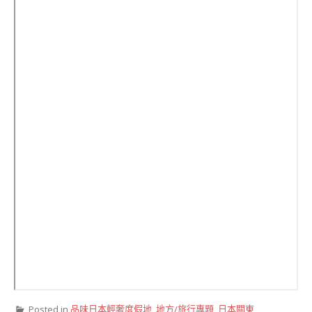
Posted in
品味日本輕奢度假地
,
地方/旅行專題
,
日本關東