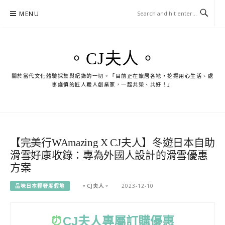
Skip
MENU
to
content
。CJ夫人。
關於當代文化體驗採集與紀錄的一切。「目前正在旅居各地，挖掘用心生活、處
事謹慎的匠人職人創業家，一起共榮、共好！」
【完美行WAmazing X CJ夫人】冬遊日本自助
滑雪好康收錄：專為外國人設計的滑雪優惠
方案
品味日本輕奢度假地
。CJ夫人。
2023-12-10
⏰
CJ
夫人專屬訂購優惠