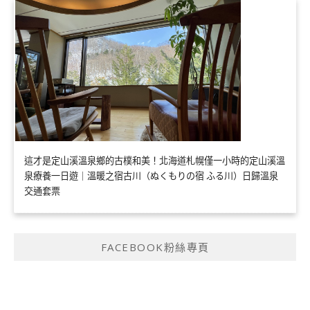
這才是定山溪溫泉鄉的古樸和美！北海道札幌僅一小時的定山溪溫
泉療養一日遊｜溫暖之宿古川（ぬくもりの宿 ふる川）日歸溫泉
交通套票
FACEBOOK粉絲專頁