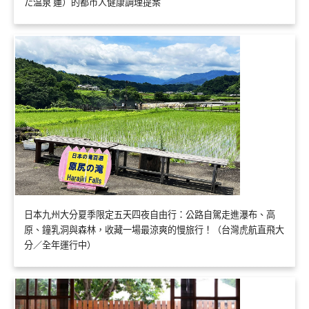
た温泉 蓮）的都市人健康調理提案
日本九州大分夏季限定五天四夜自由行：公路自駕走進瀑布、高
原、鐘乳洞與森林，收藏一場最涼爽的慢旅行！（台灣虎航直飛大
分／全年運行中）