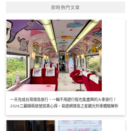
即時熱門文章
一天完成台灣環島旅行，一輛不用趕行程也能盡興的火車旅行！
2026三麗鷗萌旅號搭乘心得，易遊網環島之星觀光列車體驗解析