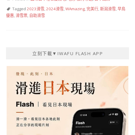
Tagged
2023滑雪
,
2024滑雪
,
WAmazing
,
完美行
,
新潟滑雪
,
早鳥
優惠
,
滑雪票
,
自助滑雪
立刻下載▼IWAFU FLASH APP