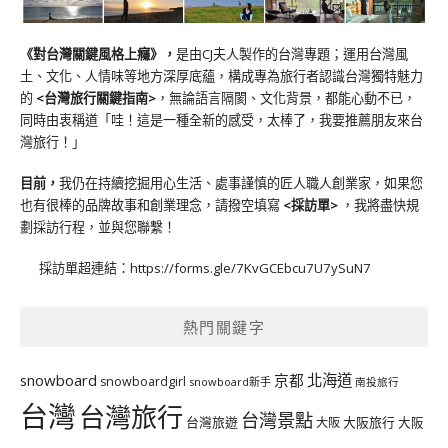
《對台灣關鍵風格上癮》
，
是由CJ夫人製作的台灣專題；運用台灣風
土、文化、人情味等地方深厚底蘊，構成專為旅行者認識台灣獨特魅力
的
<台灣旅行關鍵指南>
，無論語言隔閡、文化背景，都能心動不已，
同時由衷稱道「哇！這是一種全新的感受，太棒了，我要推薦朋友來台
灣旅行！」
目前，
我仍在持續挖掘用心生活、處事謹慎的匠人職人創業家，如果您
也有很棒的品牌故事和創業理念，請撥空填寫
<
採訪單
>
，我將盡快規
劃採訪行程，並與您聯繫！
採訪單超連結：
https://forms.gle/7KvGCEbcu7U7ySuN7
熱門關鍵字
北海道
snowboard
京都
snowboardgirl
snowboard新手
南投旅行
台灣
台灣旅行
台灣景點
台灣旅遊
大阪旅行
大阪
大阪