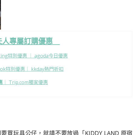
夫人專屬訂購優惠
king特別優惠
｜
agoda今日優惠
look特別優惠
｜
kkday熱門折扣
惠
｜
Trip.com獨家優惠
間要買玩具公仔，就請不要放過「KIDDY LAND 原宿