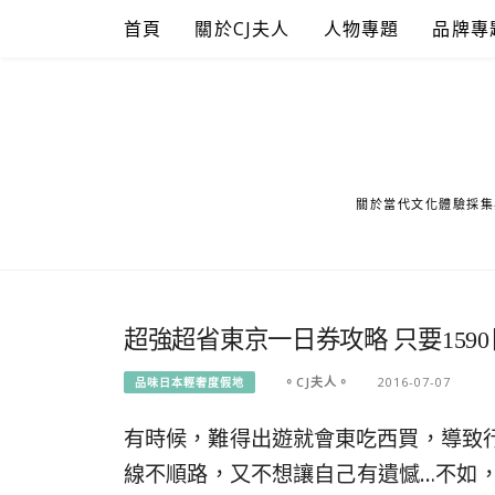
Skip
首頁
關於CJ夫人
人物專題
品牌專
to
content
關於當代文化體驗採集
超強超省東京一日券攻略 只要159
。CJ夫人。
2016-07-07
品味日本輕奢度假地
有時候，難得出遊就會東吃西買，導致行
線不順路，又不想讓自己有遺憾…不如，空