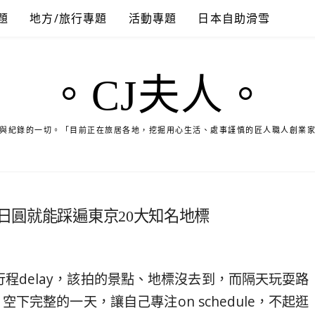
題
地方/旅行專題
活動專題
日本自助滑雪
。CJ夫人。
與紀錄的一切。「目前正在旅居各地，挖掘用心生活、處事謹慎的匠人職人創業
0日圓就能踩遍東京20大知名地標
程delay，該拍的景點、地標沒去到，而隔天玩耍路
下完整的一天，讓自己專注on schedule，不起逛