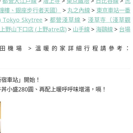
>
都營大江戶線
>
增上寺
>
東京鐵塔
>
日比谷線
>
虎
鐘樓、銀座步行者天國）
>
丸之內線
>
東京車站一番
kyo Skytree
>
都營淺草線
>
淺草寺（淺草觀
上野山下口店 (上野atre店)
>
山手線
>
海鷗線
>
台場
羽田機場 > 溫暖的家詳細行程請參考：
「新宿車站」開始！
的牛丼小盛280圓、再配上暖呼呼味增湯，嗝！