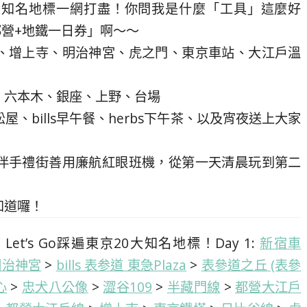
京知名地標一網打盡！你問我是什麼「工具」這麼好
+都營+地鐵一日券」啊～～
、增上寺、明治神宮、虎之門、東京車站、大江戶溫
、六本木、銀座、上野、台場
、bills早午餐、herbs下午茶、以及宵夜送上大家
伴手禮街善用廉航紅眼班機，從第一天清晨玩到第二
知道囉！
et’s Go踩遍東京20大知名地標！Day 1:
新宿車
明治神宮
>
bills 表参道 東急Plaza
>
表參道之丘 (表參
心
>
忠犬八公像
>
澀谷109
>
半藏門線
>
都營大江戶