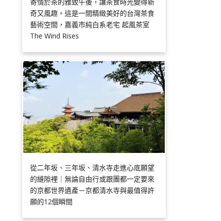
寄情於茶的雅致午後，讓茶食時光變得新
奇又風趣。這是一間精緻美好的台灣茶食
藝術空間，嘉義市純白系老宅 起風茶室
The Wind Rises
從二年坂、三年坂、清水寺走進心底願望
的縫隙裡｜無論自由行或跟團都一定要來
的京都世界遺產－京都清水寺與最值得許
願的12個瞬間