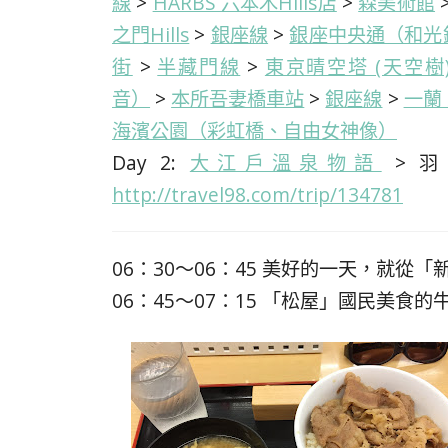
線
>
HARBS 六本木Hills店
>
森美術館
之門Hills
>
銀座線
>
銀座中央通（和光
街
>
半藏門線
>
東京晴空塔 (天空樹) To
音）
>
本所吾妻橋車站
>
銀座線
>
一蘭 
海濱公園（彩虹橋、自由女神像）
Day 2:
大江戶溫泉物語
> 
http://travel98.com/trip/134781
06：30～06：45 美好的一天，就從
06：45～07：15 「松屋」國民美食