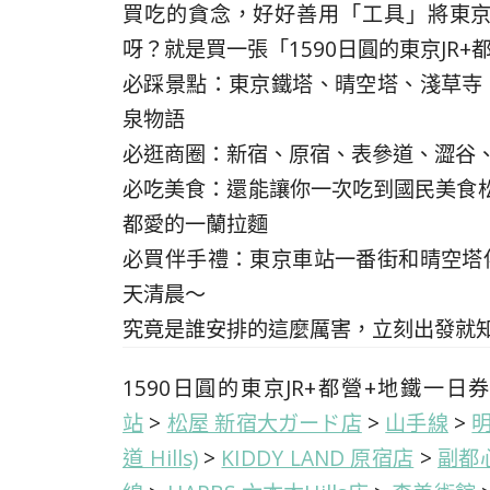
買吃的貪念，好好善用「工具」將東
呀？就是買一張「1590日圓的東京JR
必踩景點：東京鐵塔、晴空塔、淺草寺
泉物語
必逛商圈：新宿、原宿、表參道、澀谷
必吃美食：還能讓你一次吃到國民美食松屋
都愛的一蘭拉麵
必買伴手禮：東京車站一番街和晴空塔
天清晨～
究竟是誰安排的這麼厲害，立刻出發就
1590日圓的東京JR+都營+地鐵一日券 L
站
>
松屋 新宿大ガード店
>
山手線
>
道 Hills)
>
KIDDY LAND 原宿店
>
副都