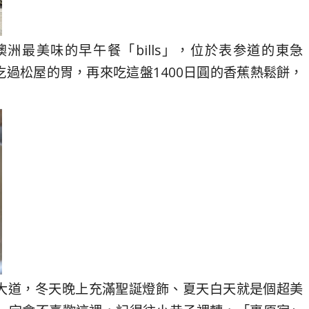
、澳洲最美味的早午餐「bills」，位於表参道的東急
 先吃過松屋的胃，再來吃這盤1400日圓的香蕉熱鬆餅，
購物大道，冬天晚上充滿聖誕燈飾、夏天白天就是個超美