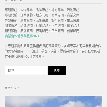
專題採訪｜人物專訪、品牌專訪、地方專訪、活動專訪
專題代編｜企業刊物、地方刊物、商業專欄、商業文案
專題策劃｜商業策展、活動策展、旅行策展、生活策展
諮詢服務｜品牌諮詢、行銷諮詢、平台諮詢、創業諮詢
顧問服務｜品牌顧問、行銷顧問、平台顧問、創業顧問
商業合作哲學與敘事DNA
※專題策劃和顧問服務僅供長期專案簽約；各項專案亦可與我長期合作
的跨領域團隊：IT、設計、攝影、廣告、媒體共同協作，另有信賴的社
群小編和網紅KOL可供推薦。
搜
尋
關
鍵
關於CJ夫人
字: