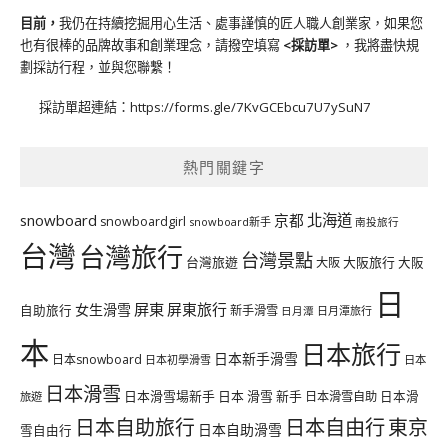
目前，
我仍在持續挖掘用心生活、處事謹慎的匠人職人創業家，如果您
也有很棒的品牌故事和創業理念，請撥空填寫
<
採訪單
>
，我將盡快規
劃採訪行程，並與您聯繫！
採訪單超連結：
https://forms.gle/7KvGCEbcu7U7ySuN7
熱門關鍵字
北海道
snowboard
京都
snowboardgirl
snowboard新手
南投旅行
台灣
台灣旅行
台灣景點
台灣旅遊
大阪旅行
大阪
大阪
日
屏東
屏東旅行
女生滑雪
自助旅行
新手滑雪
日月潭旅行
日月潭
本
日本旅行
日本新手滑雪
日本snowboard
日本初學滑雪
日本
日本滑雪
日本滑雪場新手
日本 滑雪 新手
日本滑雪自助
日本滑
旅遊
日本自由行
日本自助旅行
東京
日本自助滑雪
雪自由行