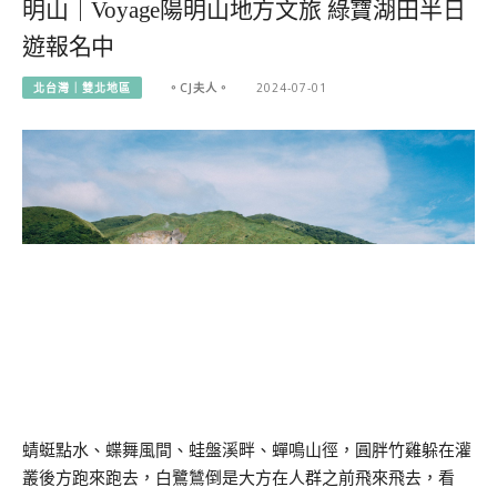
明山｜Voyage陽明山地方文旅 綠寶湖田半日
遊報名中
北台灣｜雙北地區
。CJ夫人。
2024-07-01
蜻蜓點水、蝶舞風間、蛙盤溪畔、蟬鳴山徑，圓胖竹雞躲在灌
叢後方跑來跑去，白鷺鷥倒是大方在人群之前飛來飛去，看