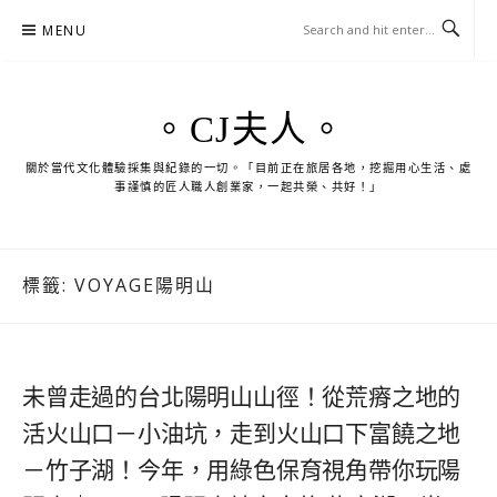
Skip
MENU
to
content
。CJ夫人。
關於當代文化體驗採集與紀錄的一切。「目前正在旅居各地，挖掘用心生活、處
事謹慎的匠人職人創業家，一起共榮、共好！」
標籤:
VOYAGE陽明山
未曾走過的台北陽明山山徑！從荒瘠之地的
活火山口－小油坑，走到火山口下富饒之地
－竹子湖！今年，用綠色保育視角帶你玩陽