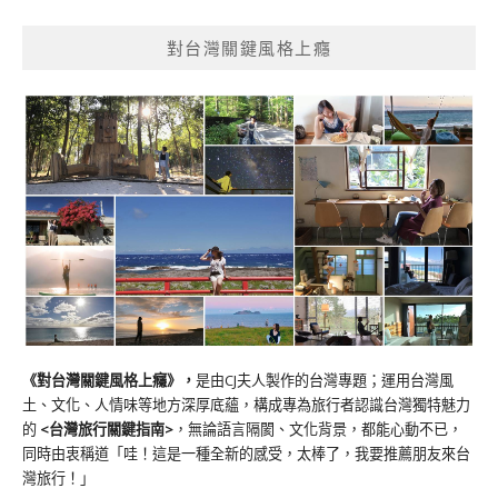
對台灣關鍵風格上癮
《對台灣關鍵風格上癮》
，
是由CJ夫人製作的台灣專題；運用台灣風
土、文化、人情味等地方深厚底蘊，構成專為旅行者認識台灣獨特魅力
的
<台灣旅行關鍵指南>
，無論語言隔閡、文化背景，都能心動不已，
同時由衷稱道「哇！這是一種全新的感受，太棒了，我要推薦朋友來台
灣旅行！」