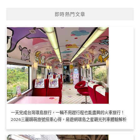
即時熱門文章
一天完成台灣環島旅行，一輛不用趕行程也能盡興的火車旅行！
2026三麗鷗萌旅號搭乘心得，易遊網環島之星觀光列車體驗解析