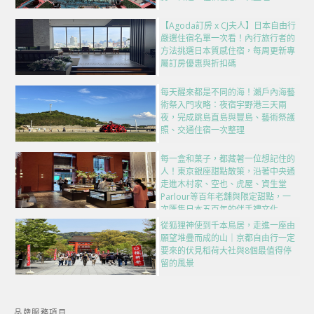
【Agoda訂房 x CJ夫人】日本自由行
嚴選住宿名單一次看！內行旅行者的
方法挑選日本質感住宿，每周更新專
屬訂房優惠與折扣碼
每天醒來都是不同的海！瀨戶內海藝
術祭入門攻略：夜宿宇野港三天兩
夜，完成跳島直島與豐島、藝術祭護
照、交通住宿一次整理
每一盒和菓子，都藏著一位想記住的
人！東京銀座甜點散策，沿著中央通
走進木村家、空也、虎屋、資生堂
Parlour等百年老舖與限定甜點，一
次匯集日本五百年的伴手禮文化
從狐狸神使到千本鳥居，走進一座由
願望堆疊而成的山｜京都自由行一定
要來的伏見稻荷大社與8個最值得停
留的風景
品牌服務項目