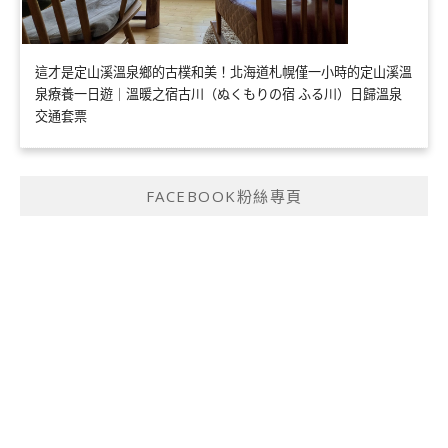
這才是定山溪溫泉鄉的古樸和美！北海道札幌僅一小時的定山溪溫
泉療養一日遊｜溫暖之宿古川（ぬくもりの宿 ふる川）日歸溫泉
交通套票
FACEBOOK粉絲專頁