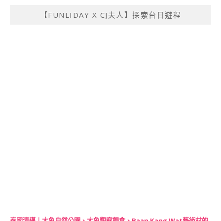
【FUNLIDAY X CJ夫人】探索台日遊程
泰國清邁｜大象自然公園、大象觀察餵食、Baan Kang Wat藝術村的