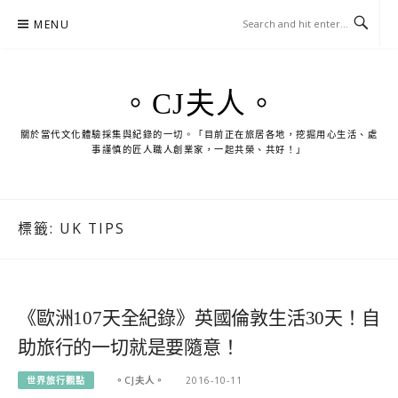
Skip
MENU
to
content
。CJ夫人。
關於當代文化體驗採集與紀錄的一切。「目前正在旅居各地，挖掘用心生活、處
事謹慎的匠人職人創業家，一起共榮、共好！」
標籤:
UK TIPS
《歐洲107天全紀錄》英國倫敦生活30天！自
助旅行的一切就是要隨意！
世界旅行觀點
。CJ夫人。
2016-10-11