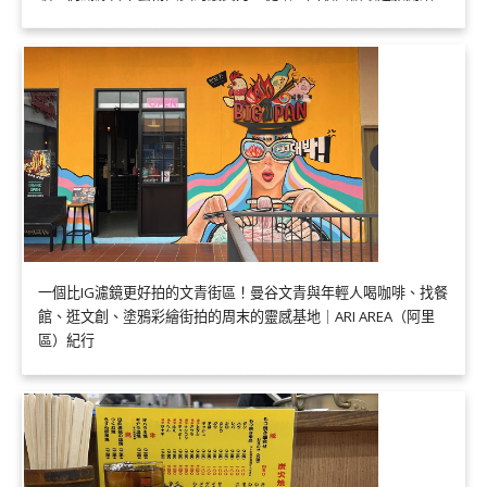
一個比IG濾鏡更好拍的文青街區！曼谷文青與年輕人喝咖啡、找餐
館、逛文創、塗鴉彩繪街拍的周末的靈感基地｜ARI AREA（阿里
區）紀行