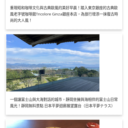
重現昭和咖啡文化與古典歐風的美好早晨！踏入東京銀座的古典歐
風老字號咖啡館Tricolore Ginza銀座本店，為旅行增添一抹復古時
尚的大人風！
一個讓富士山與大海對話的城市，靜岡坐擁與海相伴的富士山日常
風光！靜岡無料景點 日本平夢迴廊展望露台（日本平夢テラス）