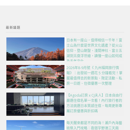
最新議題
日本有一座山，值得相信一千年！富
士山為什麼是世界文化遺產？從火山
信仰、登山朝聖、淺間神社、富士五
湖到北齋浮世繪，讀懂一座山如何成
為千年文化
2026年8-9月號《 九州福岡旅行情
報》｜出發前一週花 5 分鐘看完！掌
握最值得去的新景點、限定活動、私
房一日遊、住宿優惠一次整理
【Agoda訂房 x CJ夫人】日本自由行
嚴選住宿名單一次看！內行旅行者的
方法挑選日本質感住宿，每周更新專
屬訂房優惠與折扣碼
每天醒來都是不同的海！瀨戶內海藝
術祭入門攻略：夜宿宇野港三天兩