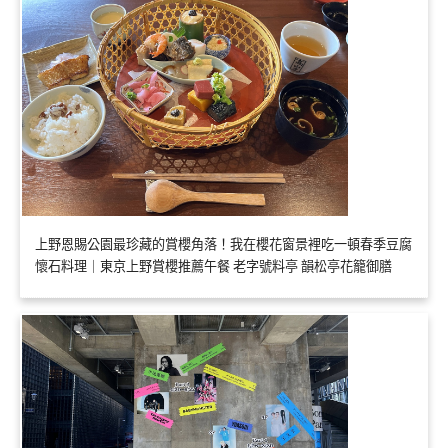
上野恩賜公園最珍藏的賞櫻角落！我在櫻花窗景裡吃一頓春季豆腐
懷石料理｜東京上野賞櫻推薦午餐 老字號料亭 韻松亭花籠御膳