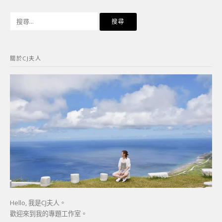
搜
尋
關
鍵
關於CJ夫人
字:
Hello, 我是CJ夫人。
歡迎來到我的專題工作室。