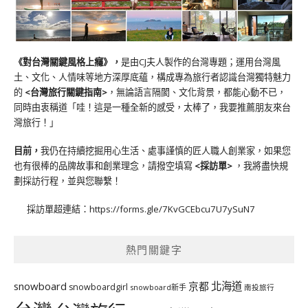
《對台灣關鍵風格上癮》
，
是由CJ夫人製作的台灣專題；運用台灣風
土、文化、人情味等地方深厚底蘊，構成專為旅行者認識台灣獨特魅力
的
<台灣旅行關鍵指南>
，無論語言隔閡、文化背景，都能心動不已，
同時由衷稱道「哇！這是一種全新的感受，太棒了，我要推薦朋友來台
灣旅行！」
目前，
我仍在持續挖掘用心生活、處事謹慎的匠人職人創業家，如果您
也有很棒的品牌故事和創業理念，請撥空填寫
<
採訪單
>
，我將盡快規
劃採訪行程，並與您聯繫！
採訪單超連結：
https://forms.gle/7KvGCEbcu7U7ySuN7
熱門關鍵字
北海道
snowboard
京都
snowboardgirl
snowboard新手
南投旅行