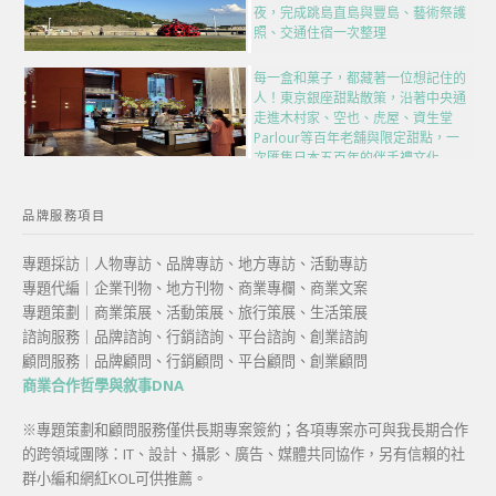
夜，完成跳島直島與豐島、藝術祭護
照、交通住宿一次整理
每一盒和菓子，都藏著一位想記住的
人！東京銀座甜點散策，沿著中央通
走進木村家、空也、虎屋、資生堂
Parlour等百年老舖與限定甜點，一
次匯集日本五百年的伴手禮文化
品牌服務項目
專題採訪｜人物專訪、品牌專訪、地方專訪、活動專訪
專題代編｜企業刊物、地方刊物、商業專欄、商業文案
專題策劃｜商業策展、活動策展、旅行策展、生活策展
諮詢服務｜品牌諮詢、行銷諮詢、平台諮詢、創業諮詢
顧問服務｜品牌顧問、行銷顧問、平台顧問、創業顧問
商業合作哲學與敘事DNA
※專題策劃和顧問服務僅供長期專案簽約；各項專案亦可與我長期合作
的跨領域團隊：IT、設計、攝影、廣告、媒體共同協作，另有信賴的社
群小編和網紅KOL可供推薦。