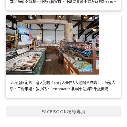
本北海道支笏湖一日遊行程安排，僅獻給喜愛小眾漫遊的旅行者。
北海道限定お土産太犯規！內行人豪買8大地點全攻略：北海道大
學、二條市場、狸小路、Seicomart、札幌車站到新千歲機場
FACEBOOK粉絲專頁