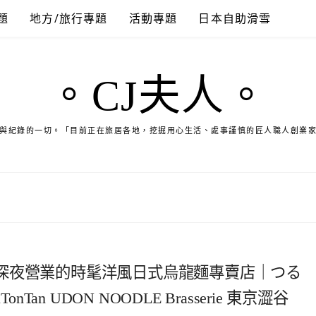
題
地方/旅行專題
活動專題
日本自助滑雪
。CJ夫人。
與紀錄的一切。「目前正在旅居各地，挖掘用心生活、處事謹慎的匠人職人創業
深夜營業的時髦洋風日式烏龍麵專賣店｜つる
an UDON NOODLE Brasserie 東京澀谷