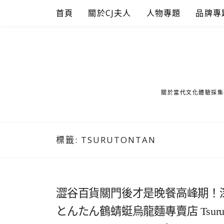
Skip
首頁
關於CJ夫人
人物專題
品牌專
to
content
關於當代文化體驗採集
標籤:
TSURUTONTAN
澀谷百貨關門後才是晚餐高峰期！
とんたん鶴蜻蜓烏龍麵專賣店 TsuruTonT