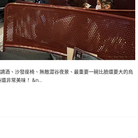
調酒、沙發座椅、無敵澀谷夜景、最重要一碗比臉還要大的烏
還非常美味！ &n…