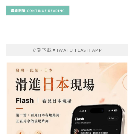
CONTINUE READING
立刻下載▼IWAFU FLASH APP