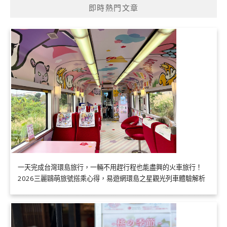
即時熱門文章
一天完成台灣環島旅行，一輛不用趕行程也能盡興的火車旅行！
2026三麗鷗萌旅號搭乘心得，易遊網環島之星觀光列車體驗解析