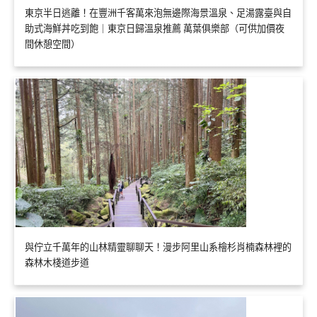
東京半日逃離！在豐洲千客萬來泡無邊際海景溫泉、足湯露臺與自
助式海鮮丼吃到飽｜東京日歸溫泉推薦 萬葉俱樂部（可供加價夜
間休憩空間）
與佇立千萬年的山林精靈聊聊天！漫步阿里山系檜杉肖楠森林裡的
森林木棧道步道