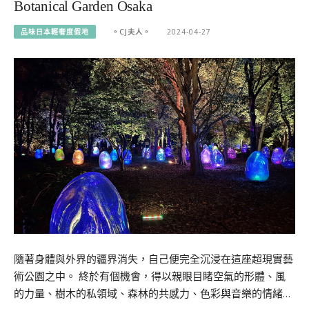
Botanical Garden Osaka
品味日本輕奢度假地
。CJ夫人。
2024-04-27
隨著身體與外界的疆界消失，自己便完全沉浸在這座超現實藝
術公園之中。 終於有個機會，得以親眼目睹空氣的形體、風
的力量、樹木的私領域、森林的共感力、色彩與音樂的情緒…