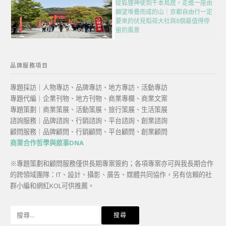
從狐狸神使到千本鳥居，走進一座由
願望堆疊而成的山｜京都自由行一定
要來的伏見稻荷大社與8個最值得停
留的風景
品牌服務項目
專題採訪｜人物專訪、品牌專訪、地方專訪、活動專訪
專題代編｜企業刊物、地方刊物、商業專欄、商業文案
專題策劃｜商業策展、活動策展、旅行策展、生活策展
諮詢服務｜品牌諮詢、行銷諮詢、平台諮詢、創業諮詢
顧問服務｜品牌顧問、行銷顧問、平台顧問、創業顧問
商業合作哲學與敘事DNA
※專題策劃和顧問服務僅供長期專案簽約；各項專案亦可與我長期合作
的跨領域團隊：IT、設計、攝影、廣告、媒體共同協作，另有信賴的社
群小編和網紅KOL可供推薦。
搜
尋