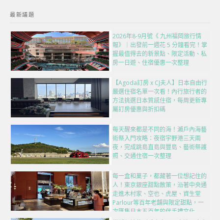
最新議題
2026年8-9月號《 九州福岡旅行情
報》｜出發前一週花 5 分鐘看完！掌
握最值得去的新景點、限定活動、私
房一日遊、住宿優惠一次整理
【Agoda訂房 x CJ夫人】日本自由行
嚴選住宿名單一次看！內行旅行者的
方法挑選日本質感住宿，每周更新專
屬訂房優惠與折扣碼
每天醒來都是不同的海！瀨戶內海藝
術祭入門攻略：夜宿宇野港三天兩
夜，完成跳島直島與豐島、藝術祭護
照、交通住宿一次整理
每一盒和菓子，都藏著一位想記住的
人！東京銀座甜點散策，沿著中央通
走進木村家、空也、虎屋、資生堂
Parlour等百年老舖與限定甜點，一
次匯集日本五百年的伴手禮文化