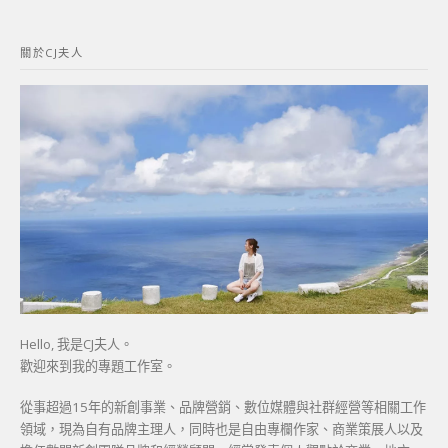
關
鍵
關於CJ夫人
字:
Hello, 我是CJ夫人。
歡迎來到我的專題工作室。
從事超過15年的新創事業、品牌營銷、數位媒體與社群經營等相關工作
領域，現為自有品牌主理人，同時也是自由專欄作家、商業策展人以及