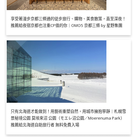
享受著漫步京都三條通的徒步旅行、購物、美食散策，直至深夜！
推薦給夜宿京都也注重CP值的你｜OMO5 京都三條 by 星野集團
只有北海道才能做到！用藝術重塑自然，用城市擁抱寧靜｜札幌雪
景秘境公園 莫埃來沼 公園（モエレ沼公園／Moerenuma Park）
推薦給北海道自助旅行者 無料免費入場