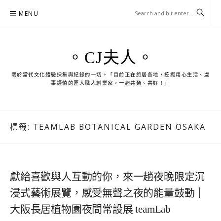
Skip
MENU
to
content
。CJ夫人。
關於當代文化體驗採集與紀錄的一切。「目前正在旅居各地，挖掘用心生活、處
事謹慎的匠人職人創業家，一起共榮、共好！」
標籤:
TEAMLAB BOTANICAL GARDEN OSAKA
獻給喜歡與人互動的你，來一趟夜晚限定沉
浸式藝術展覽，感受無聲之夜的能量鼓動｜
大阪長居植物園夜間常設展 teamLab