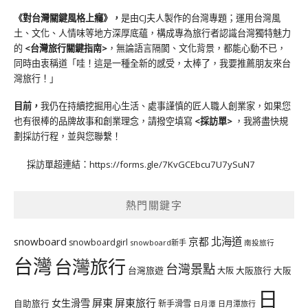
《對台灣關鍵風格上癮》
，
是由CJ夫人製作的台灣專題；運用台灣風
土、文化、人情味等地方深厚底蘊，構成專為旅行者認識台灣獨特魅力
的
<台灣旅行關鍵指南>
，無論語言隔閡、文化背景，都能心動不已，
同時由衷稱道「哇！這是一種全新的感受，太棒了，我要推薦朋友來台
灣旅行！」
目前，
我仍在持續挖掘用心生活、處事謹慎的匠人職人創業家，如果您
也有很棒的品牌故事和創業理念，請撥空填寫
<
採訪單
>
，我將盡快規
劃採訪行程，並與您聯繫！
採訪單超連結：
https://forms.gle/7KvGCEbcu7U7ySuN7
熱門關鍵字
北海道
snowboard
京都
snowboardgirl
snowboard新手
南投旅行
台灣
台灣旅行
台灣景點
台灣旅遊
大阪旅行
大阪
大阪
日
屏東
屏東旅行
女生滑雪
自助旅行
新手滑雪
日月潭旅行
日月潭