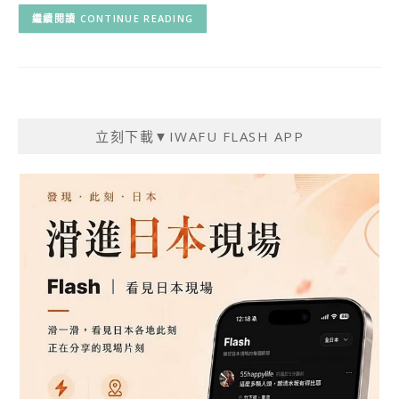
CONTINUE READING
立刻下載▼IWAFU FLASH APP