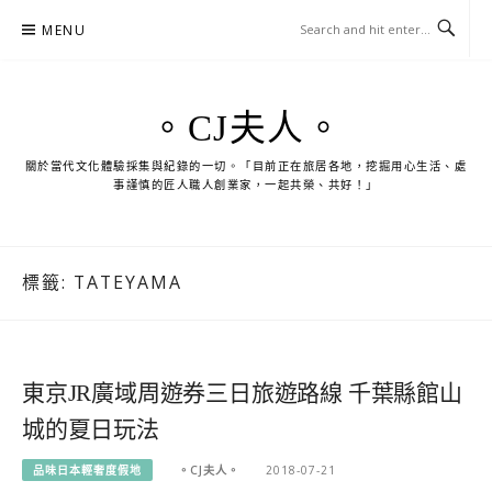
Skip
MENU
to
content
。CJ夫人。
關於當代文化體驗採集與紀錄的一切。「目前正在旅居各地，挖掘用心生活、處
事謹慎的匠人職人創業家，一起共榮、共好！」
標籤:
TATEYAMA
東京JR廣域周遊券三日旅遊路線 千葉縣館山
城的夏日玩法
品味日本輕奢度假地
。CJ夫人。
2018-07-21