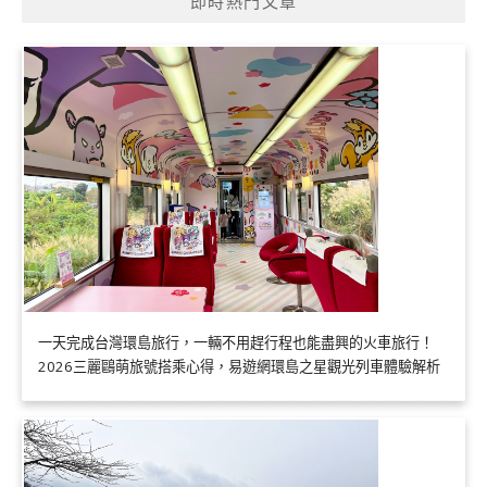
即時熱門文章
一天完成台灣環島旅行，一輛不用趕行程也能盡興的火車旅行！
2026三麗鷗萌旅號搭乘心得，易遊網環島之星觀光列車體驗解析