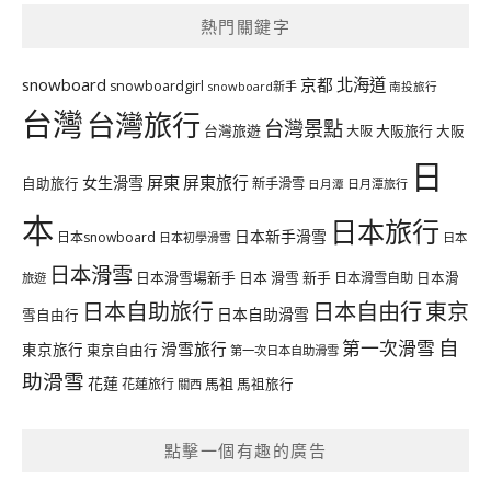
熱門關鍵字
北海道
snowboard
京都
snowboardgirl
snowboard新手
南投旅行
台灣
台灣旅行
台灣景點
台灣旅遊
大阪旅行
大阪
大阪
日
屏東
屏東旅行
女生滑雪
自助旅行
新手滑雪
日月潭旅行
日月潭
本
日本旅行
日本新手滑雪
日本snowboard
日本初學滑雪
日本
日本滑雪
日本滑雪場新手
日本 滑雪 新手
日本滑雪自助
日本滑
旅遊
日本自由行
日本自助旅行
東京
日本自助滑雪
雪自由行
自
第一次滑雪
滑雪旅行
東京旅行
東京自由行
第一次日本自助滑雪
助滑雪
花蓮
馬祖
花蓮旅行
馬祖旅行
關西
點擊一個有趣的廣告