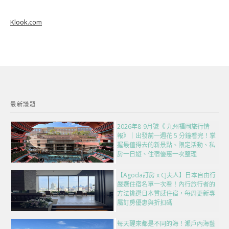
Klook.com
最新議題
2026年8-9月號《 九州福岡旅行情
報》｜出發前一週花 5 分鐘看完！掌
握最值得去的新景點、限定活動、私
房一日遊、住宿優惠一次整理
【Agoda訂房 x CJ夫人】日本自由行
嚴選住宿名單一次看！內行旅行者的
方法挑選日本質感住宿，每周更新專
屬訂房優惠與折扣碼
每天醒來都是不同的海！瀨戶內海藝