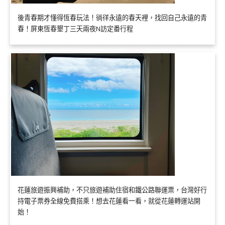
後青春期才懂得恆春玩法！徜徉永遠的春天裡，找回自己永遠的青
春！屏東恆春墾丁三天兩夜N訪定番行程
花蓮旅遊振興補助，不只旅遊補助住宿和鐵公路聯運票，台灣好行
持電子票券全線免費搭乘！想去花蓮看一看，就從花蓮轉運站開
始！