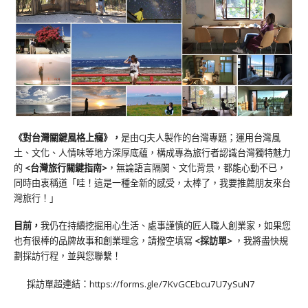
《對台灣關鍵風格上癮》
，
是由CJ夫人製作的台灣專題；運用台灣風
土、文化、人情味等地方深厚底蘊，構成專為旅行者認識台灣獨特魅力
的
<台灣旅行關鍵指南>
，無論語言隔閡、文化背景，都能心動不已，
同時由衷稱道「哇！這是一種全新的感受，太棒了，我要推薦朋友來台
灣旅行！」
目前，
我仍在持續挖掘用心生活、處事謹慎的匠人職人創業家，如果您
也有很棒的品牌故事和創業理念，請撥空填寫
<
採訪單
>
，我將盡快規
劃採訪行程，並與您聯繫！
採訪單超連結：
https://forms.gle/7KvGCEbcu7U7ySuN7