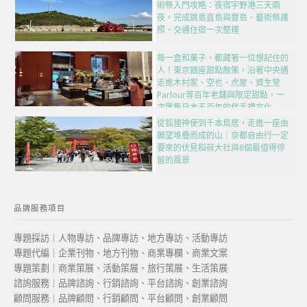
術祭入門攻略：夜宿宇野港三天兩
夜，完成跳島直島與豐島、藝術祭護
照、交通住宿一次整理
每一盒和菓子，都藏著一位想記住的
人！東京銀座甜點散策，沿著中央通
走進木村家、空也、虎屋、資生堂
Parlour等百年老舖與限定甜點，一
次匯集日本五百年的伴手禮文化
從狐狸神使到千本鳥居，走進一座由
願望堆疊而成的山｜京都自由行一定
要來的伏見稻荷大社與8個最值得停
留的風景
品牌服務項目
專題採訪｜人物專訪、品牌專訪、地方專訪、活動專訪
專題代編｜企業刊物、地方刊物、商業專欄、商業文案
專題策劃｜商業策展、活動策展、旅行策展、生活策展
諮詢服務｜品牌諮詢、行銷諮詢、平台諮詢、創業諮詢
顧問服務｜品牌顧問、行銷顧問、平台顧問、創業顧問