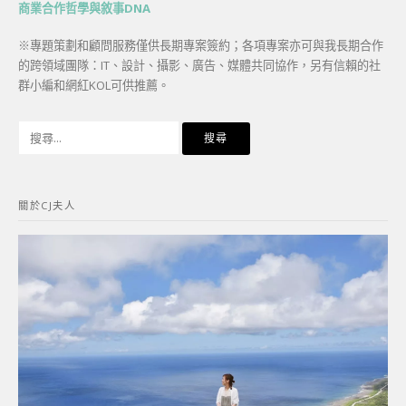
商業合作哲學與敘事DNA
※專題策劃和顧問服務僅供長期專案簽約；各項專案亦可與我長期合作
的跨領域團隊：IT、設計、攝影、廣告、媒體共同協作，另有信賴的社
群小編和網紅KOL可供推薦。
搜
尋
關
鍵
關於CJ夫人
字: