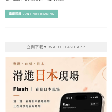
CONTINUE READING
立刻下載▼IWAFU FLASH APP