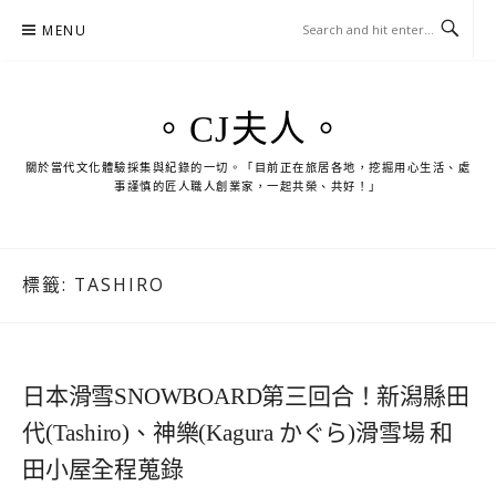
Skip
MENU
to
content
。CJ夫人。
關於當代文化體驗採集與紀錄的一切。「目前正在旅居各地，挖掘用心生活、處
事謹慎的匠人職人創業家，一起共榮、共好！」
標籤:
TASHIRO
日本滑雪SNOWBOARD第三回合！新潟縣田
代(Tashiro)、神樂(Kagura かぐら)滑雪場 和
田小屋全程蒐錄