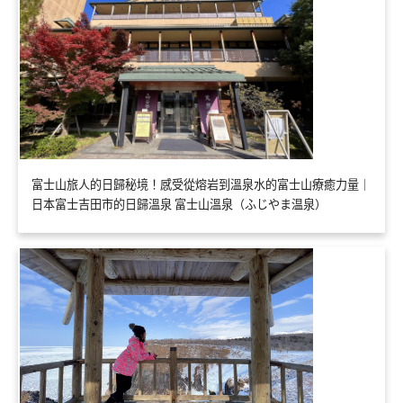
富士山旅人的日歸秘境！感受從熔岩到溫泉水的富士山療癒力量｜
日本富士吉田市的日歸溫泉 富士山溫泉（ふじやま温泉）