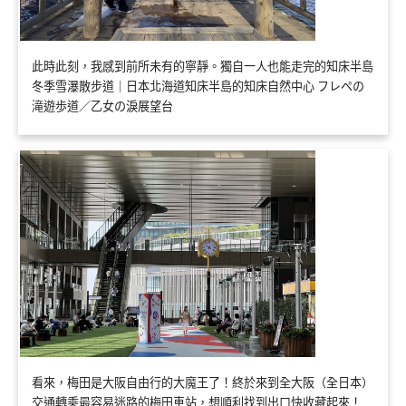
此時此刻，我感到前所未有的寧靜。獨自一人也能走完的知床半島
冬季雪瀑散步道｜日本北海道知床半島的知床自然中心 フレペの
滝遊歩道／乙女の淚展望台
看來，梅田是大阪自由行的大魔王了！終於來到全大阪（全日本）
交通轉乘最容易迷路的梅田車站，想順利找到出口快收藏起來！