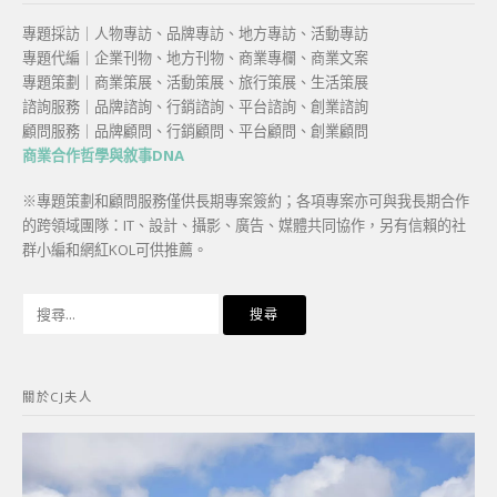
專題採訪｜人物專訪、品牌專訪、地方專訪、活動專訪
專題代編｜企業刊物、地方刊物、商業專欄、商業文案
專題策劃｜商業策展、活動策展、旅行策展、生活策展
諮詢服務｜品牌諮詢、行銷諮詢、平台諮詢、創業諮詢
顧問服務｜品牌顧問、行銷顧問、平台顧問、創業顧問
商業合作哲學與敘事DNA
※專題策劃和顧問服務僅供長期專案簽約；各項專案亦可與我長期合作
的跨領域團隊：IT、設計、攝影、廣告、媒體共同協作，另有信賴的社
群小編和網紅KOL可供推薦。
搜
尋
關
鍵
關於CJ夫人
字: