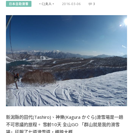
日本自助滑雪
。CJ夫人。
2016-03-06
3
新潟縣的田代(Tashiro)、神樂(Kagura かぐら)滑雪場是一趟
不可思議的旅程。 雪齡10天 全山GO 「群山就是我的滑雪
場」征服了七道滑雪道，橫跨大概…