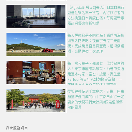
【Agoda訂房 x CJ夫人】日本自由行
嚴選住宿名單一次看！內行旅行者的
方法挑選日本質感住宿，每周更新專
屬訂房優惠與折扣碼
每天醒來都是不同的海！瀨戶內海藝
術祭入門攻略：夜宿宇野港三天兩
夜，完成跳島直島與豐島、藝術祭護
照、交通住宿一次整理
每一盒和菓子，都藏著一位想記住的
人！東京銀座甜點散策，沿著中央通
走進木村家、空也、虎屋、資生堂
Parlour等百年老舖與限定甜點，一
次匯集日本五百年的伴手禮文化
從狐狸神使到千本鳥居，走進一座由
願望堆疊而成的山｜京都自由行一定
要來的伏見稻荷大社與8個最值得停
留的風景
品牌服務項目