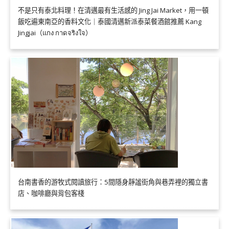
不是只有泰北料理！在清邁最有生活感的 Jing Jai Market，用一頓
飯吃遍東南亞的香料文化｜泰國清邁新派泰菜餐酒館推薦 Kang
Jingjai（แกง กาดจริงใจ）
台南書香的游牧式閱讀旅行：5間隱身靜謐街角與巷弄裡的獨立書
店、咖啡廳與背包客棧