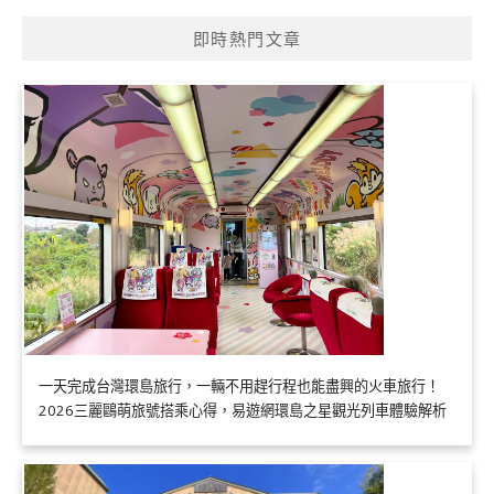
即時熱門文章
一天完成台灣環島旅行，一輛不用趕行程也能盡興的火車旅行！
2026三麗鷗萌旅號搭乘心得，易遊網環島之星觀光列車體驗解析