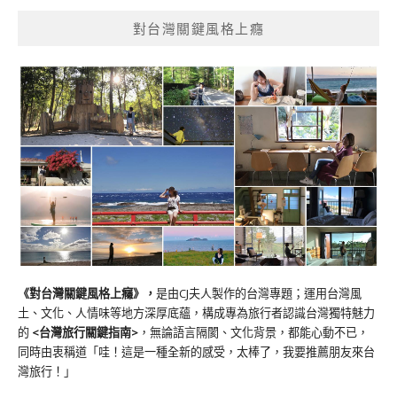
對台灣關鍵風格上癮
《對台灣關鍵風格上癮》
，
是由CJ夫人製作的台灣專題；運用台灣風
土、文化、人情味等地方深厚底蘊，構成專為旅行者認識台灣獨特魅力
的
<台灣旅行關鍵指南>
，無論語言隔閡、文化背景，都能心動不已，
同時由衷稱道「哇！這是一種全新的感受，太棒了，我要推薦朋友來台
灣旅行！」