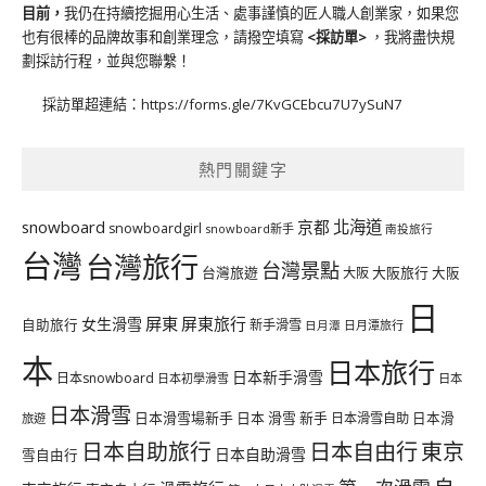
目前，
我仍在持續挖掘用心生活、處事謹慎的匠人職人創業家，如果您
也有很棒的品牌故事和創業理念，請撥空填寫
<
採訪單
>
，我將盡快規
劃採訪行程，並與您聯繫！
採訪單超連結：
https://forms.gle/7KvGCEbcu7U7ySuN7
熱門關鍵字
北海道
snowboard
京都
snowboardgirl
snowboard新手
南投旅行
台灣
台灣旅行
台灣景點
台灣旅遊
大阪旅行
大阪
大阪
日
屏東
屏東旅行
女生滑雪
自助旅行
新手滑雪
日月潭旅行
日月潭
本
日本旅行
日本新手滑雪
日本snowboard
日本初學滑雪
日本
日本滑雪
日本滑雪場新手
日本 滑雪 新手
日本滑雪自助
日本滑
旅遊
日本自由行
日本自助旅行
東京
日本自助滑雪
雪自由行