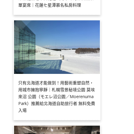
單宴席｜花蓮七星潭慕名私房料理
只有北海道才能做到！用藝術重塑自然，
用城市擁抱寧靜｜札幌雪景秘境公園 莫埃
來沼 公園（モエレ沼公園／Moerenuma
Park）推薦給北海道自助旅行者 無料免費
入場