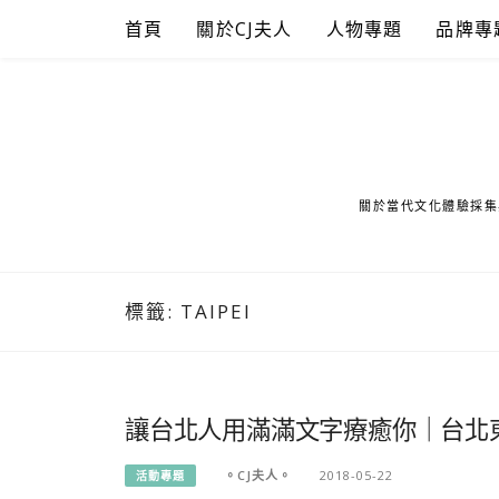
Skip
首頁
關於CJ夫人
人物專題
品牌專
to
content
關於當代文化體驗採集
標籤:
TAIPEI
讓台北人用滿滿文字療癒你｜台北東區
。CJ夫人。
2018-05-22
活動專題