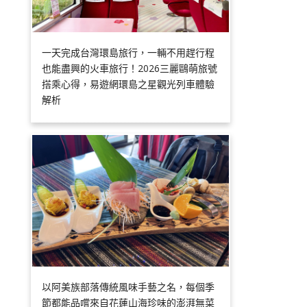
一天完成台灣環島旅行，一輛不用趕行程
也能盡興的火車旅行！2026三麗鷗萌旅號
搭乘心得，易遊網環島之星觀光列車體驗
解析
以阿美族部落傳統風味手藝之名，每個季
節都能品嚐來自花蓮山海珍味的澎湃無菜