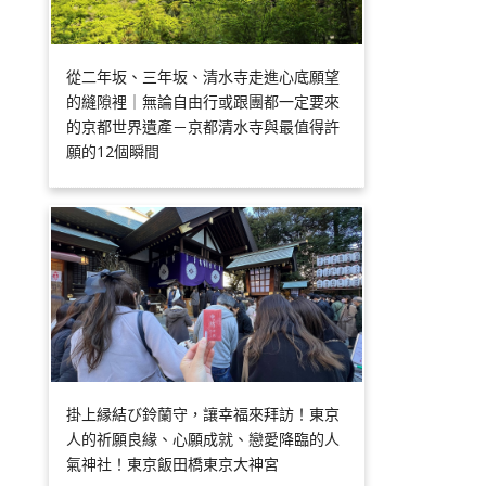
從二年坂、三年坂、清水寺走進心底願望
的縫隙裡｜無論自由行或跟團都一定要來
的京都世界遺產－京都清水寺與最值得許
願的12個瞬間
掛上縁結び鈴蘭守，讓幸福來拜訪！東京
人的祈願良緣、心願成就、戀愛降臨的人
氣神社！東京飯田橋東京大神宮