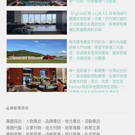
房一日遊、住宿優惠一次整理
【Agoda訂房 x CJ夫人】日本自由行
嚴選住宿名單一次看！內行旅行者的
方法挑選日本質感住宿，每周更新專
屬訂房優惠與折扣碼
每天醒來都是不同的海！瀨戶內海藝
術祭入門攻略：夜宿宇野港三天兩
夜，完成跳島直島與豐島、藝術祭護
照、交通住宿一次整理
每一盒和菓子，都藏著一位想記住的
人！東京銀座甜點散策，沿著中央通
走進木村家、空也、虎屋、資生堂
Parlour等百年老舖與限定甜點，一
次匯集日本五百年的伴手禮文化
品牌服務項目
專題採訪｜人物專訪、品牌專訪、地方專訪、活動專訪
專題代編｜企業刊物、地方刊物、商業專欄、商業文案
專題策劃｜商業策展、活動策展、旅行策展、生活策展