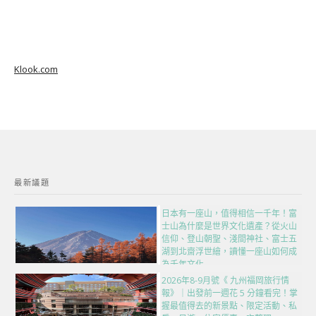
Klook.com
最新議題
日本有一座山，值得相信一千年！富
士山為什麼是世界文化遺產？從火山
信仰、登山朝聖、淺間神社、富士五
湖到北齋浮世繪，讀懂一座山如何成
為千年文化
2026年8-9月號《 九州福岡旅行情
報》｜出發前一週花 5 分鐘看完！掌
握最值得去的新景點、限定活動、私