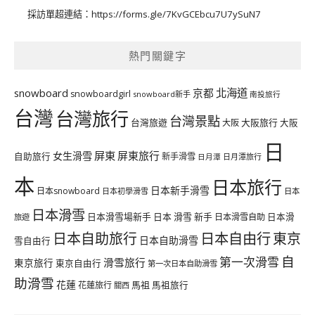
採訪單超連結：
https://forms.gle/7KvGCEbcu7U7ySuN7
熱門關鍵字
北海道
snowboard
京都
snowboardgirl
snowboard新手
南投旅行
台灣
台灣旅行
台灣景點
台灣旅遊
大阪旅行
大阪
大阪
日
屏東
屏東旅行
女生滑雪
自助旅行
新手滑雪
日月潭旅行
日月潭
本
日本旅行
日本新手滑雪
日本snowboard
日本初學滑雪
日本
日本滑雪
日本滑雪場新手
日本 滑雪 新手
日本滑雪自助
日本滑
旅遊
日本自由行
日本自助旅行
東京
日本自助滑雪
雪自由行
自
第一次滑雪
滑雪旅行
東京旅行
東京自由行
第一次日本自助滑雪
助滑雪
花蓮
馬祖
花蓮旅行
馬祖旅行
關西