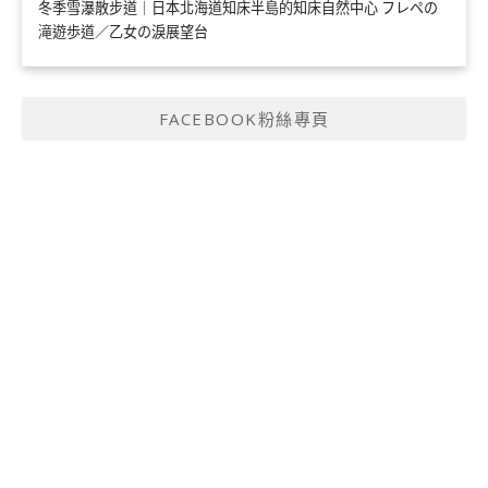
冬季雪瀑散步道｜日本北海道知床半島的知床自然中心 フレペの
滝遊歩道／乙女の淚展望台
FACEBOOK粉絲專頁