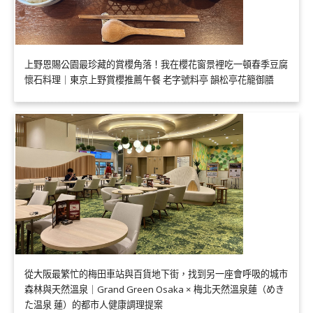
上野恩賜公園最珍藏的賞櫻角落！我在櫻花窗景裡吃一頓春季豆腐
懷石料理｜東京上野賞櫻推薦午餐 老字號料亭 韻松亭花籠御膳
從大阪最繁忙的梅田車站與百貨地下街，找到另一座會呼吸的城市
森林與天然溫泉｜Grand Green Osaka × 梅北天然溫泉蓮（めき
た温泉 蓮）的都市人健康調理提案