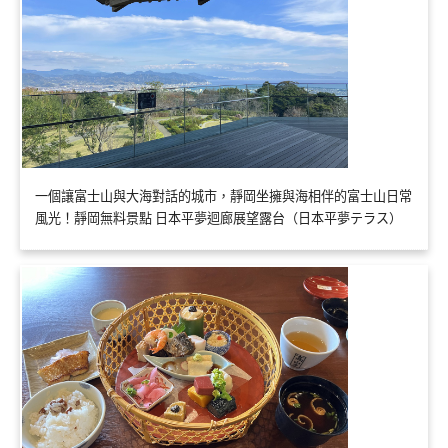
一個讓富士山與大海對話的城市，靜岡坐擁與海相伴的富士山日常
風光！靜岡無料景點 日本平夢迴廊展望露台（日本平夢テラス）