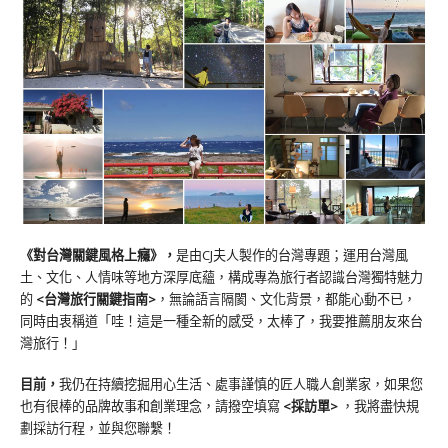
《對台灣關鍵風格上癮》
，
是由CJ夫人製作的台灣專題；運用台灣風
土、文化、人情味等地方深厚底蘊，構成專為旅行者認識台灣獨特魅力
的
<台灣旅行關鍵指南>
，無論語言隔閡、文化背景，都能心動不已，
同時由衷稱道「哇！這是一種全新的感受，太棒了，我要推薦朋友來台
灣旅行！」
目前，
我仍在持續挖掘用心生活、處事謹慎的匠人職人創業家，如果您
也有很棒的品牌故事和創業理念，請撥空填寫
<
採訪單
>
，我將盡快規
劃採訪行程，並與您聯繫！