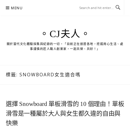
Skip
MENU
to
content
。CJ夫人。
關於當代文化體驗採集與紀錄的一切。「目前正在旅居各地，挖掘用心生活、處
事謹慎的匠人職人創業家，一起共榮、共好！」
標籤:
SNOWBOARD女生適合嗎
選擇 Snowboard 單板滑雪的 10 個理由！單板
滑雪是一種屬於大人與女生都久違的自由與
快樂