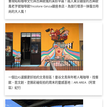
重現昭和咖啡文化與古典歐風的美好早晨！踏入東京銀座的古典歐
風老字號咖啡館Tricolore Ginza銀座本店，為旅行增添一抹復古時
尚的大人風！
一個比IG濾鏡更好拍的文青街區！曼谷文青與年輕人喝咖啡、找餐
館、逛文創、塗鴉彩繪街拍的周末的靈感基地｜ARI AREA（阿里
區）紀行