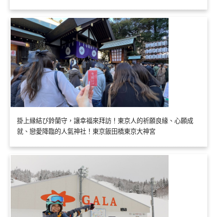
掛上縁結び鈴蘭守，讓幸福來拜訪！東京人的祈願良緣、心願成
就、戀愛降臨的人氣神社！東京飯田橋東京大神宮