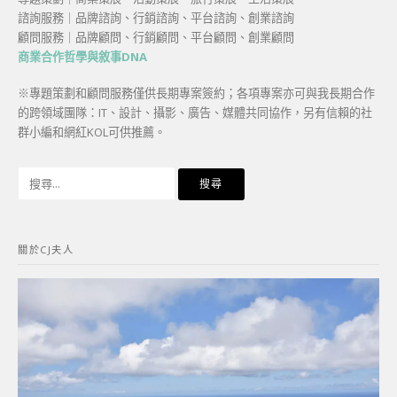
諮詢服務｜品牌諮詢、行銷諮詢、平台諮詢、創業諮詢
顧問服務｜品牌顧問、行銷顧問、平台顧問、創業顧問
商業合作哲學與敘事DNA
※專題策劃和顧問服務僅供長期專案簽約；各項專案亦可與我長期合作
的跨領域團隊：IT、設計、攝影、廣告、媒體共同協作，另有信賴的社
群小編和網紅KOL可供推薦。
搜
尋
關
鍵
關於CJ夫人
字: