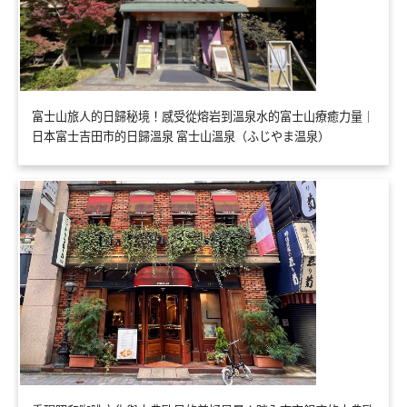
富士山旅人的日歸秘境！感受從熔岩到溫泉水的富士山療癒力量｜
日本富士吉田市的日歸溫泉 富士山溫泉（ふじやま温泉）