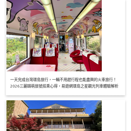
一天完成台灣環島旅行，一輛不用趕行程也能盡興的火車旅行！
2026三麗鷗萌旅號搭乘心得，易遊網環島之星觀光列車體驗解析