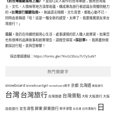
《對台灣關鍵風格上癮》
，
是由CJ夫人製作的台灣專題；運用台灣風
土、文化、人情味等地方深厚底蘊，構成專為旅行者認識台灣獨特魅力
的
<台灣旅行關鍵指南>
，無論語言隔閡、文化背景，都能心動不已，
同時由衷稱道「哇！這是一種全新的感受，太棒了，我要推薦朋友來台
灣旅行！」
目前，
我仍在持續挖掘用心生活、處事謹慎的匠人職人創業家，如果您
也有很棒的品牌故事和創業理念，請撥空填寫
<
採訪單
>
，我將盡快規
劃採訪行程，並與您聯繫！
採訪單超連結：
https://forms.gle/7KvGCEbcu7U7ySuN7
熱門關鍵字
北海道
snowboard
京都
snowboardgirl
snowboard新手
南投旅行
台灣
台灣旅行
台灣景點
台灣旅遊
大阪旅行
大阪
大阪
日
屏東
屏東旅行
女生滑雪
自助旅行
新手滑雪
日月潭旅行
日月潭