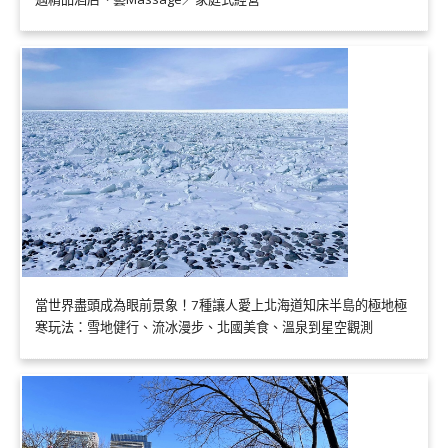
當世界盡頭成為眼前景象！7種讓人愛上北海道知床半島的極地極
寒玩法：雪地健行、流冰漫步、北國美食、溫泉到星空觀測