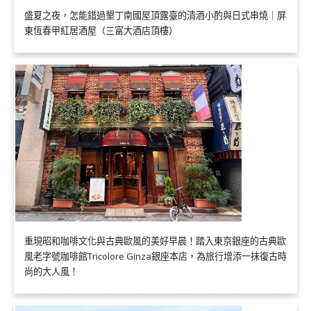
盛夏之夜，怎能錯過墾丁南國屋頂露臺的清酒小酌與日式串燒｜屏
東恆春甲紅居酒屋（三富大酒店頂樓）
重現昭和咖啡文化與古典歐風的美好早晨！踏入東京銀座的古典歐
風老字號咖啡館Tricolore Ginza銀座本店，為旅行增添一抹復古時
尚的大人風！