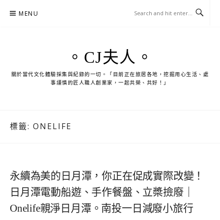
Skip
MENU
to
content
。CJ夫人。
關於當代文化體驗採集與紀錄的一切。「目前正在旅居各地，挖掘用心生活、處
事謹慎的匠人職人創業家，一起共榮、共好！」
標籤:
ONELIFE
永續為美的日月潭，你正在促成實際改變！
日月潭電動船遊、手作餐盤、立槳撿廢｜
Onelife親淨日月潭。南投一日減廢小旅行