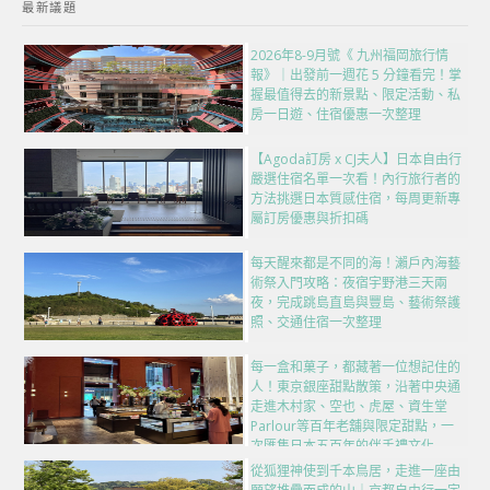
最新議題
2026年8-9月號《 九州福岡旅行情
報》｜出發前一週花 5 分鐘看完！掌
握最值得去的新景點、限定活動、私
房一日遊、住宿優惠一次整理
【Agoda訂房 x CJ夫人】日本自由行
嚴選住宿名單一次看！內行旅行者的
方法挑選日本質感住宿，每周更新專
屬訂房優惠與折扣碼
每天醒來都是不同的海！瀨戶內海藝
術祭入門攻略：夜宿宇野港三天兩
夜，完成跳島直島與豐島、藝術祭護
照、交通住宿一次整理
每一盒和菓子，都藏著一位想記住的
人！東京銀座甜點散策，沿著中央通
走進木村家、空也、虎屋、資生堂
Parlour等百年老舖與限定甜點，一
次匯集日本五百年的伴手禮文化
從狐狸神使到千本鳥居，走進一座由