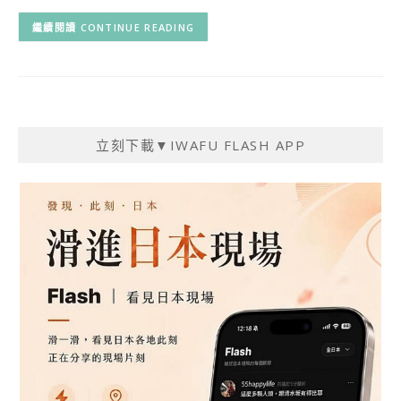
CONTINUE READING
立刻下載▼IWAFU FLASH APP