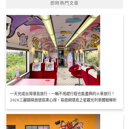
即時熱門文章
一天完成台灣環島旅行，一輛不用趕行程也能盡興的火車旅行！
2026三麗鷗萌旅號搭乘心得，易遊網環島之星觀光列車體驗解析