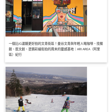
一個比IG濾鏡更好拍的文青街區！曼谷文青與年輕人喝咖啡、找餐
館、逛文創、塗鴉彩繪街拍的周末的靈感基地｜ARI AREA（阿里
區）紀行