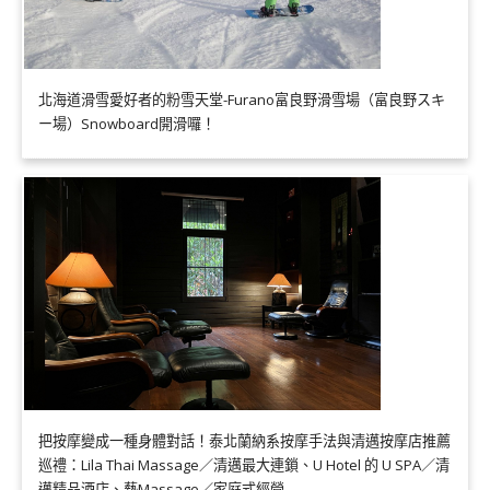
北海道滑雪愛好者的粉雪天堂-Furano富良野滑雪場（富良野スキ
ー場）Snowboard開滑囉！
把按摩變成一種身體對話！泰北蘭納系按摩手法與清邁按摩店推薦
巡禮：Lila Thai Massage／清邁最大連鎖、U Hotel 的 U SPA／清
邁精品酒店、藝Massage／家庭式經營