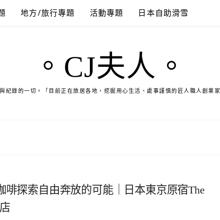
題
地方/旅行專題
活動專題
日本自助滑雪
。CJ夫人。
與紀錄的一切。「目前正在旅居各地，挖掘用心生活、處事謹慎的匠人職人創業
咖啡探索自由奔放的可能｜日本東京原宿The
道店