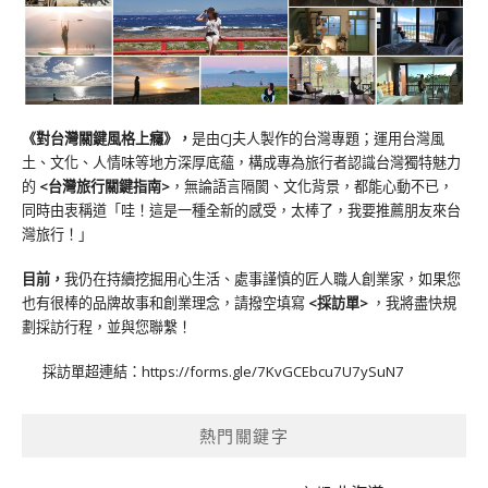
《對台灣關鍵風格上癮》
，
是由CJ夫人製作的台灣專題；運用台灣風
土、文化、人情味等地方深厚底蘊，構成專為旅行者認識台灣獨特魅力
的
<台灣旅行關鍵指南>
，無論語言隔閡、文化背景，都能心動不已，
同時由衷稱道「哇！這是一種全新的感受，太棒了，我要推薦朋友來台
灣旅行！」
目前，
我仍在持續挖掘用心生活、處事謹慎的匠人職人創業家，如果您
也有很棒的品牌故事和創業理念，請撥空填寫
<
採訪單
>
，我將盡快規
劃採訪行程，並與您聯繫！
採訪單超連結：
https://forms.gle/7KvGCEbcu7U7ySuN7
熱門關鍵字