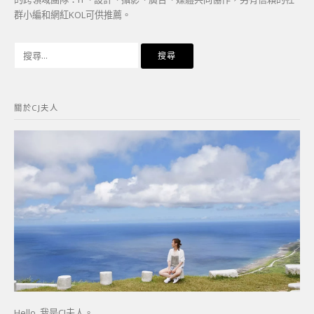
群小編和網紅KOL可供推薦。
搜
尋
關
鍵
關於CJ夫人
字:
Hello, 我是CJ夫人。