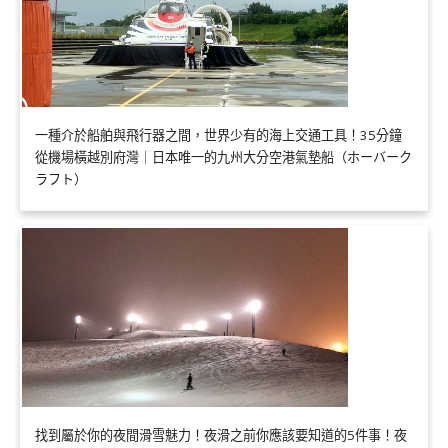
一種介於船舶與飛行器之間，世界少有的海上交通工具！35分鐘
從機場橫越別府灣｜日本唯一的九州大分空港氣墊船（ホーバーク
ラフト）
找到屬於你的夜間滑雪魅力！夜滑之前你應該要知道的5件事！夜