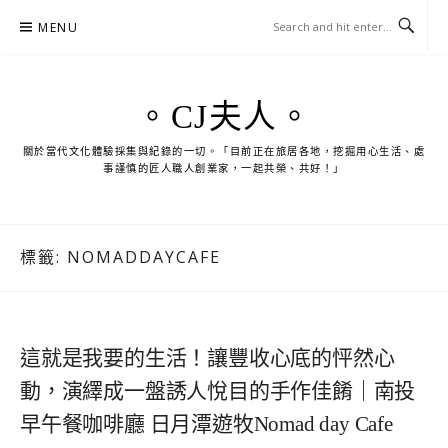
Skip
MENU
to
content
。CJ夫人。
關於當代文化體驗採集與紀錄的一切。「目前正在旅居各地，挖掘用心生活、處
事謹慎的匠人職人創業家，一起共榮、共好！」
標籤:
NOMADDAYCAFE
這就是我要的生活！讓豐收心底的怦然心
動，演繹成一盤誘人悅目的手作佳餚｜南投
早午餐咖啡廳 日月潭遊牧Nomad day Cafe