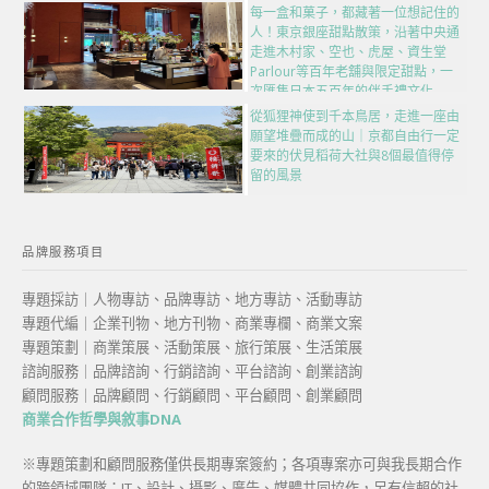
每一盒和菓子，都藏著一位想記住的
人！東京銀座甜點散策，沿著中央通
走進木村家、空也、虎屋、資生堂
Parlour等百年老舖與限定甜點，一
次匯集日本五百年的伴手禮文化
從狐狸神使到千本鳥居，走進一座由
願望堆疊而成的山｜京都自由行一定
要來的伏見稻荷大社與8個最值得停
留的風景
品牌服務項目
專題採訪｜人物專訪、品牌專訪、地方專訪、活動專訪
專題代編｜企業刊物、地方刊物、商業專欄、商業文案
專題策劃｜商業策展、活動策展、旅行策展、生活策展
諮詢服務｜品牌諮詢、行銷諮詢、平台諮詢、創業諮詢
顧問服務｜品牌顧問、行銷顧問、平台顧問、創業顧問
商業合作哲學與敘事DNA
※專題策劃和顧問服務僅供長期專案簽約；各項專案亦可與我長期合作
的跨領域團隊：IT、設計、攝影、廣告、媒體共同協作，另有信賴的社