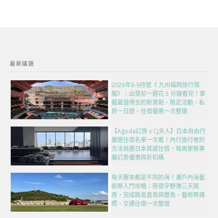
最新議題
2026年8-9月號《 九州福岡旅行情
報》｜出發前一週花 5 分鐘看完！掌
握最值得去的新景點、限定活動、私
房一日遊、住宿優惠一次整理
【Agoda訂房 x CJ夫人】日本自由行
嚴選住宿名單一次看！內行旅行者的
方法挑選日本質感住宿，每周更新專
屬訂房優惠與折扣碼
每天醒來都是不同的海！瀨戶內海藝
術祭入門攻略：夜宿宇野港三天兩
夜，完成跳島直島與豐島、藝術祭護
照、交通住宿一次整理