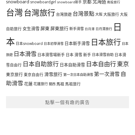
北海道
snowboard
京都
snowboardgirl
snowboard新手
南投旅行
台灣
台灣旅行
台灣景點
台灣旅遊
大阪旅行
大阪
大阪
日
屏東
屏東旅行
女生滑雪
自助旅行
新手滑雪
日月潭旅行
日月潭
本
日本旅行
日本新手滑雪
日本snowboard
日本初學滑雪
日本
日本滑雪
日本滑雪場新手
日本 滑雪 新手
日本滑雪自助
日本滑
旅遊
日本自由行
日本自助旅行
東京
日本自助滑雪
雪自由行
自
第一次滑雪
滑雪旅行
東京旅行
東京自由行
第一次日本自助滑雪
助滑雪
花蓮
馬祖
花蓮旅行
馬祖旅行
關西
點擊一個有趣的廣告