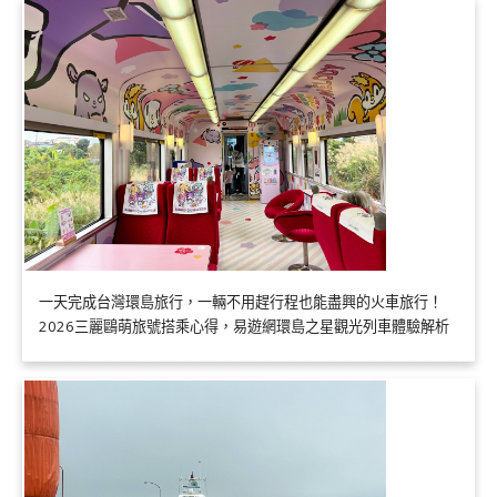
一天完成台灣環島旅行，一輛不用趕行程也能盡興的火車旅行！
2026三麗鷗萌旅號搭乘心得，易遊網環島之星觀光列車體驗解析