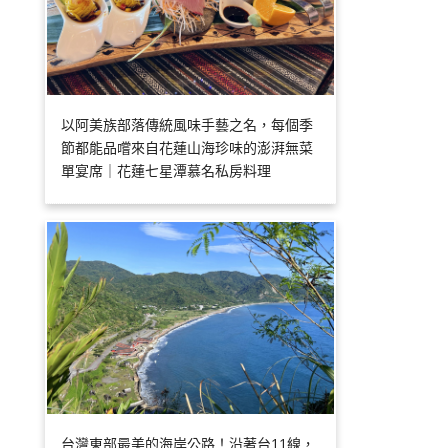
以阿美族部落傳統風味手藝之名，每個季
節都能品嚐來自花蓮山海珍味的澎湃無菜
單宴席｜花蓮七星潭慕名私房料理
台灣東部最美的海岸公路！沿著台11線，