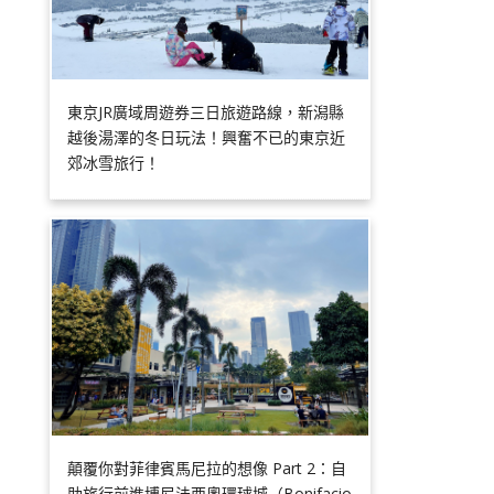
東京JR廣域周遊券三日旅遊路線，新潟縣
越後湯澤的冬日玩法！興奮不已的東京近
郊冰雪旅行！
顛覆你對菲律賓馬尼拉的想像 Part 2：自
助旅行前進博尼法西奧環球城（Bonifacio