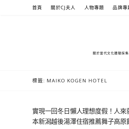
Skip
首頁
關於CJ夫人
人物專題
品牌專
to
content
關於當代文化體驗採集
標籤:
MAIKO KOGEN HOTEL
實現一回冬日懶人理想度假！人來
本新潟越後湯澤住宿推薦舞子高原飯店Ma