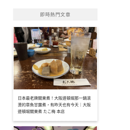
即時熱門文章
日本最老牌關東煮！大阪道頓堀那一鍋滾
燙的章魚甘露煮，有昨天也有今天｜大阪
道頓堀關東煮 たこ梅 本店