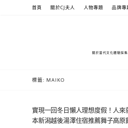
Skip
首頁
關於CJ夫人
人物專題
品牌專
to
content
關於當代文化體驗採集
標籤:
MAIKO
實現一回冬日懶人理想度假！人來
本新潟越後湯澤住宿推薦舞子高原飯店Ma