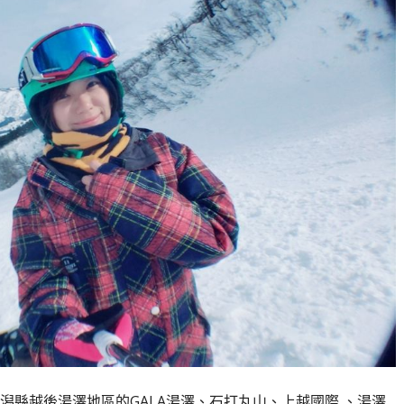
潟縣越後湯澤地區的GALA湯澤、石打丸山、上越國際 、湯澤