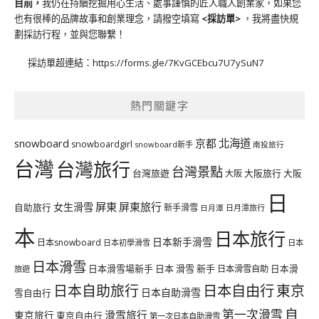
目前，
我仍在持續挖掘用心生活、處事謹慎的匠人職人創業家，如果您
也有很棒的品牌故事和創業理念，請撥空填寫
<
採訪單
>
，我將盡快規
劃採訪行程，並與您聯繫！
採訪單超連結：
https://forms.gle/7KvGCEbcu7U7ySuN7
熱門關鍵字
北海道
snowboard
京都
snowboardgirl
snowboard新手
南投旅行
台灣
台灣旅行
台灣景點
台灣旅遊
大阪旅行
大阪
大阪
日
屏東
屏東旅行
女生滑雪
自助旅行
新手滑雪
日月潭旅行
日月潭
本
日本旅行
日本新手滑雪
日本snowboard
日本初學滑雪
日本
日本滑雪
日本滑雪場新手
日本 滑雪 新手
日本滑雪自助
日本滑
旅遊
日本自由行
日本自助旅行
東京
日本自助滑雪
雪自由行
自
第一次滑雪
滑雪旅行
東京旅行
東京自由行
第一次日本自助滑雪