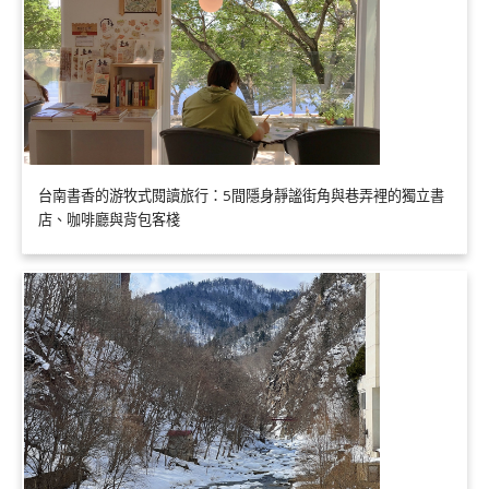
台南書香的游牧式閱讀旅行：5間隱身靜謐街角與巷弄裡的獨立書
店、咖啡廳與背包客棧