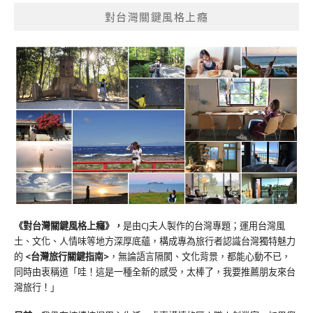
對台灣關鍵風格上癮
《對台灣關鍵風格上癮》
，
是由CJ夫人製作的台灣專題；運用台灣風
土、文化、人情味等地方深厚底蘊，構成專為旅行者認識台灣獨特魅力
的
<台灣旅行關鍵指南>
，無論語言隔閡、文化背景，都能心動不已，
同時由衷稱道「哇！這是一種全新的感受，太棒了，我要推薦朋友來台
灣旅行！」