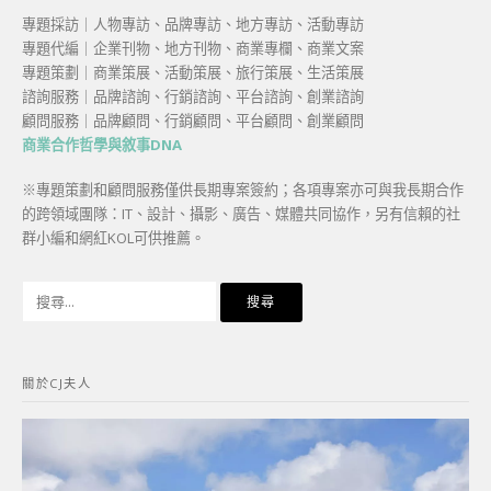
專題採訪｜人物專訪、品牌專訪、地方專訪、活動專訪
專題代編｜企業刊物、地方刊物、商業專欄、商業文案
專題策劃｜商業策展、活動策展、旅行策展、生活策展
諮詢服務｜品牌諮詢、行銷諮詢、平台諮詢、創業諮詢
顧問服務｜品牌顧問、行銷顧問、平台顧問、創業顧問
商業合作哲學與敘事DNA
※專題策劃和顧問服務僅供長期專案簽約；各項專案亦可與我長期合作
的跨領域團隊：IT、設計、攝影、廣告、媒體共同協作，另有信賴的社
群小編和網紅KOL可供推薦。
搜
尋
關
鍵
關於CJ夫人
字: