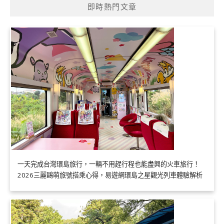
即時熱門文章
一天完成台灣環島旅行，一輛不用趕行程也能盡興的火車旅行！
2026三麗鷗萌旅號搭乘心得，易遊網環島之星觀光列車體驗解析