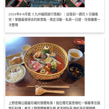
2026年8-9月號《 九州福岡旅行情報》｜出發前一週花 5 分鐘看
完！掌握最值得去的新景點、限定活動、私房一日遊、住宿優惠一
次整理
上野恩賜公園最珍藏的賞櫻角落！我在櫻花窗景裡吃一頓春季豆腐
懷石料理｜東京上野賞櫻推薦午餐 老字號料亭 韻松亭花籠御膳