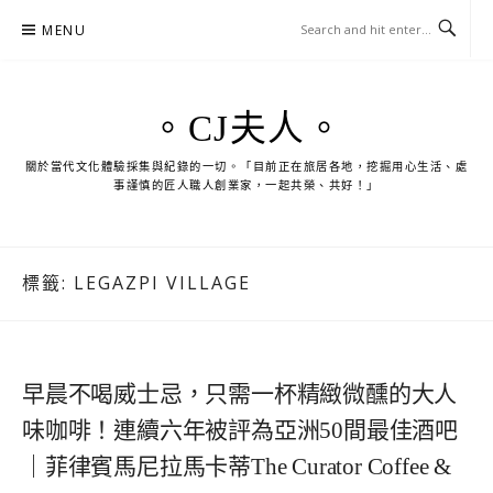
Skip
MENU
to
content
。CJ夫人。
關於當代文化體驗採集與紀錄的一切。「目前正在旅居各地，挖掘用心生活、處
事謹慎的匠人職人創業家，一起共榮、共好！」
標籤:
LEGAZPI VILLAGE
早晨不喝威士忌，只需一杯精緻微醺的大人
味咖啡！連續六年被評為亞洲50間最佳酒吧
｜菲律賓馬尼拉馬卡蒂The Curator Coffee &