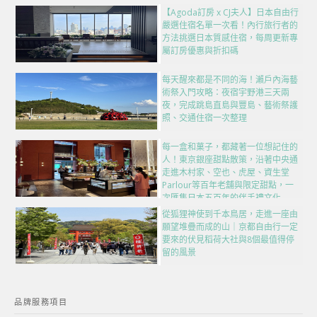
【Agoda訂房 x CJ夫人】日本自由行
嚴選住宿名單一次看！內行旅行者的
方法挑選日本質感住宿，每周更新專
屬訂房優惠與折扣碼
每天醒來都是不同的海！瀨戶內海藝
術祭入門攻略：夜宿宇野港三天兩
夜，完成跳島直島與豐島、藝術祭護
照、交通住宿一次整理
每一盒和菓子，都藏著一位想記住的
人！東京銀座甜點散策，沿著中央通
走進木村家、空也、虎屋、資生堂
Parlour等百年老舖與限定甜點，一
次匯集日本五百年的伴手禮文化
從狐狸神使到千本鳥居，走進一座由
願望堆疊而成的山｜京都自由行一定
要來的伏見稻荷大社與8個最值得停
留的風景
品牌服務項目