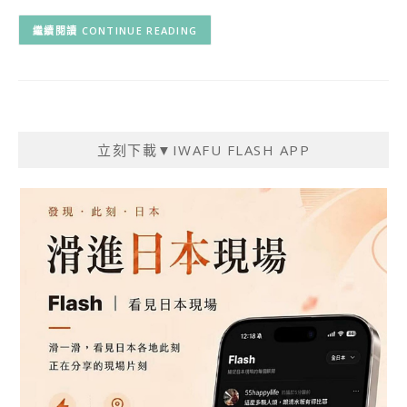
CONTINUE READING
立刻下載▼IWAFU FLASH APP