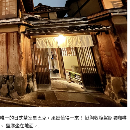
唯一的日式茶室星巴克，果然值得一來！ 挺胸收腹盤腿喝咖啡
。 盤腿坐在地面，…