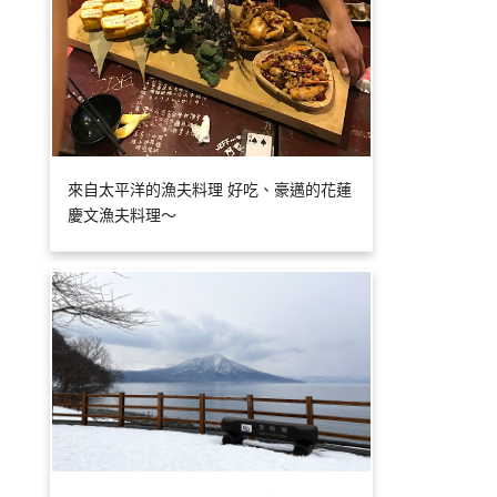
來自太平洋的漁夫料理 好吃、豪邁的花蓮
慶文漁夫料理～