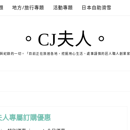
題
地方/旅行專題
活動專題
日本自助滑雪
。CJ夫人。
與紀錄的一切。「目前正在旅居各地，挖掘用心生活、處事謹慎的匠人職人創業
夫人專屬訂購優惠