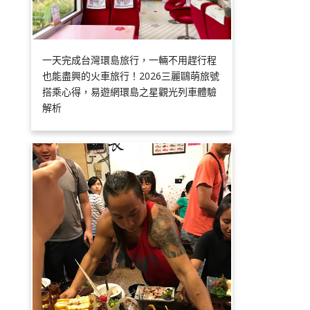
一天完成台灣環島旅行，一輛不用趕行程
也能盡興的火車旅行！2026三麗鷗萌旅號
搭乘心得，易遊網環島之星觀光列車體驗
解析