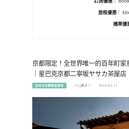
訂房優惠
｜
boo
旅程優惠
｜
k
機票優
京都限定！全世界唯一的百年町家
｜星巴克京都二寧坂ヤサカ茶屋店
。CJ夫人。
2026-03-11
品味日本輕奢度假地