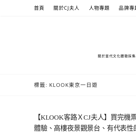
Skip
首頁
關於CJ夫人
人物專題
品牌專
to
content
關於當代文化體驗採集
標籤:
KLOOK東京一日遊
【KLOOK客路ＸCJ夫人】買完
體驗、高樓夜景觀景台、有代表性