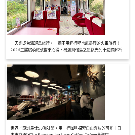
一天完成台灣環島旅行，一輛不用趕行程也能盡興的火車旅行！
2026三麗鷗萌旅號搭乘心得，易遊網環島之星觀光列車體驗解析
世界／亞洲最佳50咖啡館，用一杯咖啡探索自由奔放的可能｜日
本東京原宿The Roastery by Nozy Coffee Cafe表參道店