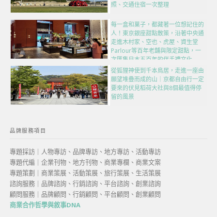
照、交通住宿一次整理
每一盒和菓子，都藏著一位想記住的
人！東京銀座甜點散策，沿著中央通
走進木村家、空也、虎屋、資生堂
Parlour等百年老舖與限定甜點，一
次匯集日本五百年的伴手禮文化
從狐狸神使到千本鳥居，走進一座由
願望堆疊而成的山｜京都自由行一定
要來的伏見稻荷大社與8個最值得停
留的風景
品牌服務項目
專題採訪｜人物專訪、品牌專訪、地方專訪、活動專訪
專題代編｜企業刊物、地方刊物、商業專欄、商業文案
專題策劃｜商業策展、活動策展、旅行策展、生活策展
諮詢服務｜品牌諮詢、行銷諮詢、平台諮詢、創業諮詢
顧問服務｜品牌顧問、行銷顧問、平台顧問、創業顧問
商業合作哲學與敘事DNA