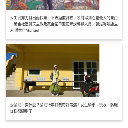
人生因努力付出而快樂，不去過度計較，才能得到心靈最大的自由
－萬金社區與天主教及萬金聖母聖殿解說導覽人員／藝識咖啡店主
人 潘智仁Michael
去蘭嶼，穿什麼？蘭嶼行李打包帶好帶滿！女生騎車、玩水、防曬
穿搭都顧到了