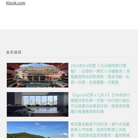
Klook.com
最新議題
2026年8-9月號《 九州福岡旅行情
報》｜出發前一週花 5 分鐘看完！掌
握最值得去的新景點、限定活動、私
房一日遊、住宿優惠一次整理
【Agoda訂房 x CJ夫人】日本自由行
嚴選住宿名單一次看！內行旅行者的
方法挑選日本質感住宿，每周更新專
屬訂房優惠與折扣碼
每天醒來都是不同的海！瀨戶內海藝
術祭入門攻略：夜宿宇野港三天兩
夜，完成跳島直島與豐島、藝術祭護