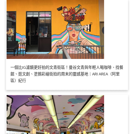
一個比IG濾鏡更好拍的文青街區！曼谷文青與年輕人喝咖啡、找餐
館、逛文創、塗鴉彩繪街拍的周末的靈感基地｜ARI AREA（阿里
區）紀行