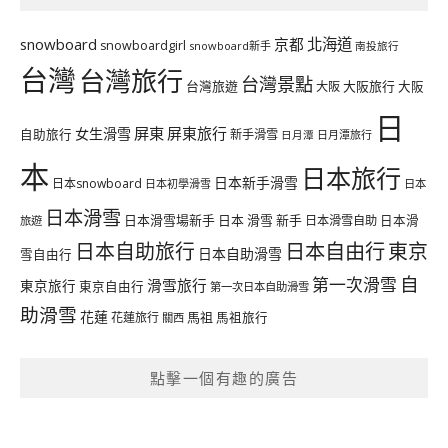
北海道
snowboard
京都
snowboardgirl
snowboard新手
南投旅行
台灣
台灣旅行
台灣景點
台灣旅遊
大阪旅行
大阪
大阪
日
屏東
屏東旅行
女生滑雪
自助旅行
新手滑雪
日月潭旅行
日月潭
本
日本旅行
日本新手滑雪
日本snowboard
日本初學滑雪
日本
日本滑雪
日本滑雪場新手
日本 滑雪 新手
日本滑雪自助
日本滑
旅遊
日本自由行
日本自助旅行
東京
日本自助滑雪
雪自由行
自
第一次滑雪
滑雪旅行
東京旅行
東京自由行
第一次日本自助滑雪
助滑雪
花蓮
馬祖
花蓮旅行
馬祖旅行
關西
點擊一個有趣的廣告