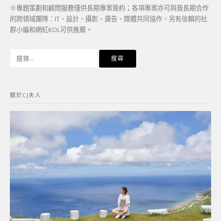
※專題策劃和顧問服務僅供長期專案簽約；各項專案亦可與我長期合作
的跨領域團隊：IT、設計、攝影、廣告、媒體共同協作，另有信賴的社
群小編和網紅KOL可供推薦。
搜
尋
關
鍵
關於CJ夫人
字: