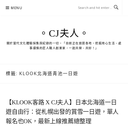
Skip
MENU
to
content
。CJ夫人。
關於當代文化體驗採集與紀錄的一切。「目前正在旅居各地，挖掘用心生活、處
事謹慎的匠人職人創業家，一起共榮、共好！」
標籤:
KLOOK北海道青池一日遊
【KLOOK客路 X CJ夫人】日本北海道一日
遊自由行：從札幌出發的賞雪一日遊，單人
報名也OK，最新上線推薦總整理