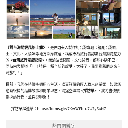
《對台灣關鍵風格上癮》
，
是由CJ夫人製作的台灣專題；運用台灣風
土、文化、人情味等地方深厚底蘊，構成專為旅行者認識台灣獨特魅力
的
<台灣旅行關鍵指南>
，無論語言隔閡、文化背景，都能心動不已，
同時由衷稱道「哇！這是一種全新的感受，太棒了，我要推薦朋友來台
灣旅行！」
目前，
我仍在持續挖掘用心生活、處事謹慎的匠人職人創業家，如果您
也有很棒的品牌故事和創業理念，請撥空填寫
<
採訪單
>
，我將盡快規
劃採訪行程，並與您聯繫！
採訪單超連結：
https://forms.gle/7KvGCEbcu7U7ySuN7
熱門關鍵字