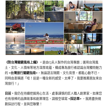
《對台灣關鍵風格上癮》
，
是由CJ夫人製作的台灣專題；運用台灣風
土、文化、人情味等地方深厚底蘊，構成專為旅行者認識台灣獨特魅力
的
<台灣旅行關鍵指南>
，無論語言隔閡、文化背景，都能心動不已，
同時由衷稱道「哇！這是一種全新的感受，太棒了，我要推薦朋友來台
灣旅行！」
目前，
我仍在持續挖掘用心生活、處事謹慎的匠人職人創業家，如果您
也有很棒的品牌故事和創業理念，請撥空填寫
<
採訪單
>
，我將盡快規
劃採訪行程，並與您聯繫！