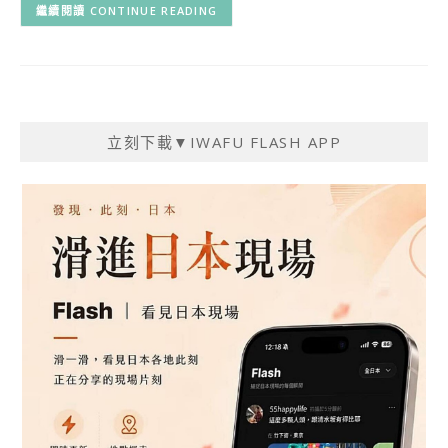
CONTINUE READING
立刻下載▼IWAFU FLASH APP