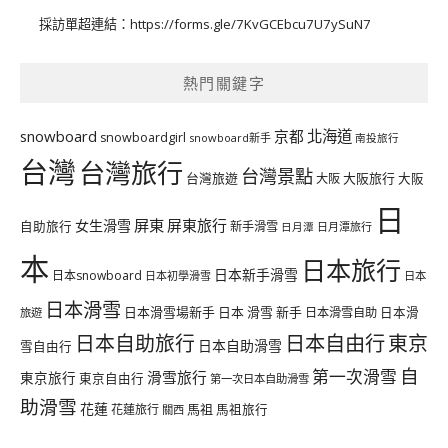
採訪單超連結：
https://forms.gle/7KvGCEbcu7U7ySuN7
熱門關鍵字
北海道
snowboard
京都
snowboardgirl
snowboard新手
南投旅行
台灣
台灣旅行
台灣景點
台灣旅遊
大阪旅行
大阪
大阪
日
屏東
屏東旅行
女生滑雪
自助旅行
新手滑雪
日月潭旅行
日月潭
本
日本旅行
日本新手滑雪
日本snowboard
日本初學滑雪
日本
日本滑雪
日本滑雪場新手
日本 滑雪 新手
日本滑雪自助
日本滑
旅遊
日本自由行
日本自助旅行
東京
日本自助滑雪
雪自由行
自
第一次滑雪
滑雪旅行
東京旅行
東京自由行
第一次日本自助滑雪
助滑雪
花蓮
馬祖
花蓮旅行
馬祖旅行
關西