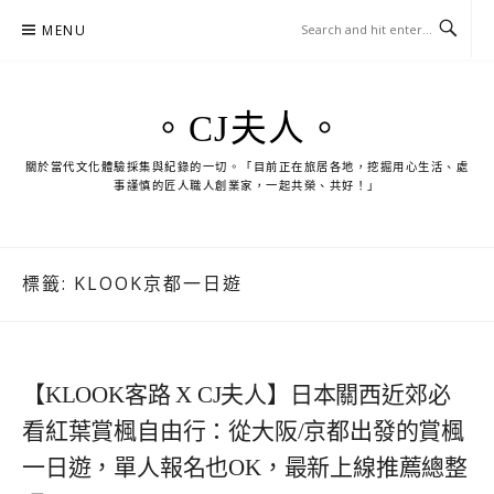
Skip
MENU
to
content
。CJ夫人。
關於當代文化體驗採集與紀錄的一切。「目前正在旅居各地，挖掘用心生活、處
事謹慎的匠人職人創業家，一起共榮、共好！」
標籤:
KLOOK京都一日遊
【KLOOK客路 X CJ夫人】日本關西近郊必
看紅葉賞楓自由行：從大阪/京都出發的賞楓
一日遊，單人報名也OK，最新上線推薦總整