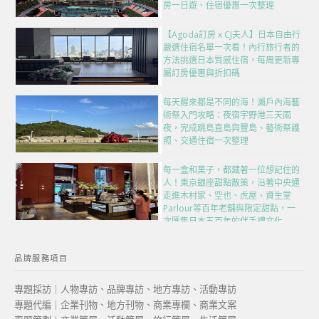
房一日遊、住宿優惠一次整理
【Agoda訂房 x CJ夫人】日本自由行
嚴選住宿名單一次看！內行旅行者的
方法挑選日本質感住宿，每周更新專
屬訂房優惠與折扣碼
每天醒來都是不同的海！瀨戶內海藝
術祭入門攻略：夜宿宇野港三天兩
夜，完成跳島直島與豐島、藝術祭護
照、交通住宿一次整理
每一盒和菓子，都藏著一位想記住的
人！東京銀座甜點散策，沿著中央通
走進木村家、空也、虎屋、資生堂
Parlour等百年老舖與限定甜點，一
次匯集日本五百年的伴手禮文化
品牌服務項目
專題採訪｜人物專訪、品牌專訪、地方專訪、活動專訪
專題代編｜企業刊物、地方刊物、商業專欄、商業文案