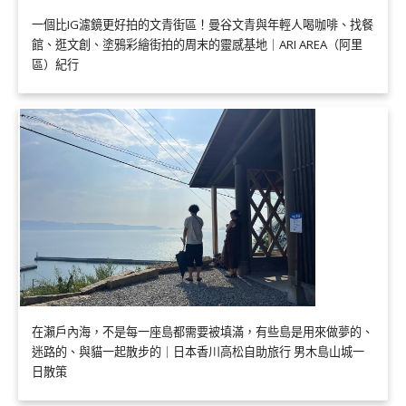
一個比IG濾鏡更好拍的文青街區！曼谷文青與年輕人喝咖啡、找餐
館、逛文創、塗鴉彩繪街拍的周末的靈感基地｜ARI AREA（阿里
區）紀行
在瀨戶內海，不是每一座島都需要被填滿，有些島是用來做夢的、
迷路的、與貓一起散步的｜日本香川高松自助旅行 男木島山城一
日散策