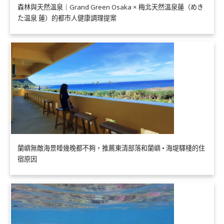
森林與天然溫泉｜Grand Green Osaka × 梅北天然溫泉蓮（めき
た温泉 蓮）的都市人健康調理提案
蘭嶼無敵海景睡幾晚都不夠，推薦東清部落和蘭嶼 • 海堤驛棧的住
宿原因