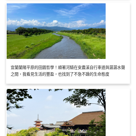
宜蘭蘭陽平原的田園哲學！順著河騎在安農溪自行車道與潺潺水聲
之間，我看見生活的豐盈，也找到了不急不躁的生命態度