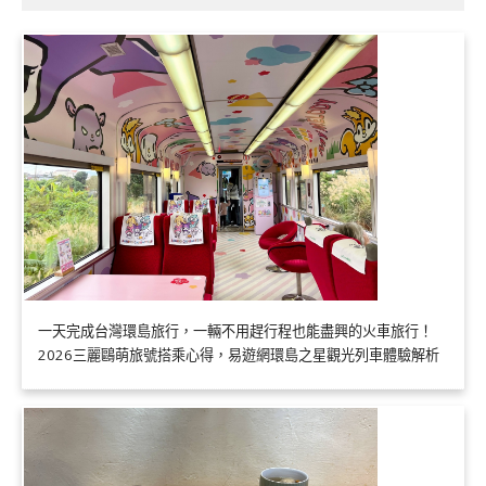
一天完成台灣環島旅行，一輛不用趕行程也能盡興的火車旅行！
2026三麗鷗萌旅號搭乘心得，易遊網環島之星觀光列車體驗解析