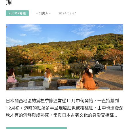
理
KLOOK專題
。CJ夫人。
2024-08-21
日本關西地區的賞楓季節通常從11月中旬開始，一直持續到
12月初，這時的紅葉多半呈現殷紅色或櫻桃紅，山中也瀰漫深
秋才有的沉靜與成熟感，常與日本古老文化的身影交相輝…