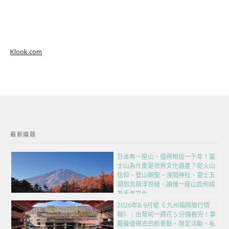
Klook.com
最新議題
日本有一座山，值得相信一千年！富
士山為什麼是世界文化遺產？從火山
信仰、登山朝聖、淺間神社、富士五
湖到北齋浮世繪，讀懂一座山如何成
為千年文化
2026年8-9月號《 九州福岡旅行情
報》｜出發前一週花 5 分鐘看完！掌
握最值得去的新景點、限定活動、私