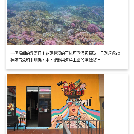
一個晴朗的浮潛日！花蓮豐濱的石梯坪浮潛初體驗，目測超過30
種熱帶魚和珊瑚礁，水下攝影與海洋王國的浮潛紀行