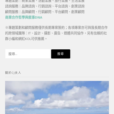
專題策劃｜商業策展、活動策展、旅行策展、生活策展
諮詢服務｜品牌諮詢、行銷諮詢、平台諮詢、創業諮詢
顧問服務｜品牌顧問、行銷顧問、平台顧問、創業顧問
商業合作哲學與敘事DNA
※專題策劃和顧問服務僅供長期專案簽約；各項專案亦可與我長期合作
的跨領域團隊：IT、設計、攝影、廣告、媒體共同協作，另有信賴的社
群小編和網紅KOL可供推薦。
搜
尋
關
鍵
關於CJ夫人
字: