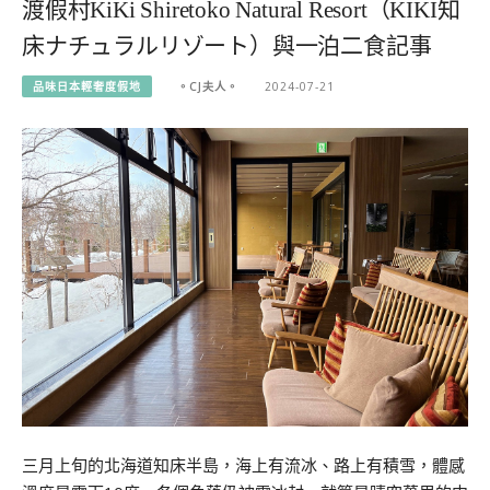
渡假村KiKi Shiretoko Natural Resort（KIKI知
床ナチュラルリゾート）與一泊二食記事
品味日本輕奢度假地
。CJ夫人。
2024-07-21
三月上旬的北海道知床半島，海上有流冰、路上有積雪，體感