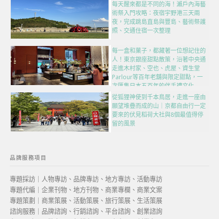
每天醒來都是不同的海！瀨戶內海藝
術祭入門攻略：夜宿宇野港三天兩
夜，完成跳島直島與豐島、藝術祭護
照、交通住宿一次整理
每一盒和菓子，都藏著一位想記住的
人！東京銀座甜點散策，沿著中央通
走進木村家、空也、虎屋、資生堂
Parlour等百年老舖與限定甜點，一
次匯集日本五百年的伴手禮文化
從狐狸神使到千本鳥居，走進一座由
願望堆疊而成的山｜京都自由行一定
要來的伏見稻荷大社與8個最值得停
留的風景
品牌服務項目
專題採訪｜人物專訪、品牌專訪、地方專訪、活動專訪
專題代編｜企業刊物、地方刊物、商業專欄、商業文案
專題策劃｜商業策展、活動策展、旅行策展、生活策展
諮詢服務｜品牌諮詢、行銷諮詢、平台諮詢、創業諮詢