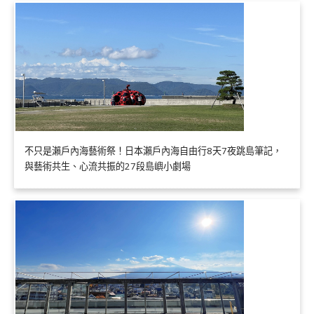
不只是瀨戶內海藝術祭！日本瀨戶內海自由行8天7夜跳島筆記，
與藝術共生、心流共振的27段島嶼小劇場