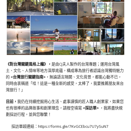
《對台灣關鍵風格上癮》
，
是由CJ夫人製作的台灣專題；運用台灣風
土、文化、人情味等地方深厚底蘊，構成專為旅行者認識台灣獨特魅力
的
<台灣旅行關鍵指南>
，無論語言隔閡、文化背景，都能心動不已，
同時由衷稱道「哇！這是一種全新的感受，太棒了，我要推薦朋友來台
灣旅行！」
目前，
我仍在持續挖掘用心生活、處事謹慎的匠人職人創業家，如果您
也有很棒的品牌故事和創業理念，請撥空填寫
<
採訪單
>
，我將盡快規
劃採訪行程，並與您聯繫！
採訪單超連結：
https://forms.gle/7KvGCEbcu7U7ySuN7