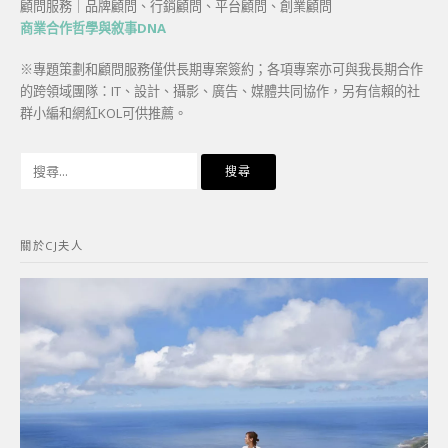
顧問服務｜品牌顧問、行銷顧問、平台顧問、創業顧問
商業合作哲學與敘事DNA
※專題策劃和顧問服務僅供長期專案簽約；各項專案亦可與我長期合作
的跨領域團隊：IT、設計、攝影、廣告、媒體共同協作，另有信賴的社
群小編和網紅KOL可供推薦。
搜
尋
關
鍵
關於CJ夫人
字: