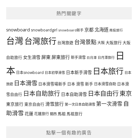
熱門關鍵字
北海道
snowboard
京都
snowboardgirl
snowboard新手
南投旅行
台灣
台灣旅行
台灣景點
台灣旅遊
大阪旅行
大阪
大阪
日
屏東
屏東旅行
女生滑雪
自助旅行
新手滑雪
日月潭旅行
日月潭
本
日本旅行
日本新手滑雪
日本snowboard
日本初學滑雪
日本
日本滑雪
日本滑雪場新手
日本 滑雪 新手
日本滑雪自助
日本滑
旅遊
日本自由行
日本自助旅行
東京
日本自助滑雪
雪自由行
自
第一次滑雪
滑雪旅行
東京旅行
東京自由行
第一次日本自助滑雪
助滑雪
花蓮
馬祖
花蓮旅行
馬祖旅行
關西
點擊一個有趣的廣告