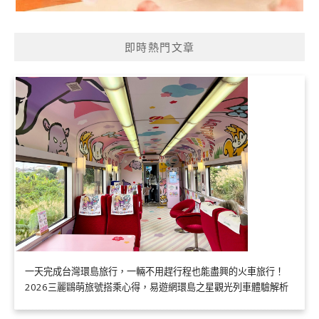
即時熱門文章
一天完成台灣環島旅行，一輛不用趕行程也能盡興的火車旅行！
2026三麗鷗萌旅號搭乘心得，易遊網環島之星觀光列車體驗解析