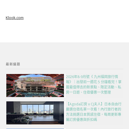
Klook.com
最新議題
2026年8-9月號《 九州福岡旅行情
報》｜出發前一週花 5 分鐘看完！掌
握最值得去的新景點、限定活動、私
房一日遊、住宿優惠一次整理
【Agoda訂房 x CJ夫人】日本自由行
嚴選住宿名單一次看！內行旅行者的
方法挑選日本質感住宿，每周更新專
屬訂房優惠與折扣碼