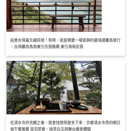
前進台灣最北邊民宿！有時，就是需要一場安靜的邊境感離島旅行
｜台灣離島馬祖東引住宿推薦 東引海角民宿
在清水寺許完願之後，我會找間茶屋坐下來｜京都清水寺旁的朝日
坂午餐推薦 音羽茶寮、抹茶白玉與舞台蕎麥體驗