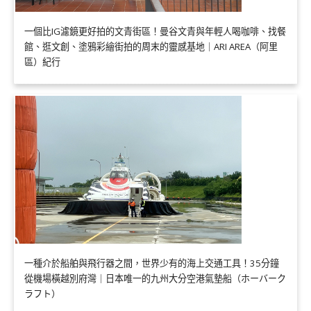
一個比IG濾鏡更好拍的文青街區！曼谷文青與年輕人喝咖啡、找餐
館、逛文創、塗鴉彩繪街拍的周末的靈感基地｜ARI AREA（阿里
區）紀行
一種介於船舶與飛行器之間，世界少有的海上交通工具！35分鐘
從機場橫越別府灣｜日本唯一的九州大分空港氣墊船（ホーバーク
ラフト）