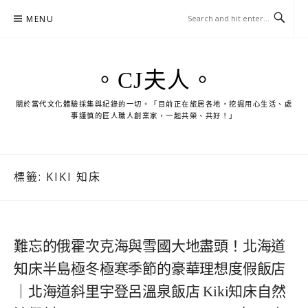
Skip
MENU
to
content
。CJ夫人。
關於當代文化體驗採集與紀錄的一切。「目前正在旅居各地，挖掘用心生活、處
事謹慎的匠人職人創業家，一起共榮、共好！」
標籤:
KIKI 知床
難忘的俄霍次克海與雪國大地盡頭！北海道
知床半島極冬極寒季節的豪華理想度假飯店
｜北海道斜里宇登呂溫泉飯店 Kiki知床自然