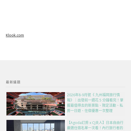
Klook.com
最新議題
2026年8-9月號《 九州福岡旅行情
報》｜出發前一週花 5 分鐘看完！掌
握最值得去的新景點、限定活動、私
房一日遊、住宿優惠一次整理
【Agoda訂房 x CJ夫人】日本自由行
嚴選住宿名單一次看！內行旅行者的