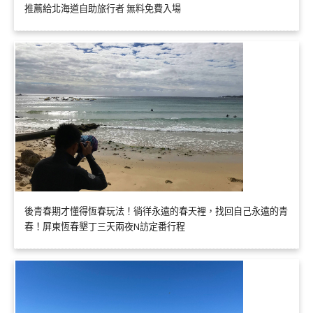
推薦給北海道自助旅行者 無料免費入場
後青春期才懂得恆春玩法！徜徉永遠的春天裡，找回自己永遠的青
春！屏東恆春墾丁三天兩夜N訪定番行程