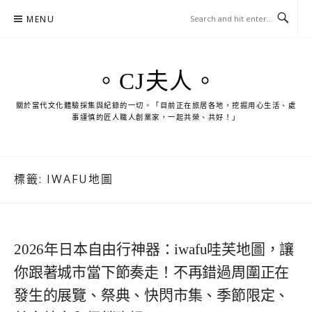
Skip
MENU
to
content
。CJ夫人。
關於當代文化體驗採集與紀錄的一切。「目前正在旅居各地，挖掘用心生活、處
事謹慎的匠人職人創業家，一起共榮、共好！」
標籤:
IWAFU地圖
2026年日本自由行神器：iwafu哇芙地圖，讓
你跟著城市當下節奏走！不再錯過周圍正在
發生的展覽、祭典、快閃市集、季節限定、