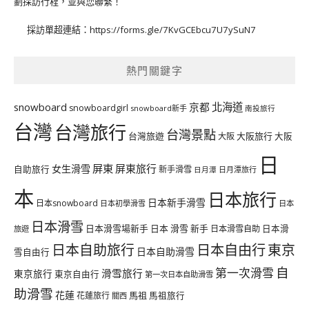
劃採訪行程，並與您聯繫！
採訪單超連結：
https://forms.gle/7KvGCEbcu7U7ySuN7
熱門關鍵字
北海道
snowboard
京都
snowboardgirl
snowboard新手
南投旅行
台灣
台灣旅行
台灣景點
台灣旅遊
大阪旅行
大阪
大阪
日
屏東
屏東旅行
女生滑雪
自助旅行
新手滑雪
日月潭旅行
日月潭
本
日本旅行
日本新手滑雪
日本snowboard
日本初學滑雪
日本
日本滑雪
日本滑雪場新手
日本 滑雪 新手
日本滑雪自助
日本滑
旅遊
日本自由行
日本自助旅行
東京
日本自助滑雪
雪自由行
自
第一次滑雪
滑雪旅行
東京旅行
東京自由行
第一次日本自助滑雪
助滑雪
花蓮
馬祖
花蓮旅行
馬祖旅行
關西