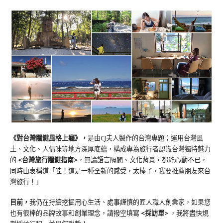
《對台灣關鍵風格上癮》
，
是由CJ夫人製作的台灣專題；運用台灣風
土、文化、人情味等地方深厚底蘊，構成專為旅行者認識台灣獨特魅力
的
<台灣旅行關鍵指南>
，無論語言隔閡、文化背景，都能心動不已，
同時由衷稱道「哇！這是一種全新的感受，太棒了，我要推薦朋友來台
灣旅行！」
目前，
我仍在持續挖掘用心生活、處事謹慎的匠人職人創業家，如果您
也有很棒的品牌故事和創業理念，請撥空填寫
<
採訪單
>
，我將盡快規