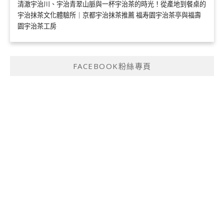
清澈宇治川、宇治青翠山脈與一杯宇治茶的時光！從產地到餐桌的
宇治抹茶文化體驗所｜京都宇治抹茶推薦 福寿園宇治茶亭與福壽
園宇治茶工房
FACEBOOK粉絲專頁