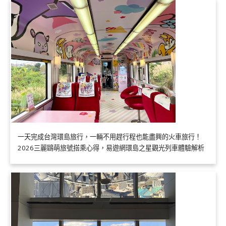
一天完成台灣環島旅行，一輛不用趕行程也能盡興的火車旅行！
2026三麗鷗萌旅號搭乘心得，易遊網環島之星觀光列車體驗解析