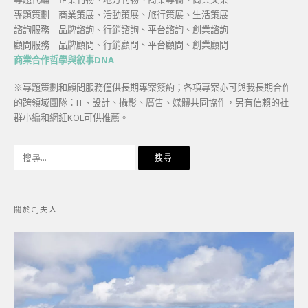
專題策劃｜商業策展、活動策展、旅行策展、生活策展
諮詢服務｜品牌諮詢、行銷諮詢、平台諮詢、創業諮詢
顧問服務｜品牌顧問、行銷顧問、平台顧問、創業顧問
商業合作哲學與敘事DNA
※專題策劃和顧問服務僅供長期專案簽約；各項專案亦可與我長期合作
的跨領域團隊：IT、設計、攝影、廣告、媒體共同協作，另有信賴的社
群小編和網紅KOL可供推薦。
搜
尋
關
鍵
關於CJ夫人
字: