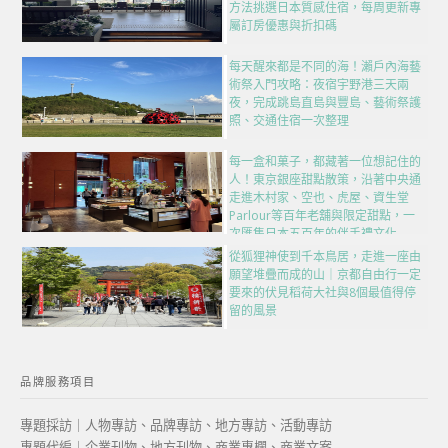
方法挑選日本質感住宿，每周更新專
屬訂房優惠與折扣碼
每天醒來都是不同的海！瀨戶內海藝
術祭入門攻略：夜宿宇野港三天兩
夜，完成跳島直島與豐島、藝術祭護
照、交通住宿一次整理
每一盒和菓子，都藏著一位想記住的
人！東京銀座甜點散策，沿著中央通
走進木村家、空也、虎屋、資生堂
Parlour等百年老舖與限定甜點，一
次匯集日本五百年的伴手禮文化
從狐狸神使到千本鳥居，走進一座由
願望堆疊而成的山｜京都自由行一定
要來的伏見稻荷大社與8個最值得停
留的風景
品牌服務項目
專題採訪｜人物專訪、品牌專訪、地方專訪、活動專訪
專題代編｜企業刊物、地方刊物、商業專欄、商業文案