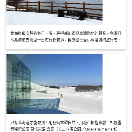
北海道最安靜的冬日一隅，靜得都能聽見冰濤融化的聲音。冬季日
本北海道支笏湖一日遊行程安排，僅獻給喜愛小眾漫遊的旅行者。
只有北海道才能做到！用藝術重塑自然，用城市擁抱寧靜｜札幌雪
景秘境公園 莫埃來沼 公園（モエレ沼公園／Moerenuma Park）