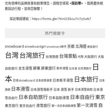
也有很棒的品牌故事和創業理念，請撥空填寫
<
採訪單
>
，我將盡快規
劃採訪行程，並與您聯繫！
採訪單超連結：
https://forms.gle/7KvGCEbcu7U7ySuN7
熱門關鍵字
北海道
snowboard
京都
snowboardgirl
snowboard新手
南投旅行
台灣
台灣旅行
台灣景點
台灣旅遊
大阪旅行
大阪
大阪
日
屏東
屏東旅行
女生滑雪
自助旅行
新手滑雪
日月潭旅行
日月潭
本
日本旅行
日本新手滑雪
日本snowboard
日本初學滑雪
日本
日本滑雪
日本滑雪場新手
日本 滑雪 新手
日本滑雪自助
日本滑
旅遊
日本自由行
日本自助旅行
東京
日本自助滑雪
雪自由行
自
第一次滑雪
滑雪旅行
東京旅行
東京自由行
第一次日本自助滑雪