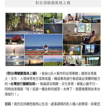
對台灣關鍵風格上癮
《對台灣關鍵風格上癮》
，
是由CJ夫人製作的台灣專題；運用台灣風
土、文化、人情味等地方深厚底蘊，構成專為旅行者認識台灣獨特魅力
的
<台灣旅行關鍵指南>
，無論語言隔閡、文化背景，都能心動不已，
同時由衷稱道「哇！這是一種全新的感受，太棒了，我要推薦朋友來台
灣旅行！」
目前，
我仍在持續挖掘用心生活、處事謹慎的匠人職人創業家，如果您