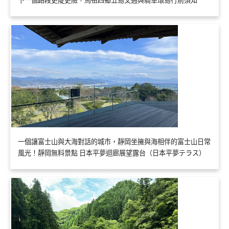
一個讓富士山與大海對話的城市，靜岡坐擁與海相伴的富士山日常
風光！靜岡無料景點 日本平夢迴廊展望露台（日本平夢テラス）