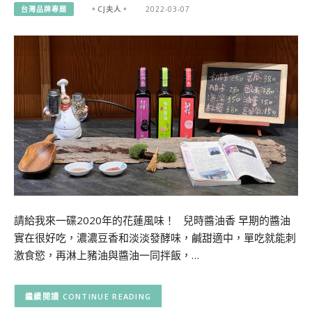
台灣品牌專題
。CJ夫人。
2022-03-07
請給我來一碟2020年的花蓮風味！ 兒時醬油香 早期的醬油
實在很好吃，濃濃豆香和淡淡發酵味，鹹甜適中，單吃就能刺
激食慾，再淋上豬油與醬油一同拌飯，…
CONTINUE READING