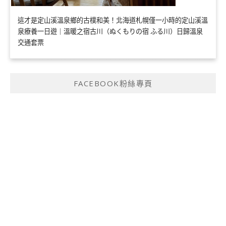
這才是定山溪溫泉鄉的古樸和美！北海道札幌僅一小時的定山溪溫
泉療養一日遊｜溫暖之宿古川（ぬくもりの宿 ふる川）日歸溫泉
交通套票
FACEBOOK粉絲專頁