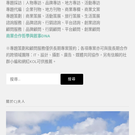
專題採訪｜人物專訪、品牌專訪、地方專訪、活動專訪
專題代編｜企業刊物、地方刊物、商業專欄、商業文案
專題策劃｜商業策展、活動策展、旅行策展、生活策展
諮詢服務｜品牌諮詢、行銷諮詢、平台諮詢、創業諮詢
顧問服務｜品牌顧問、行銷顧問、平台顧問、創業顧問
商業合作哲學與敘事DNA
※專題策劃和顧問服務僅供長期專案簽約；各項專案亦可與我長期合作
的跨領域團隊：IT、設計、攝影、廣告、媒體共同協作，另有信賴的社
群小編和網紅KOL可供推薦。
搜
尋
關
鍵
關於CJ夫人
字: