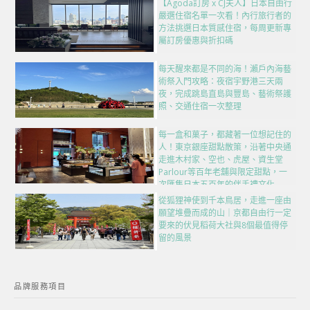
【Agoda訂房 x CJ夫人】日本自由行
嚴選住宿名單一次看！內行旅行者的
方法挑選日本質感住宿，每周更新專
屬訂房優惠與折扣碼
每天醒來都是不同的海！瀨戶內海藝
術祭入門攻略：夜宿宇野港三天兩
夜，完成跳島直島與豐島、藝術祭護
照、交通住宿一次整理
每一盒和菓子，都藏著一位想記住的
人！東京銀座甜點散策，沿著中央通
走進木村家、空也、虎屋、資生堂
Parlour等百年老舖與限定甜點，一
次匯集日本五百年的伴手禮文化
從狐狸神使到千本鳥居，走進一座由
願望堆疊而成的山｜京都自由行一定
要來的伏見稻荷大社與8個最值得停
留的風景
品牌服務項目