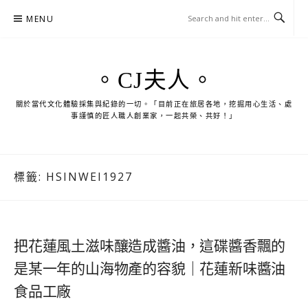
Skip
MENU
to
content
。CJ夫人。
關於當代文化體驗採集與紀錄的一切。「目前正在旅居各地，挖掘用心生活、處
事謹慎的匠人職人創業家，一起共榮、共好！」
標籤:
HSINWEI1927
把花蓮風土滋味釀造成醬油，這碟醬香飄的
是某一年的山海物產的容貌｜花蓮新味醬油
食品工廠