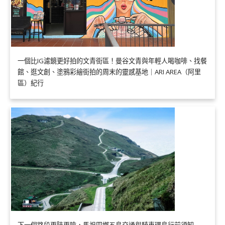
一個比IG濾鏡更好拍的文青街區！曼谷文青與年輕人喝咖啡、找餐
館、逛文創、塗鴉彩繪街拍的周末的靈感基地｜ARI AREA（阿里
區）紀行
下一個路段更陡更險，馬祖四鄉五島交通與騎車環島行前須知