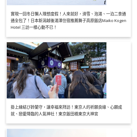
實現一回冬日懶人理想度假！人來就好，滑雪、泡湯、一泊二食通
通全包了！日本新潟越後湯澤住宿推薦舞子高原飯店Maiko Kogen
Hotel 三訪一樣心動不已！
掛上縁結び鈴蘭守，讓幸福來拜訪！東京人的祈願良緣、心願成
就、戀愛降臨的人氣神社！東京飯田橋東京大神宮