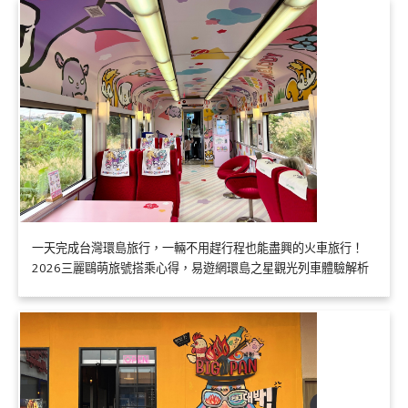
一天完成台灣環島旅行，一輛不用趕行程也能盡興的火車旅行！
2026三麗鷗萌旅號搭乘心得，易遊網環島之星觀光列車體驗解析