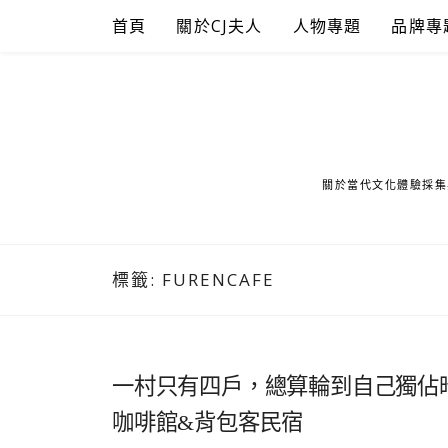
Skip
首頁
關於CJ夫人
人物專題
品牌專
to
content
關於當代文化體驗採集
標籤:
FURENCAFE
一村只有四戶，總算輪到自己獨佔
咖啡館&背包客民宿