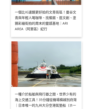
一個比IG濾鏡更好拍的文青街區！曼谷文
青與年輕人喝咖啡、找餐館、逛文創、塗
鴉彩繪街拍的周末的靈感基地｜ARI
AREA（阿里區）紀行
一種介於船舶與飛行器之間，世界少有的
海上交通工具！35分鐘從機場橫越別府灣
｜日本唯一的九州大分空港氣墊船（ホー