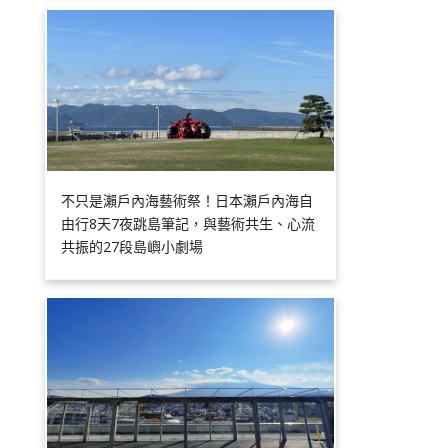
不只是瀨戶內海藝術祭！日本瀨戶內海自
由行8天7夜跳島筆記，與藝術共生、心流
共振的27段島嶼小劇場