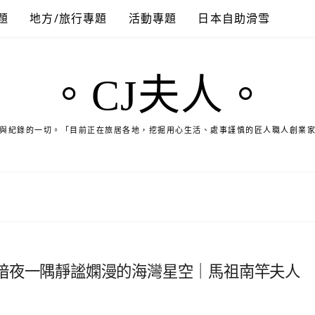
題
地方/旅行專題
活動專題
日本自助滑雪
。CJ夫人。
與紀錄的一切。「目前正在旅居各地，挖掘用心生活、處事謹慎的匠人職人創業
暗夜一隅靜謐嫻漫的海灣星空｜馬祖南竿夫人