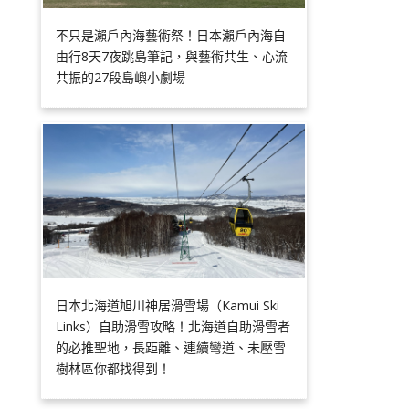
不只是瀨戶內海藝術祭！日本瀨戶內海自
由行8天7夜跳島筆記，與藝術共生、心流
共振的27段島嶼小劇場
日本北海道旭川神居滑雪場（Kamui Ski
Links）自助滑雪攻略！北海道自助滑雪者
的必推聖地，長距離、連續彎道、未壓雪
樹林區你都找得到！