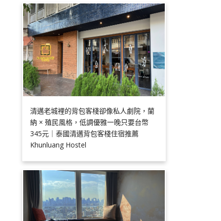
清邁老城裡的背包客棧卻像私人劇院，蘭
納 × 殖民風格，低調優雅一晚只要台幣
345元｜泰國清邁背包客棧住宿推薦
Khunluang Hostel