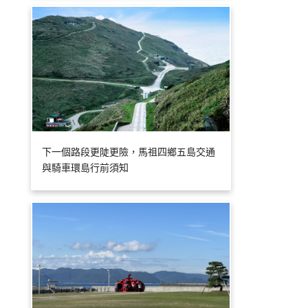
下一個路段更陡更險，馬祖四鄉五島交通
與騎車環島行前須知