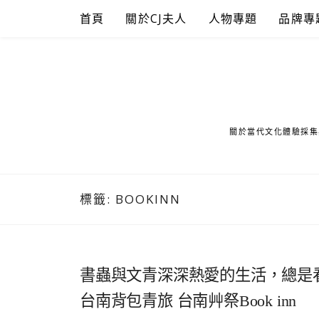
Skip
首頁
關於CJ夫人
人物專題
品牌專
to
content
關於當代文化體驗採集
標籤:
BOOKINN
書蟲與文青深深熱愛的生活，總是
台南背包青旅 台南艸祭Book inn