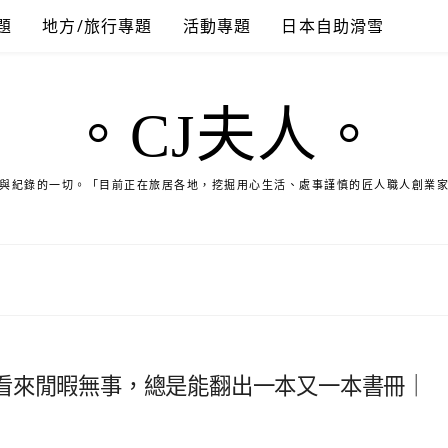
題
地方/旅行專題
活動專題
日本自助滑雪
。CJ夫人。
與紀錄的一切。「目前正在旅居各地，挖掘用心生活、處事謹慎的匠人職人創業
看來閒暇無事，總是能翻出一本又一本書冊｜