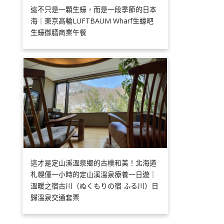
這不只是一顆生蠔，而是一段季節的日本
海｜東京高輪LUFTBAUM Wharf生蠔吧
生蠔御膳商業午餐
這才是定山溪溫泉鄉的古樸和美！北海道
札幌僅一小時的定山溪溫泉療養一日遊｜
溫暖之宿古川（ぬくもりの宿 ふる川）日
歸溫泉交通套票